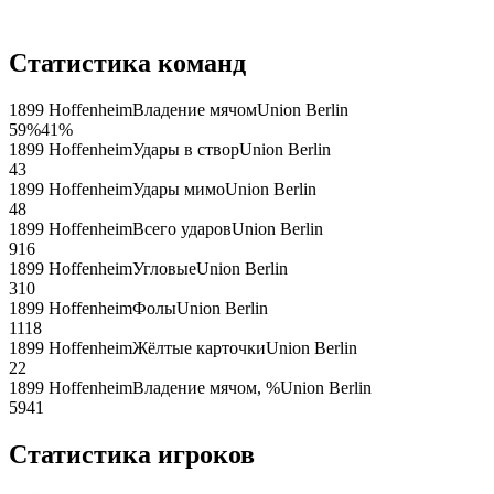
Статистика команд
1899 Hoffenheim
Владение мячом
Union Berlin
59
%
41
%
1899 Hoffenheim
Удары в створ
Union Berlin
4
3
1899 Hoffenheim
Удары мимо
Union Berlin
4
8
1899 Hoffenheim
Всего ударов
Union Berlin
9
16
1899 Hoffenheim
Угловые
Union Berlin
3
10
1899 Hoffenheim
Фолы
Union Berlin
11
18
1899 Hoffenheim
Жёлтые карточки
Union Berlin
2
2
1899 Hoffenheim
Владение мячом, %
Union Berlin
59
41
Статистика игроков