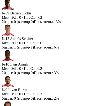
№39 Derrick Köhn
Мин:
36
Г:
0
/ П:
0
Оц:
7.2
Удары:
0
(в створ
0
)
Пасы точн.:
13%
№13 András Schäfer
Мин:
36
Г:
0
/ П:
0
Оц:
6.6
Удары:
1
(в створ
1
)
Пасы точн.:
6%
№10 Ilyas Ansah
Мин:
36
Г:
0
/ П:
0
Оц:
6.2
Удары:
0
(в створ
0
)
Пасы точн.:
3%
№9 Livan Burcu
Мин:
15
Г:
0
/ П:
0
Оц:
6.3
Удары:
0
(в створ
0
)
Пасы точн.:
2%