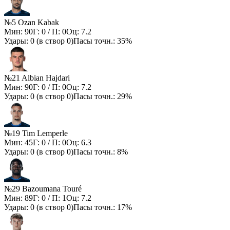
№5 Ozan Kabak
Мин:
90
Г:
0
/ П:
0
Оц:
7.2
Удары:
0
(в створ
0
)
Пасы точн.:
35%
№21 Albian Hajdari
Мин:
90
Г:
0
/ П:
0
Оц:
7.2
Удары:
0
(в створ
0
)
Пасы точн.:
29%
№19 Tim Lemperle
Мин:
45
Г:
0
/ П:
0
Оц:
6.3
Удары:
0
(в створ
0
)
Пасы точн.:
8%
№29 Bazoumana Touré
Мин:
89
Г:
0
/ П:
1
Оц:
7.2
Удары:
0
(в створ
0
)
Пасы точн.:
17%