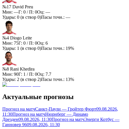
№17 David Preu
Мин:
—
Г:
0
/ П:
0
Оц:
—
Удары:
0
(в створ
0
)
Пасы точн.:
—
№4 Diogo Leite
Мин:
75
Г:
0
/ П:
0
Оц:
6
Удары:
1
(в створ
0
)
Пасы точн.:
19%
№8 Rani Khedira
Мин:
90
Г:
1
/ П:
0
Оц:
7.7
Удары:
2
(в створ
2
)
Пасы точн.:
13%
Актуальные прогнозы
Прогноз на матч
Санкт-Паули — Гройтер Фюрт
09.08.2026
,
11:30
Прогноз на матч
Нюрнберг — Динамо
Дрезден
09.08.2026
, 11:30
Прогноз на матч
Энерги Котбус —
Ганновер 96
09.08.2026
, 11:30