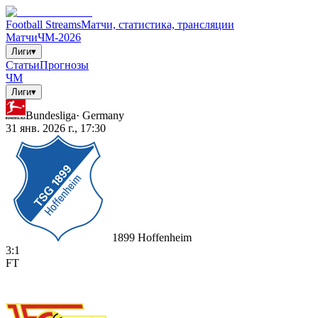
Football Streams
Матчи, статистика, трансляции
Матчи
ЧМ-2026
Лиги
▾
Статьи
Прогнозы
ЧМ
Лиги
▾
Bundesliga
·
Germany
31 янв. 2026 г., 17:30
1899 Hoffenheim
3
:
1
FT