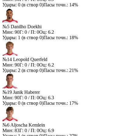
Удары:
0
(в створ
0
)
Пасы точн.:
14%
№5 Danilho Doekhi
Мин:
90
Г:
0
/ П:
0
Оц:
6.2
Удары:
1
(в створ
0
)
Пасы точн.:
18%
№14 Leopold Querfeld
Мин:
90
Г:
0
/ П:
0
Оц:
6.2
Удары:
2
(в створ
0
)
Пасы точн.:
21%
№19 Janik Haberer
Мин:
90
Г:
0
/ П:
0
Оц:
6.3
Удары:
0
(в створ
0
)
Пасы точн.:
17%
№6 Aljoscha Kemlein
Мин:
83
Г:
0
/ П:
0
Оц:
6.9
Удары:
1
(в створ
0
)
Пасы точн.:
27%