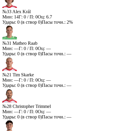
№33 Alex Král
Мин:
14
Г:
0
/ П:
0
Оц:
6.7
Удары:
0
(в створ
0
)
Пасы точн.:
2%
№31 Matheo Raab
Мин:
—
Г:
0
/ П:
0
Оц:
—
Удары:
0
(в створ
0
)
Пасы точн.:
—
№21 Tim Skarke
Мин:
—
Г:
0
/ П:
0
Оц:
—
Удары:
0
(в створ
0
)
Пасы точн.:
—
№28 Christopher Trimmel
Мин:
—
Г:
0
/ П:
0
Оц:
—
Удары:
0
(в створ
0
)
Пасы точн.:
—