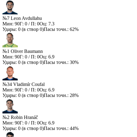
№7 Leon Avdullahu
Мин:
90
Г:
0
/ П:
0
Оц:
7.3
Удары:
0
(в створ
0
)
Пасы точн.:
62%
№1 Oliver Baumann
Мин:
90
Г:
0
/ П:
0
Оц:
6.9
Удары:
0
(в створ
0
)
Пасы точн.:
30%
№34 Vladimír Coufal
Мин:
90
Г:
0
/ П:
0
Оц:
6.9
Удары:
0
(в створ
0
)
Пасы точн.:
28%
№2 Robin Hranáč
Мин:
90
Г:
0
/ П:
0
Оц:
6.9
Удары:
0
(в створ
0
)
Пасы точн.:
44%