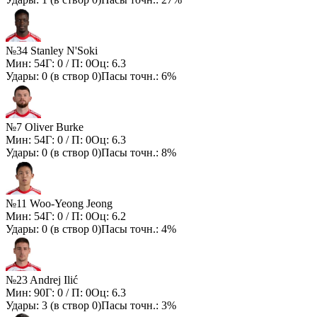
№34 Stanley N'Soki
Мин:
54
Г:
0
/ П:
0
Оц:
6.3
Удары:
0
(в створ
0
)
Пасы точн.:
6%
№7 Oliver Burke
Мин:
54
Г:
0
/ П:
0
Оц:
6.3
Удары:
0
(в створ
0
)
Пасы точн.:
8%
№11 Woo-Yeong Jeong
Мин:
54
Г:
0
/ П:
0
Оц:
6.2
Удары:
0
(в створ
0
)
Пасы точн.:
4%
№23 Andrej Ilić
Мин:
90
Г:
0
/ П:
0
Оц:
6.3
Удары:
3
(в створ
0
)
Пасы точн.:
3%