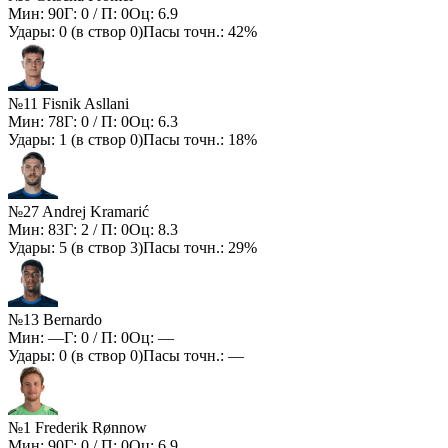
Мин:
90
Г:
0
/ П:
0
Оц:
6.9
Удары:
0
(в створ
0
)
Пасы точн.:
42%
№11 Fisnik Asllani
Мин:
78
Г:
0
/ П:
0
Оц:
6.3
Удары:
1
(в створ
0
)
Пасы точн.:
18%
№27 Andrej Kramarić
Мин:
83
Г:
2
/ П:
0
Оц:
8.3
Удары:
5
(в створ
3
)
Пасы точн.:
29%
№13 Bernardo
Мин:
—
Г:
0
/ П:
0
Оц:
—
Удары:
0
(в створ
0
)
Пасы точн.:
—
№1 Frederik Rønnow
Мин:
90
Г:
0
/ П:
0
Оц:
6.9