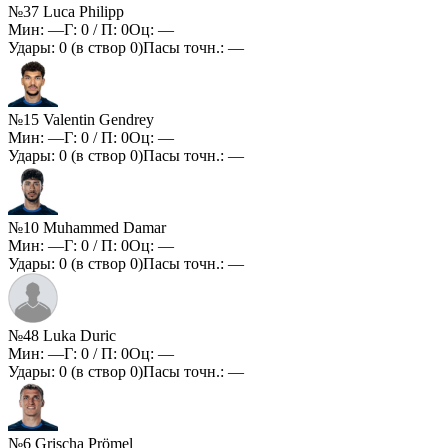
№37 Luca Philipp
Мин:
—
Г:
0
/ П:
0
Оц:
—
Удары:
0
(в створ
0
)
Пасы точн.:
—
№15 Valentin Gendrey
Мин:
—
Г:
0
/ П:
0
Оц:
—
Удары:
0
(в створ
0
)
Пасы точн.:
—
№10 Muhammed Damar
Мин:
—
Г:
0
/ П:
0
Оц:
—
Удары:
0
(в створ
0
)
Пасы точн.:
—
№48 Luka Duric
Мин:
—
Г:
0
/ П:
0
Оц:
—
Удары:
0
(в створ
0
)
Пасы точн.:
—
№6 Grischa Prömel