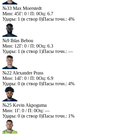
№33 Max Moerstedt
Мин:
45
Г:
0
/ П:
0
Оц:
6.7
Удары:
1
(в створ
0
)
Пасы точн.:
4%
№9 Ihlas Bebou
Мин:
12
Г:
0
/ П:
0
Оц:
6.3
Удары:
1
(в створ
1
)
Пасы точн.:
—
№22 Alexander Prass
Мин:
14
Г:
0
/ П:
0
Оц:
6.9
Удары:
0
(в створ
0
)
Пасы точн.:
4%
№25 Kevin Akpoguma
Мин:
1
Г:
0
/ П:
0
Оц:
—
Удары:
0
(в створ
0
)
Пасы точн.:
1%