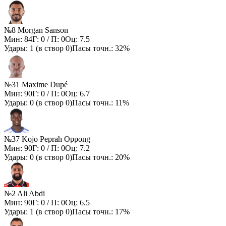
№8 Morgan Sanson
Мин:
84
Г:
0
/ П:
0
Оц:
7.5
Удары:
1
(в створ
0
)
Пасы точн.:
32%
№31 Maxime Dupé
Мин:
90
Г:
0
/ П:
0
Оц:
6.7
Удары:
0
(в створ
0
)
Пасы точн.:
11%
№37 Kojo Peprah Oppong
Мин:
90
Г:
0
/ П:
0
Оц:
7.2
Удары:
0
(в створ
0
)
Пасы точн.:
20%
№2 Ali Abdi
Мин:
90
Г:
0
/ П:
0
Оц:
6.5
Удары:
1
(в створ
0
)
Пасы точн.:
17%