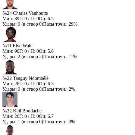
№24 Charles Vanhoutte
Мин:
89
Г:
0
/ П:
0
Оц:
6.5
Удары:
0
(в створ
0
)
Пасы точн.:
29%
№11 Elye Wahi
Мин:
90
Г:
0
/ П:
0
Оц:
5.6
Удары:
2
(в створ
2
)
Пасы точн.:
11%
№22 Tanguy Ndombélé
Мин:
26
Г:
0
/ П:
0
Оц:
6.3
Удары:
0
(в створ
0
)
Пасы точн.:
2%
№32 Kaïl Boudache
Мин:
26
Г:
0
/ П:
0
Оц:
6.7
Удары:
1
(в створ
0
)
Пасы точн.:
3%