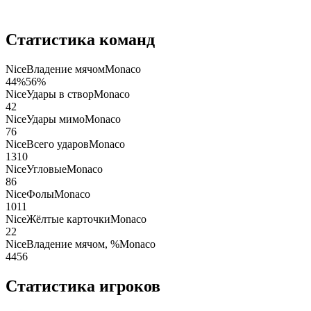
Статистика команд
Nice
Владение мячом
Monaco
44
%
56
%
Nice
Удары в створ
Monaco
4
2
Nice
Удары мимо
Monaco
7
6
Nice
Всего ударов
Monaco
13
10
Nice
Угловые
Monaco
8
6
Nice
Фолы
Monaco
10
11
Nice
Жёлтые карточки
Monaco
2
2
Nice
Владение мячом, %
Monaco
44
56
Статистика игроков