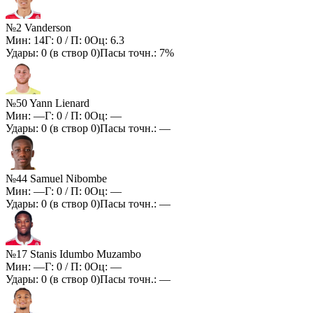
№2 Vanderson
Мин:
14
Г:
0
/ П:
0
Оц:
6.3
Удары:
0
(в створ
0
)
Пасы точн.:
7%
№50 Yann Lienard
Мин:
—
Г:
0
/ П:
0
Оц:
—
Удары:
0
(в створ
0
)
Пасы точн.:
—
№44 Samuel Nibombe
Мин:
—
Г:
0
/ П:
0
Оц:
—
Удары:
0
(в створ
0
)
Пасы точн.:
—
№17 Stanis Idumbo Muzambo
Мин:
—
Г:
0
/ П:
0
Оц:
—
Удары:
0
(в створ
0
)
Пасы точн.:
—