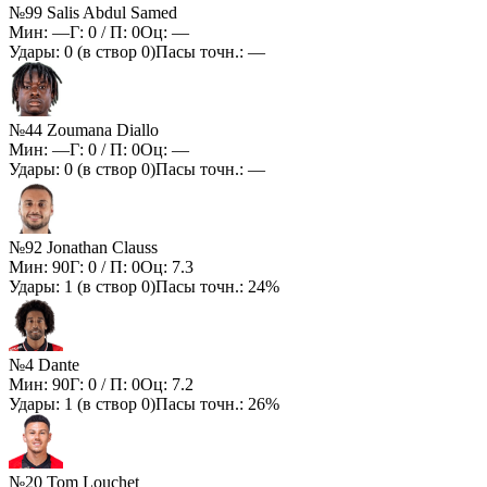
№99 Salis Abdul Samed
Мин:
—
Г:
0
/ П:
0
Оц:
—
Удары:
0
(в створ
0
)
Пасы точн.:
—
№44 Zoumana Diallo
Мин:
—
Г:
0
/ П:
0
Оц:
—
Удары:
0
(в створ
0
)
Пасы точн.:
—
№92 Jonathan Clauss
Мин:
90
Г:
0
/ П:
0
Оц:
7.3
Удары:
1
(в створ
0
)
Пасы точн.:
24%
№4 Dante
Мин:
90
Г:
0
/ П:
0
Оц:
7.2
Удары:
1
(в створ
0
)
Пасы точн.:
26%
№20 Tom Louchet