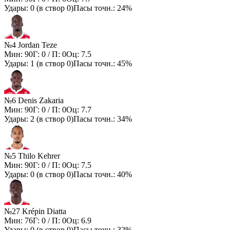
Удары:
0
(в створ
0
)
Пасы точн.:
24%
№4 Jordan Teze
Мин:
90
Г:
0
/ П:
0
Оц:
7.5
Удары:
1
(в створ
0
)
Пасы точн.:
45%
№6 Denis Zakaria
Мин:
90
Г:
0
/ П:
0
Оц:
7.7
Удары:
2
(в створ
0
)
Пасы точн.:
34%
№5 Thilo Kehrer
Мин:
90
Г:
0
/ П:
0
Оц:
7.5
Удары:
0
(в створ
0
)
Пасы точн.:
40%
№27 Krépin Diatta
Мин:
76
Г:
0
/ П:
0
Оц:
6.9
Удары:
0
(в створ
0
)
Пасы точн.:
32%