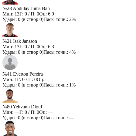
№28 Abdulay Juma Bah
Мин:
13
Г:
0
/ П:
0
Оц:
6.9
Удары:
0
(в створ
0
)
Пасы точн.:
2%
№21 Isak Jansson
Мин:
13
Г:
0
/ П:
0
Оц:
6.3
Удары:
0
(в створ
0
)
Пасы точн.:
4%
№41 Everton Pereira
Мин:
1
Г:
0
/ П:
0
Оц:
—
Удары:
0
(в створ
0
)
Пасы точн.:
1%
№80 Yehvann Diouf
Мин:
—
Г:
0
/ П:
0
Оц:
—
Удары:
0
(в створ
0
)
Пасы точн.:
—