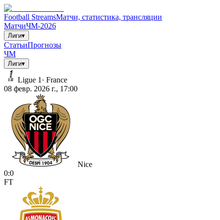
Football Streams
Матчи, статистика, трансляции
Матчи
ЧМ-2026
Лиги
▾
Статьи
Прогнозы
ЧМ
Лиги
▾
Ligue 1
·
France
08 февр. 2026 г., 17:00
Nice
0
:
0
FT