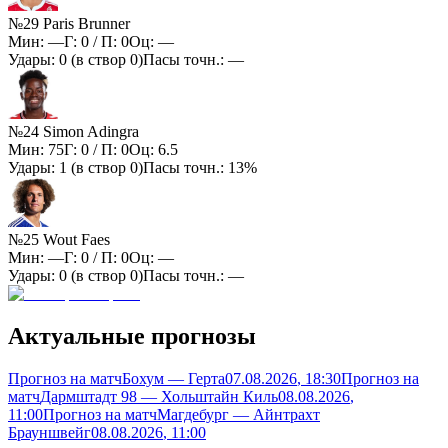
№29 Paris Brunner
Мин:
—
Г:
0
/ П:
0
Оц:
—
Удары:
0
(в створ
0
)
Пасы точн.:
—
№24 Simon Adingra
Мин:
75
Г:
0
/ П:
0
Оц:
6.5
Удары:
1
(в створ
0
)
Пасы точн.:
13%
№25 Wout Faes
Мин:
—
Г:
0
/ П:
0
Оц:
—
Удары:
0
(в створ
0
)
Пасы точн.:
—
Актуальные прогнозы
Прогноз на матч
Бохум — Герта
07.08.2026
, 18:30
Прогноз на
матч
Дармштадт 98 — Хольштайн Киль
08.08.2026
,
11:00
Прогноз на матч
Магдебург — Айнтрахт
Брауншвейг
08.08.2026
, 11:00