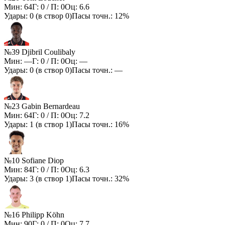
Мин:
64
Г:
0
/ П:
0
Оц:
6.6
Удары:
0
(в створ
0
)
Пасы точн.:
12%
№39 Djibril Coulibaly
Мин:
—
Г:
0
/ П:
0
Оц:
—
Удары:
0
(в створ
0
)
Пасы точн.:
—
№23 Gabin Bernardeau
Мин:
64
Г:
0
/ П:
0
Оц:
7.2
Удары:
1
(в створ
1
)
Пасы точн.:
16%
№10 Sofiane Diop
Мин:
84
Г:
0
/ П:
0
Оц:
6.3
Удары:
3
(в створ
1
)
Пасы точн.:
32%
№16 Philipp Köhn
Мин:
90
Г:
0
/ П:
0
Оц:
7.7