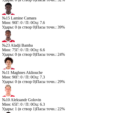
№15 Lamine Camara
Мин:
90
Г:
0
/ П:
0
Оц:
7.6
Удары:
0
(в створ
0
)
Пасы точн.:
39%
№23 Aladji Bamba
Мин:
75
Г:
0
/ П:
0
Оц:
6.6
Удары:
0
(в створ
0
)
Пасы точн.:
24%
№11 Maghnes Akliouche
Мин:
90
Г:
0
/ П:
0
Оц:
7.3
Удары:
0
(в створ
0
)
Пасы точн.:
29%
№10 Aleksandr Golovin
Мин:
65
Г:
0
/ П:
0
Оц:
6.3
Удары:
1
(в створ
1
)
Пасы точн.:
22%