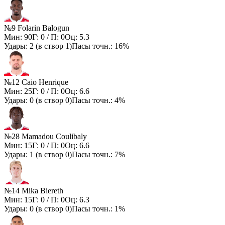
№9 Folarin Balogun
Мин:
90
Г:
0
/ П:
0
Оц:
5.3
Удары:
2
(в створ
1
)
Пасы точн.:
16%
№12 Caio Henrique
Мин:
25
Г:
0
/ П:
0
Оц:
6.6
Удары:
0
(в створ
0
)
Пасы точн.:
4%
№28 Mamadou Coulibaly
Мин:
15
Г:
0
/ П:
0
Оц:
6.6
Удары:
1
(в створ
0
)
Пасы точн.:
7%
№14 Mika Biereth
Мин:
15
Г:
0
/ П:
0
Оц:
6.3
Удары:
0
(в створ
0
)
Пасы точн.:
1%