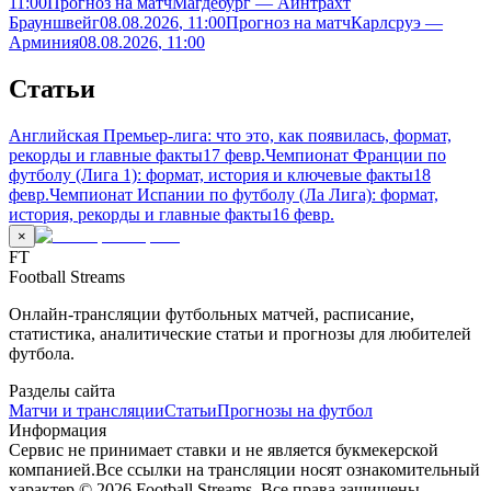
11:00
Прогноз на матч
Магдебург — Айнтрахт
Брауншвейг
08.08.2026
, 11:00
Прогноз на матч
Карлсруэ —
Арминия
08.08.2026
, 11:00
Статьи
Английская Премьер-лига: что это, как появилась, формат,
рекорды и главные факты
17 февр.
Чемпионат Франции по
футболу (Лига 1): формат, история и ключевые факты
18
февр.
Чемпионат Испании по футболу (Ла Лига): формат,
история, рекорды и главные факты
16 февр.
×
FT
Football Streams
Онлайн-трансляции футбольных матчей, расписание,
статистика, аналитические статьи и прогнозы для любителей
футбола.
Разделы сайта
Матчи и трансляции
Статьи
Прогнозы на футбол
Информация
Сервис не принимает ставки и не является букмекерской
компанией.
Все ссылки на трансляции носят ознакомительный
характер.
©
2026
Football Streams. Все права защищены.