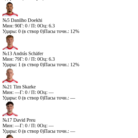
№5 Danilho Doekhi
Мин:
90
Г:
0
/ П:
0
Оц:
6.3
Удары:
0
(в створ
0
)
Пасы точн.:
12%
№13 András Schäfer
Мин:
79
Г:
0
/ П:
0
Оц:
6.3
Удары:
1
(в створ
0
)
Пасы точн.:
12%
№21 Tim Skarke
Мин:
—
Г:
0
/ П:
0
Оц:
—
Удары:
0
(в створ
0
)
Пасы точн.:
—
№17 David Preu
Мин:
—
Г:
0
/ П:
0
Оц:
—
Удары:
0
(в створ
0
)
Пасы точн.:
—