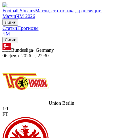
Football Streams
Матчи, статистика, трансляции
Матчи
ЧМ-2026
Лиги
▾
Статьи
Прогнозы
ЧМ
Лиги
▾
Bundesliga
·
Germany
06 февр. 2026 г., 22:30
Union Berlin
1
:
1
FT