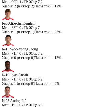
Мин:
90
Г:
1
/ П:
0
Оц:
7.2
Удары:
2
(в створ
2
)
Пасы точн.:
12%
№6 Aljoscha Kemlein
Мин:
88
Г:
0
/ П:
0
Оц:
7
Удары:
1
(в створ
1
)
Пасы точн.:
25%
№11 Woo-Yeong Jeong
Мин:
71
Г:
0
/ П:
0
Оц:
7.2
Удары:
0
(в створ
0
)
Пасы точн.:
13%
№10 Ilyas Ansah
Мин:
71
Г:
0
/ П:
0
Оц:
6.2
Удары:
1
(в створ
0
)
Пасы точн.:
5%
№23 Andrej Ilić
Мин:
19
Г:
0
/ П:
0
Оц:
6.3