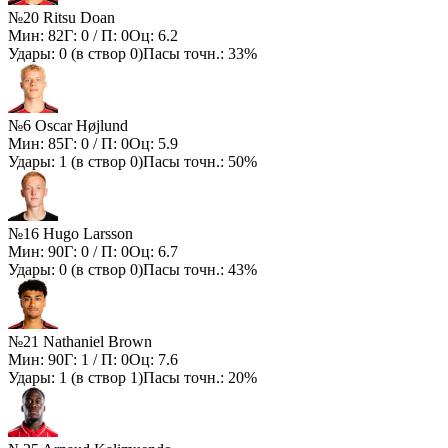
№20 Ritsu Doan
Мин:
82
Г:
0
/ П:
0
Оц:
6.2
Удары:
0
(в створ
0
)
Пасы точн.:
33%
№6 Oscar Højlund
Мин:
85
Г:
0
/ П:
0
Оц:
5.9
Удары:
1
(в створ
0
)
Пасы точн.:
50%
№16 Hugo Larsson
Мин:
90
Г:
0
/ П:
0
Оц:
6.7
Удары:
0
(в створ
0
)
Пасы точн.:
43%
№21 Nathaniel Brown
Мин:
90
Г:
1
/ П:
0
Оц:
7.6
Удары:
1
(в створ
1
)
Пасы точн.:
20%