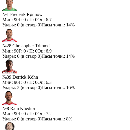
№1 Frederik Rønnow
Мин:
90
Г:
0
/ П:
0
Оц:
6.7
Удары:
0
(в створ
0
)
Пасы точн.:
14%
№28 Christopher Trimmel
Мин:
90
Г:
0
/ П:
0
Оц:
6.9
Удары:
0
(в створ
0
)
Пасы точн.:
14%
№39 Derrick Köhn
Мин:
90
Г:
0
/ П:
0
Оц:
6.3
Удары:
2
(в створ
0
)
Пасы точн.:
16%
№8 Rani Khedira
Мин:
90
Г:
0
/ П:
0
Оц:
7.2
Удары:
0
(в створ
0
)
Пасы точн.:
8%