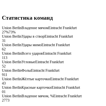
Статистика команд
Union Berlin
Владение мячом
Eintracht Frankfurt
27
%
73
%
Union Berlin
Удары в створ
Eintracht Frankfurt
3
1
Union Berlin
Удары мимо
Eintracht Frankfurt
6
2
Union Berlin
Всего ударов
Eintracht Frankfurt
11
3
Union Berlin
Угловые
Eintracht Frankfurt
5
2
Union Berlin
Фолы
Eintracht Frankfurt
9
11
Union Berlin
Жёлтые карточки
Eintracht Frankfurt
4
3
Union Berlin
Красные карточки
Eintracht Frankfurt
0
1
Union Berlin
Владение мячом, %
Eintracht Frankfurt
27
73