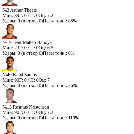
№3 Arthur Theate
Мин:
89
Г:
0
/ П:
0
Оц:
7.2
Удары:
0
(в створ
0
)
Пасы точн.:
85%
№19 Jean-Mattéo Bahoya
Мин:
23
Г:
0
/ П:
0
Оц:
6.5
Удары:
0
(в створ
0
)
Пасы точн.:
6%
№40 Kauã Santos
Мин:
90
Г:
0
/ П:
0
Оц:
7
Удары:
0
(в створ
0
)
Пасы точн.:
26%
№13 Rasmus Kristensen
Мин:
90
Г:
0
/ П:
0
Оц:
7.2
Удары:
0
(в створ
0
)
Пасы точн.:
110%