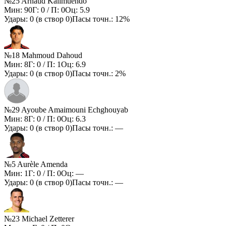
№25 Arnaud Kalimuendo
Мин:
90
Г:
0
/ П:
0
Оц:
5.9
Удары:
0
(в створ
0
)
Пасы точн.:
12%
№18 Mahmoud Dahoud
Мин:
8
Г:
0
/ П:
1
Оц:
6.9
Удары:
0
(в створ
0
)
Пасы точн.:
2%
№29 Ayoube Amaimouni Echghouyab
Мин:
8
Г:
0
/ П:
0
Оц:
6.3
Удары:
0
(в створ
0
)
Пасы точн.:
—
№5 Aurèle Amenda
Мин:
1
Г:
0
/ П:
0
Оц:
—
Удары:
0
(в створ
0
)
Пасы точн.:
—
№23 Michael Zetterer