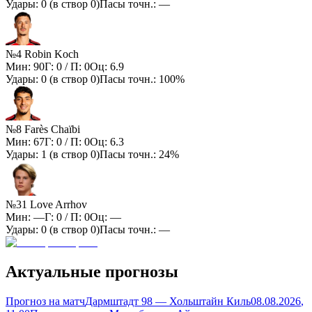
Удары:
0
(в створ
0
)
Пасы точн.:
—
№4 Robin Koch
Мин:
90
Г:
0
/ П:
0
Оц:
6.9
Удары:
0
(в створ
0
)
Пасы точн.:
100%
№8 Farès Chaïbi
Мин:
67
Г:
0
/ П:
0
Оц:
6.3
Удары:
1
(в створ
0
)
Пасы точн.:
24%
№31 Love Arrhov
Мин:
—
Г:
0
/ П:
0
Оц:
—
Удары:
0
(в створ
0
)
Пасы точн.:
—
Актуальные прогнозы
Прогноз на матч
Дармштадт 98 — Хольштайн Киль
08.08.2026
,