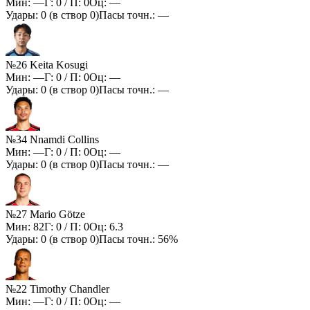
Мин:
—
Г:
0
/ П:
0
Оц:
—
Удары:
0
(в створ
0
)
Пасы точн.:
—
№26 Keita Kosugi
Мин:
—
Г:
0
/ П:
0
Оц:
—
Удары:
0
(в створ
0
)
Пасы точн.:
—
№34 Nnamdi Collins
Мин:
—
Г:
0
/ П:
0
Оц:
—
Удары:
0
(в створ
0
)
Пасы точн.:
—
№27 Mario Götze
Мин:
82
Г:
0
/ П:
0
Оц:
6.3
Удары:
0
(в створ
0
)
Пасы точн.:
56%
№22 Timothy Chandler
Мин:
—
Г:
0
/ П:
0
Оц:
—