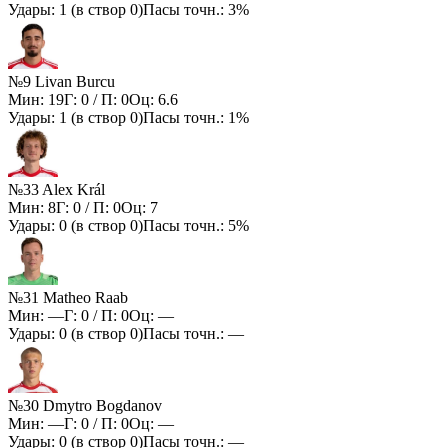
Удары:
1
(в створ
0
)
Пасы точн.:
3%
№9 Livan Burcu
Мин:
19
Г:
0
/ П:
0
Оц:
6.6
Удары:
1
(в створ
0
)
Пасы точн.:
1%
№33 Alex Král
Мин:
8
Г:
0
/ П:
0
Оц:
7
Удары:
0
(в створ
0
)
Пасы точн.:
5%
№31 Matheo Raab
Мин:
—
Г:
0
/ П:
0
Оц:
—
Удары:
0
(в створ
0
)
Пасы точн.:
—
№30 Dmytro Bogdanov
Мин:
—
Г:
0
/ П:
0
Оц:
—
Удары:
0
(в створ
0
)
Пасы точн.:
—