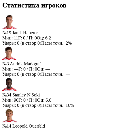
Статистика игроков
№19 Janik Haberer
Мин:
11
Г:
0
/ П:
0
Оц:
6.2
Удары:
0
(в створ
0
)
Пасы точн.:
2%
№3 Andrik Markgraf
Мин:
—
Г:
0
/ П:
0
Оц:
—
Удары:
0
(в створ
0
)
Пасы точн.:
—
№34 Stanley N'Soki
Мин:
90
Г:
0
/ П:
0
Оц:
6.6
Удары:
0
(в створ
0
)
Пасы точн.:
16%
№14 Leopold Querfeld