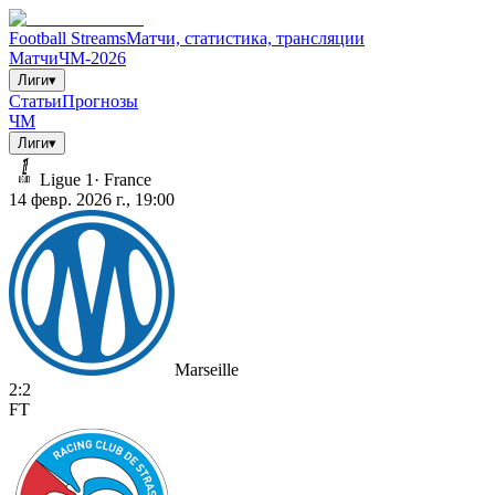
Football Streams
Матчи, статистика, трансляции
Матчи
ЧМ-2026
Лиги
▾
Статьи
Прогнозы
ЧМ
Лиги
▾
Ligue 1
·
France
14 февр. 2026 г., 19:00
Marseille
2
:
2
FT