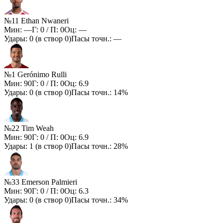
№11 Ethan Nwaneri
Мин:
—
Г:
0
/ П:
0
Оц:
—
Удары:
0
(в створ
0
)
Пасы точн.:
—
№1 Gerónimo Rulli
Мин:
90
Г:
0
/ П:
0
Оц:
6.9
Удары:
0
(в створ
0
)
Пасы точн.:
14%
№22 Tim Weah
Мин:
90
Г:
0
/ П:
0
Оц:
6.9
Удары:
1
(в створ
0
)
Пасы точн.:
28%
№33 Emerson Palmieri
Мин:
90
Г:
0
/ П:
0
Оц:
6.3
Удары:
0
(в створ
0
)
Пасы точн.:
34%