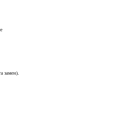
ce
а замен).