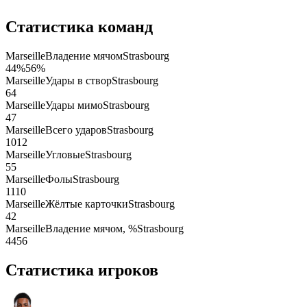
Статистика команд
Marseille
Владение мячом
Strasbourg
44
%
56
%
Marseille
Удары в створ
Strasbourg
6
4
Marseille
Удары мимо
Strasbourg
4
7
Marseille
Всего ударов
Strasbourg
10
12
Marseille
Угловые
Strasbourg
5
5
Marseille
Фолы
Strasbourg
11
10
Marseille
Жёлтые карточки
Strasbourg
4
2
Marseille
Владение мячом, %
Strasbourg
44
56
Статистика игроков