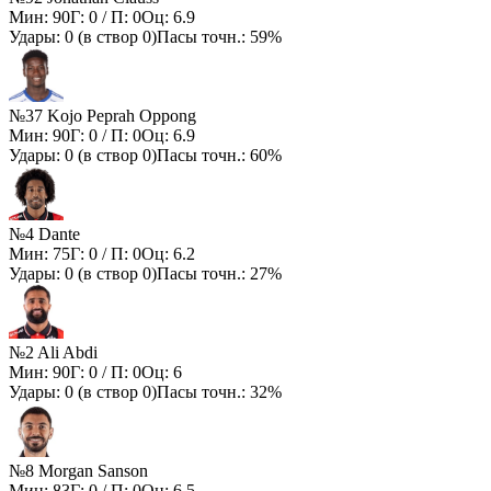
Мин:
90
Г:
0
/ П:
0
Оц:
6.9
Удары:
0
(в створ
0
)
Пасы точн.:
59%
№37 Kojo Peprah Oppong
Мин:
90
Г:
0
/ П:
0
Оц:
6.9
Удары:
0
(в створ
0
)
Пасы точн.:
60%
№4 Dante
Мин:
75
Г:
0
/ П:
0
Оц:
6.2
Удары:
0
(в створ
0
)
Пасы точн.:
27%
№2 Ali Abdi
Мин:
90
Г:
0
/ П:
0
Оц:
6
Удары:
0
(в створ
0
)
Пасы точн.:
32%
№8 Morgan Sanson
Мин:
83
Г:
0
/ П:
0
Оц:
6.5