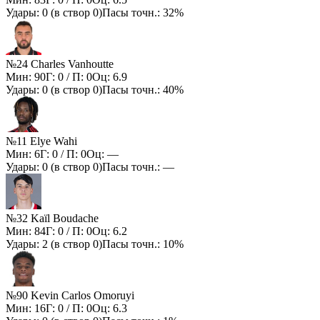
Удары:
0
(в створ
0
)
Пасы точн.:
32%
№24 Charles Vanhoutte
Мин:
90
Г:
0
/ П:
0
Оц:
6.9
Удары:
0
(в створ
0
)
Пасы точн.:
40%
№11 Elye Wahi
Мин:
6
Г:
0
/ П:
0
Оц:
—
Удары:
0
(в створ
0
)
Пасы точн.:
—
№32 Kaïl Boudache
Мин:
84
Г:
0
/ П:
0
Оц:
6.2
Удары:
2
(в створ
0
)
Пасы точн.:
10%
№90 Kevin Carlos Omoruyi
Мин:
16
Г:
0
/ П:
0
Оц:
6.3