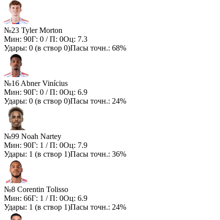
№23 Tyler Morton
Мин:
90
Г:
0
/ П:
0
Оц:
7.3
Удары:
0
(в створ
0
)
Пасы точн.:
68%
№16 Abner Vinícius
Мин:
90
Г:
0
/ П:
0
Оц:
6.9
Удары:
0
(в створ
0
)
Пасы точн.:
24%
№99 Noah Nartey
Мин:
90
Г:
1
/ П:
0
Оц:
7.9
Удары:
1
(в створ
1
)
Пасы точн.:
36%
№8 Corentin Tolisso
Мин:
66
Г:
1
/ П:
0
Оц:
6.9
Удары:
1
(в створ
1
)
Пасы точн.:
24%