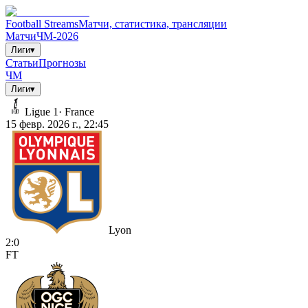
Football Streams
Матчи, статистика, трансляции
Матчи
ЧМ-2026
Лиги
▾
Статьи
Прогнозы
ЧМ
Лиги
▾
Ligue 1
·
France
15 февр. 2026 г., 22:45
Lyon
2
:
0
FT