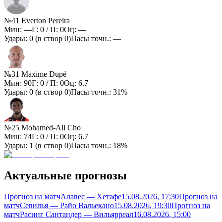
№41 Everton Pereira
Мин:
—
Г:
0
/ П:
0
Оц:
—
Удары:
0
(в створ
0
)
Пасы точн.:
—
№31 Maxime Dupé
Мин:
90
Г:
0
/ П:
0
Оц:
6.7
Удары:
0
(в створ
0
)
Пасы точн.:
31%
№25 Mohamed-Ali Cho
Мин:
74
Г:
0
/ П:
0
Оц:
6.7
Удары:
1
(в створ
0
)
Пасы точн.:
18%
Актуальные прогнозы
Прогноз на матч
Алавес — Хетафе
15.08.2026
, 17:30
Прогноз на
матч
Севилья — Райо Вальекано
15.08.2026
, 19:30
Прогноз на
матч
Расинг Сантандер — Вильярреал
16.08.2026
, 15:00