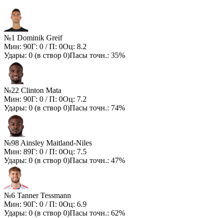
№1 Dominik Greif
Мин:
90
Г:
0
/ П:
0
Оц:
8.2
Удары:
0
(в створ
0
)
Пасы точн.:
35%
№22 Clinton Mata
Мин:
90
Г:
0
/ П:
0
Оц:
7.2
Удары:
0
(в створ
0
)
Пасы точн.:
74%
№98 Ainsley Maitland-Niles
Мин:
89
Г:
0
/ П:
0
Оц:
7.5
Удары:
0
(в створ
0
)
Пасы точн.:
47%
№6 Tanner Tessmann
Мин:
90
Г:
0
/ П:
0
Оц:
6.9
Удары:
0
(в створ
0
)
Пасы точн.:
62%