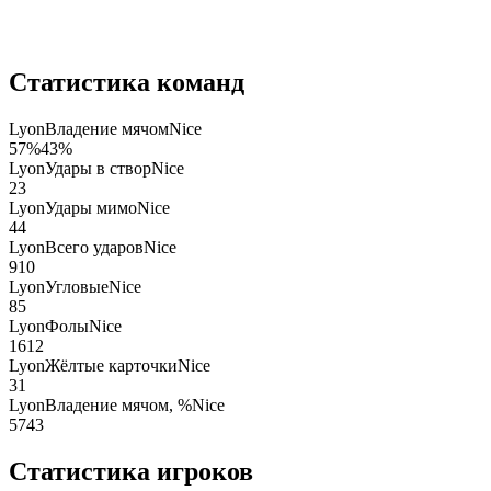
Статистика команд
Lyon
Владение мячом
Nice
57
%
43
%
Lyon
Удары в створ
Nice
2
3
Lyon
Удары мимо
Nice
4
4
Lyon
Всего ударов
Nice
9
10
Lyon
Угловые
Nice
8
5
Lyon
Фолы
Nice
16
12
Lyon
Жёлтые карточки
Nice
3
1
Lyon
Владение мячом, %
Nice
57
43
Статистика игроков