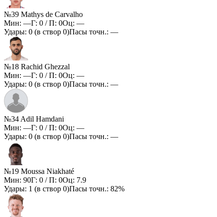
№39 Mathys de Carvalho
Мин:
—
Г:
0
/ П:
0
Оц:
—
Удары:
0
(в створ
0
)
Пасы точн.:
—
№18 Rachid Ghezzal
Мин:
—
Г:
0
/ П:
0
Оц:
—
Удары:
0
(в створ
0
)
Пасы точн.:
—
№34 Adil Hamdani
Мин:
—
Г:
0
/ П:
0
Оц:
—
Удары:
0
(в створ
0
)
Пасы точн.:
—
№19 Moussa Niakhaté
Мин:
90
Г:
0
/ П:
0
Оц:
7.9
Удары:
1
(в створ
0
)
Пасы точн.:
82%