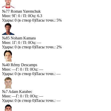
№77 Roman Yaremchuk
Мин:
9
Г:
0
/ П:
0
Оц:
6.3
Удары:
0
(в створ
0
)
Пасы точн.:
5%
№85 Noham Kamara
Мин:
1
Г:
0
/ П:
0
Оц:
—
Удары:
0
(в створ
0
)
Пасы точн.:
2%
№40 Rémy Descamps
Мин:
—
Г:
0
/ П:
0
Оц:
—
Удары:
0
(в створ
0
)
Пасы точн.:
—
№7 Adam Karabec
Мин:
—
Г:
0
/ П:
0
Оц:
—
Удары:
0
(в створ
0
)
Пасы точн.:
—