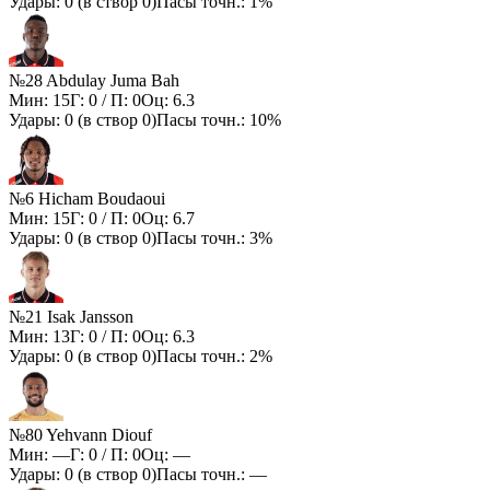
Удары:
0
(в створ
0
)
Пасы точн.:
1%
№28 Abdulay Juma Bah
Мин:
15
Г:
0
/ П:
0
Оц:
6.3
Удары:
0
(в створ
0
)
Пасы точн.:
10%
№6 Hicham Boudaoui
Мин:
15
Г:
0
/ П:
0
Оц:
6.7
Удары:
0
(в створ
0
)
Пасы точн.:
3%
№21 Isak Jansson
Мин:
13
Г:
0
/ П:
0
Оц:
6.3
Удары:
0
(в створ
0
)
Пасы точн.:
2%
№80 Yehvann Diouf
Мин:
—
Г:
0
/ П:
0
Оц:
—
Удары:
0
(в створ
0
)
Пасы точн.:
—