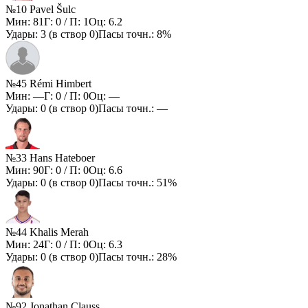
№10 Pavel Šulc
Мин:
81
Г:
0
/ П:
1
Оц:
6.2
Удары:
3
(в створ
0
)
Пасы точн.:
8%
№45 Rémi Himbert
Мин:
—
Г:
0
/ П:
0
Оц:
—
Удары:
0
(в створ
0
)
Пасы точн.:
—
№33 Hans Hateboer
Мин:
90
Г:
0
/ П:
0
Оц:
6.6
Удары:
0
(в створ
0
)
Пасы точн.:
51%
№44 Khalis Merah
Мин:
24
Г:
0
/ П:
0
Оц:
6.3
Удары:
0
(в створ
0
)
Пасы точн.:
28%
№92 Jonathan Clauss