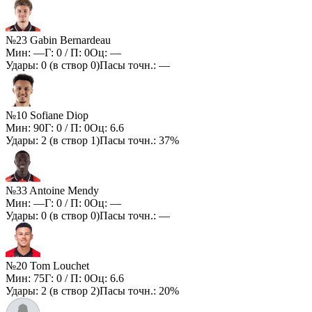
№23 Gabin Bernardeau
Мин:
—
Г:
0
/ П:
0
Оц:
—
Удары:
0
(в створ
0
)
Пасы точн.:
—
№10 Sofiane Diop
Мин:
90
Г:
0
/ П:
0
Оц:
6.6
Удары:
2
(в створ
1
)
Пасы точн.:
37%
№33 Antoine Mendy
Мин:
—
Г:
0
/ П:
0
Оц:
—
Удары:
0
(в створ
0
)
Пасы точн.:
—
№20 Tom Louchet
Мин:
75
Г:
0
/ П:
0
Оц:
6.6
Удары:
2
(в створ
2
)
Пасы точн.:
20%