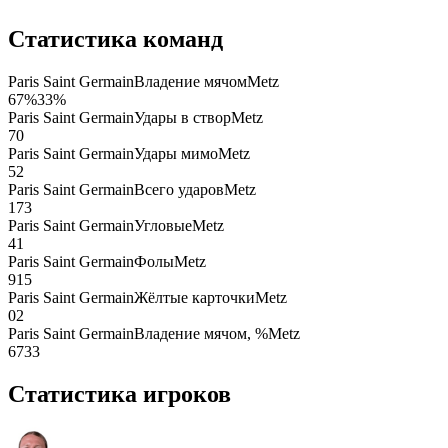
Статистика команд
Paris Saint Germain
Владение мячом
Metz
67
%
33
%
Paris Saint Germain
Удары в створ
Metz
7
0
Paris Saint Germain
Удары мимо
Metz
5
2
Paris Saint Germain
Всего ударов
Metz
17
3
Paris Saint Germain
Угловые
Metz
4
1
Paris Saint Germain
Фолы
Metz
9
15
Paris Saint Germain
Жёлтые карточки
Metz
0
2
Paris Saint Germain
Владение мячом, %
Metz
67
33
Статистика игроков