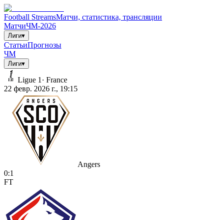
Football Streams
Матчи, статистика, трансляции
Матчи
ЧМ-2026
Лиги
▾
Статьи
Прогнозы
ЧМ
Лиги
▾
Ligue 1
·
France
22 февр. 2026 г., 19:15
Angers
0
:
1
FT