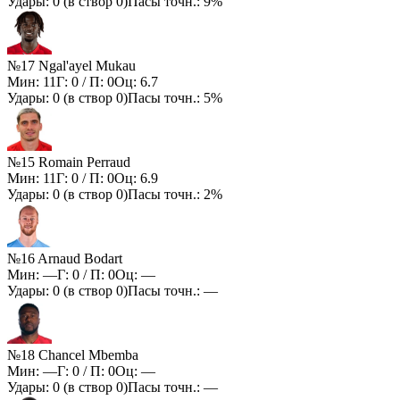
Удары:
0
(в створ
0
)
Пасы точн.:
9%
№17 Ngal'ayel Mukau
Мин:
11
Г:
0
/ П:
0
Оц:
6.7
Удары:
0
(в створ
0
)
Пасы точн.:
5%
№15 Romain Perraud
Мин:
11
Г:
0
/ П:
0
Оц:
6.9
Удары:
0
(в створ
0
)
Пасы точн.:
2%
№16 Arnaud Bodart
Мин:
—
Г:
0
/ П:
0
Оц:
—
Удары:
0
(в створ
0
)
Пасы точн.:
—
№18 Chancel Mbemba
Мин:
—
Г:
0
/ П:
0
Оц:
—
Удары:
0
(в створ
0
)
Пасы точн.:
—