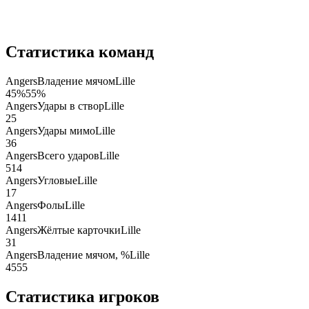
Статистика команд
Angers
Владение мячом
Lille
45
%
55
%
Angers
Удары в створ
Lille
2
5
Angers
Удары мимо
Lille
3
6
Angers
Всего ударов
Lille
5
14
Angers
Угловые
Lille
1
7
Angers
Фолы
Lille
14
11
Angers
Жёлтые карточки
Lille
3
1
Angers
Владение мячом, %
Lille
45
55
Статистика игроков