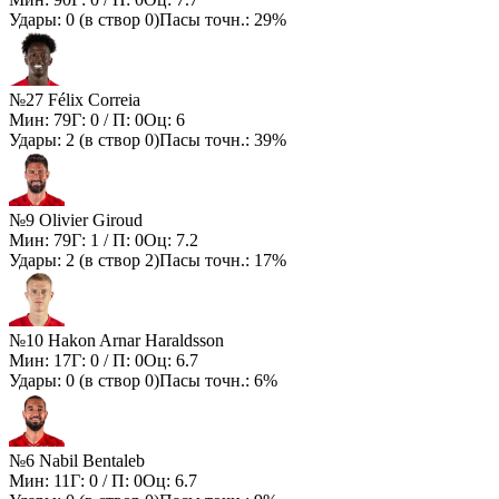
Удары:
0
(в створ
0
)
Пасы точн.:
29%
№27 Félix Correia
Мин:
79
Г:
0
/ П:
0
Оц:
6
Удары:
2
(в створ
0
)
Пасы точн.:
39%
№9 Olivier Giroud
Мин:
79
Г:
1
/ П:
0
Оц:
7.2
Удары:
2
(в створ
2
)
Пасы точн.:
17%
№10 Hakon Arnar Haraldsson
Мин:
17
Г:
0
/ П:
0
Оц:
6.7
Удары:
0
(в створ
0
)
Пасы точн.:
6%
№6 Nabil Bentaleb
Мин:
11
Г:
0
/ П:
0
Оц:
6.7