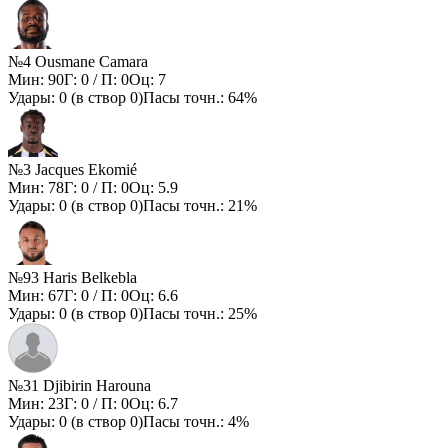
№4 Ousmane Camara
Мин:
90
Г:
0
/ П:
0
Оц:
7
Удары:
0
(в створ
0
)
Пасы точн.:
64%
№3 Jacques Ekomié
Мин:
78
Г:
0
/ П:
0
Оц:
5.9
Удары:
0
(в створ
0
)
Пасы точн.:
21%
№93 Haris Belkebla
Мин:
67
Г:
0
/ П:
0
Оц:
6.6
Удары:
0
(в створ
0
)
Пасы точн.:
25%
№31 Djibirin Harouna
Мин:
23
Г:
0
/ П:
0
Оц:
6.7
Удары:
0
(в створ
0
)
Пасы точн.:
4%