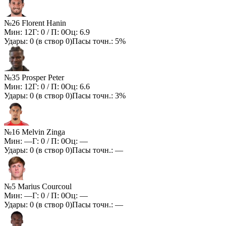
№26 Florent Hanin
Мин:
12
Г:
0
/ П:
0
Оц:
6.9
Удары:
0
(в створ
0
)
Пасы точн.:
5%
№35 Prosper Peter
Мин:
12
Г:
0
/ П:
0
Оц:
6.6
Удары:
0
(в створ
0
)
Пасы точн.:
3%
№16 Melvin Zinga
Мин:
—
Г:
0
/ П:
0
Оц:
—
Удары:
0
(в створ
0
)
Пасы точн.:
—
№5 Marius Courcoul
Мин:
—
Г:
0
/ П:
0
Оц:
—
Удары:
0
(в створ
0
)
Пасы точн.:
—