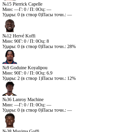
№15 Pierrick Capelle
Мин:
—
Г:
0
/ П:
0
Оц:
—
Удары:
0
(в створ
0
)
Пасы точн.:
—
№12 Hervé Koffi
Мин:
90
Г:
0
/ П:
0
Оц:
8
Удары:
0
(в створ
0
)
Пасы точн.:
28%
№9 Goduine Koyalipou
Мин:
90
Г:
0
/ П:
0
Оц:
6.9
Удары:
2
(в створ
1
)
Пасы точн.:
12%
№36 Lanroy Machine
Мин:
—
Г:
0
/ П:
0
Оц:
—
Удары:
0
(в створ
0
)
Пасы точн.:
—
№38 Maxima Goffi