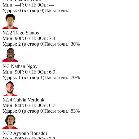
Мин:
—
Г:
0
/ П:
0
Оц:
—
Удары:
0
(в створ
0
)
Пасы точн.:
—
№22 Tiago Santos
Мин:
90
Г:
0
/ П:
0
Оц:
7.3
Удары:
2
(в створ
0
)
Пасы точн.:
30%
№3 Nathan Ngoy
Мин:
90
Г:
0
/ П:
0
Оц:
6.9
Удары:
1
(в створ
1
)
Пасы точн.:
70%
№24 Calvin Verdonk
Мин:
84
Г:
0
/ П:
0
Оц:
6.7
Удары:
0
(в створ
0
)
Пасы точн.:
53%
№32 Ayyoub Bouaddi
Мин:
90
Г:
0
/ П:
0
Оц:
7.7