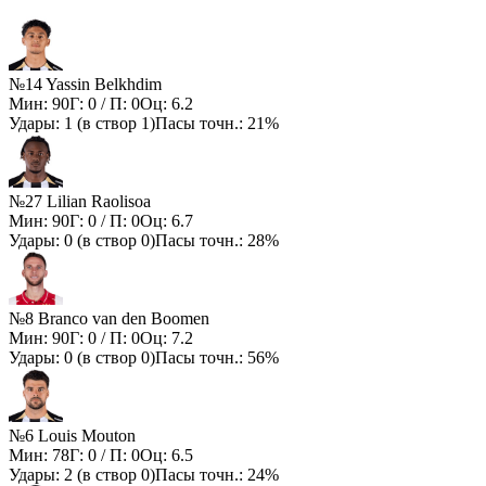
№14 Yassin Belkhdim
Мин:
90
Г:
0
/ П:
0
Оц:
6.2
Удары:
1
(в створ
1
)
Пасы точн.:
21%
№27 Lilian Raolisoa
Мин:
90
Г:
0
/ П:
0
Оц:
6.7
Удары:
0
(в створ
0
)
Пасы точн.:
28%
№8 Branco van den Boomen
Мин:
90
Г:
0
/ П:
0
Оц:
7.2
Удары:
0
(в створ
0
)
Пасы точн.:
56%
№6 Louis Mouton
Мин:
78
Г:
0
/ П:
0
Оц:
6.5
Удары:
2
(в створ
0
)
Пасы точн.:
24%