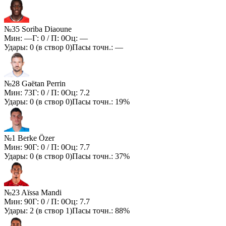
№35 Soriba Diaoune
Мин:
—
Г:
0
/ П:
0
Оц:
—
Удары:
0
(в створ
0
)
Пасы точн.:
—
№28 Gaëtan Perrin
Мин:
73
Г:
0
/ П:
0
Оц:
7.2
Удары:
0
(в створ
0
)
Пасы точн.:
19%
№1 Berke Özer
Мин:
90
Г:
0
/ П:
0
Оц:
7.7
Удары:
0
(в створ
0
)
Пасы точн.:
37%
№23 Aïssa Mandi
Мин:
90
Г:
0
/ П:
0
Оц:
7.7
Удары:
2
(в створ
1
)
Пасы точн.:
88%