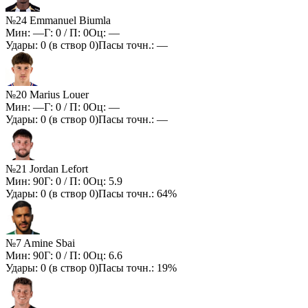
№24 Emmanuel Biumla
Мин:
—
Г:
0
/ П:
0
Оц:
—
Удары:
0
(в створ
0
)
Пасы точн.:
—
№20 Marius Louer
Мин:
—
Г:
0
/ П:
0
Оц:
—
Удары:
0
(в створ
0
)
Пасы точн.:
—
№21 Jordan Lefort
Мин:
90
Г:
0
/ П:
0
Оц:
5.9
Удары:
0
(в створ
0
)
Пасы точн.:
64%
№7 Amine Sbai
Мин:
90
Г:
0
/ П:
0
Оц:
6.6
Удары:
0
(в створ
0
)
Пасы точн.:
19%