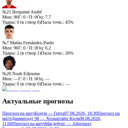
№21 Benjamin André
Мин:
90
Г:
0
/ П:
0
Оц:
7.7
Удары:
0
(в створ
0
)
Пасы точн.:
45%
№7 Matías Fernández-Pardo
Мин:
90
Г:
0
/ П:
0
Оц:
6.2
Удары:
2
(в створ
1
)
Пасы точн.:
26%
№20 Noah Edjouma
Мин:
—
Г:
0
/ П:
0
Оц:
—
Удары:
0
(в створ
0
)
Пасы точн.:
—
Актуальные прогнозы
Прогноз на матч
Бохум — Герта
07.08.2026
, 18:30
Прогноз на
матч
Дармштадт 98 — Хольштайн Киль
08.08.2026
,
11:00
Прогноз на матч
Магдебург — Айнтрахт