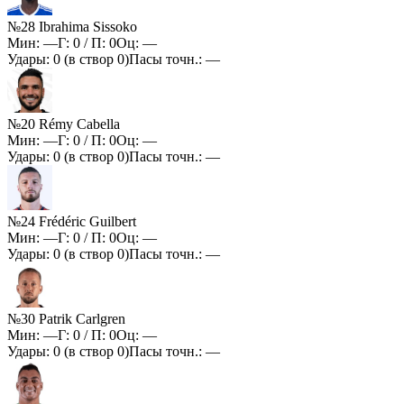
№28 Ibrahima Sissoko
Мин:
—
Г:
0
/ П:
0
Оц:
—
Удары:
0
(в створ
0
)
Пасы точн.:
—
№20 Rémy Cabella
Мин:
—
Г:
0
/ П:
0
Оц:
—
Удары:
0
(в створ
0
)
Пасы точн.:
—
№24 Frédéric Guilbert
Мин:
—
Г:
0
/ П:
0
Оц:
—
Удары:
0
(в створ
0
)
Пасы точн.:
—
№30 Patrik Carlgren
Мин:
—
Г:
0
/ П:
0
Оц:
—
Удары:
0
(в створ
0
)
Пасы точн.:
—