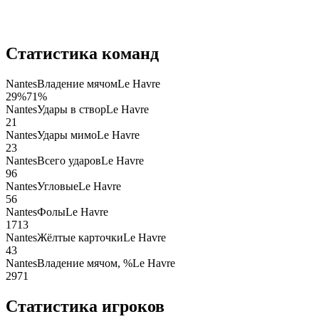
Статистика команд
Nantes
Владение мячом
Le Havre
29
%
71
%
Nantes
Удары в створ
Le Havre
2
1
Nantes
Удары мимо
Le Havre
2
3
Nantes
Всего ударов
Le Havre
9
6
Nantes
Угловые
Le Havre
5
6
Nantes
Фолы
Le Havre
17
13
Nantes
Жёлтые карточки
Le Havre
4
3
Nantes
Владение мячом, %
Le Havre
29
71
Статистика игроков