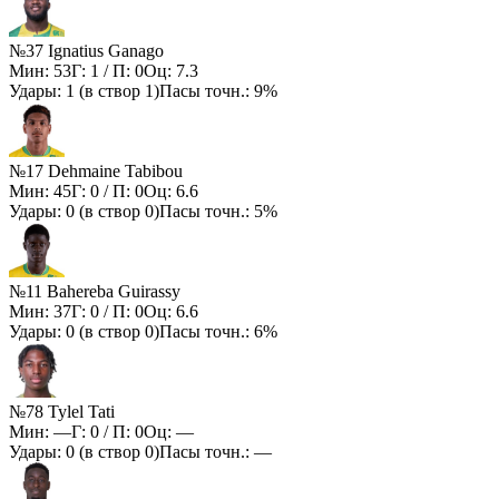
№37 Ignatius Ganago
Мин:
53
Г:
1
/ П:
0
Оц:
7.3
Удары:
1
(в створ
1
)
Пасы точн.:
9%
№17 Dehmaine Tabibou
Мин:
45
Г:
0
/ П:
0
Оц:
6.6
Удары:
0
(в створ
0
)
Пасы точн.:
5%
№11 Bahereba Guirassy
Мин:
37
Г:
0
/ П:
0
Оц:
6.6
Удары:
0
(в створ
0
)
Пасы точн.:
6%
№78 Tylel Tati
Мин:
—
Г:
0
/ П:
0
Оц:
—
Удары:
0
(в створ
0
)
Пасы точн.:
—