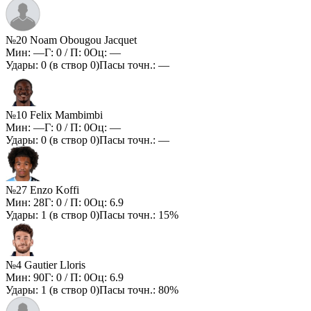
№20 Noam Obougou Jacquet
Мин:
—
Г:
0
/ П:
0
Оц:
—
Удары:
0
(в створ
0
)
Пасы точн.:
—
№10 Felix Mambimbi
Мин:
—
Г:
0
/ П:
0
Оц:
—
Удары:
0
(в створ
0
)
Пасы точн.:
—
№27 Enzo Koffi
Мин:
28
Г:
0
/ П:
0
Оц:
6.9
Удары:
1
(в створ
0
)
Пасы точн.:
15%
№4 Gautier Lloris
Мин:
90
Г:
0
/ П:
0
Оц:
6.9
Удары:
1
(в створ
0
)
Пасы точн.:
80%