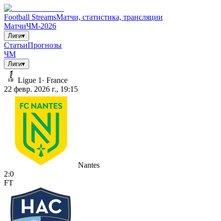
Football Streams
Матчи, статистика, трансляции
Матчи
ЧМ-2026
Лиги
▾
Статьи
Прогнозы
ЧМ
Лиги
▾
Ligue 1
·
France
22 февр. 2026 г., 19:15
Nantes
2
:
0
FT