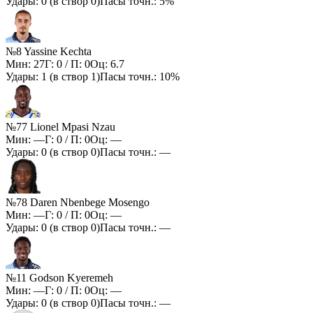
Удары:
0
(в створ
0
)
Пасы точн.:
5%
№8 Yassine Kechta
Мин:
27
Г:
0
/ П:
0
Оц:
6.7
Удары:
1
(в створ
1
)
Пасы точн.:
10%
№77 Lionel Mpasi Nzau
Мин:
—
Г:
0
/ П:
0
Оц:
—
Удары:
0
(в створ
0
)
Пасы точн.:
—
№78 Daren Nbenbege Mosengo
Мин:
—
Г:
0
/ П:
0
Оц:
—
Удары:
0
(в створ
0
)
Пасы точн.:
—
№11 Godson Kyeremeh
Мин:
—
Г:
0
/ П:
0
Оц:
—
Удары:
0
(в створ
0
)
Пасы точн.:
—