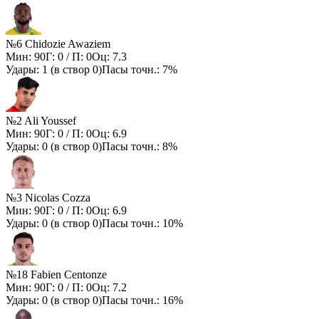
№6 Chidozie Awaziem
Мин:
90
Г:
0
/ П:
0
Оц:
7.3
Удары:
1
(в створ
0
)
Пасы точн.:
7%
№2 Ali Youssef
Мин:
90
Г:
0
/ П:
0
Оц:
6.9
Удары:
0
(в створ
0
)
Пасы точн.:
8%
№3 Nicolas Cozza
Мин:
90
Г:
0
/ П:
0
Оц:
6.9
Удары:
0
(в створ
0
)
Пасы точн.:
10%
№18 Fabien Centonze
Мин:
90
Г:
0
/ П:
0
Оц:
7.2
Удары:
0
(в створ
0
)
Пасы точн.:
16%