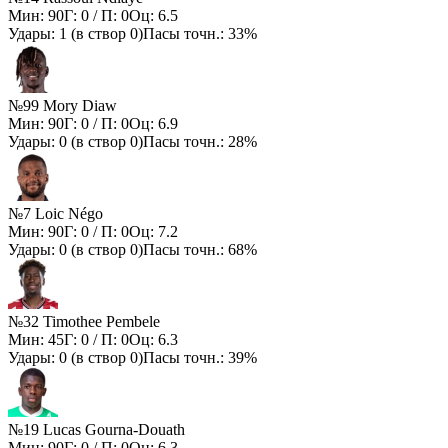
Мин:
90
Г:
0
/ П:
0
Оц:
6.5
Удары:
1
(в створ
0
)
Пасы точн.:
33%
№99 Mory Diaw
Мин:
90
Г:
0
/ П:
0
Оц:
6.9
Удары:
0
(в створ
0
)
Пасы точн.:
28%
№7 Loic Négo
Мин:
90
Г:
0
/ П:
0
Оц:
7.2
Удары:
0
(в створ
0
)
Пасы точн.:
68%
№32 Timothee Pembele
Мин:
45
Г:
0
/ П:
0
Оц:
6.3
Удары:
0
(в створ
0
)
Пасы точн.:
39%
№19 Lucas Gourna-Douath
Мин:
90
Г:
0
/ П:
0
Оц:
6.3