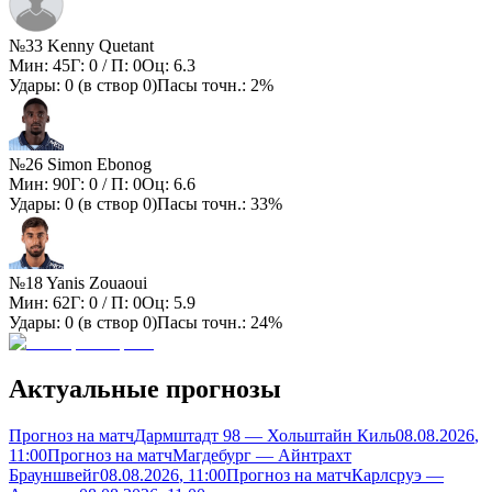
№33 Kenny Quetant
Мин:
45
Г:
0
/ П:
0
Оц:
6.3
Удары:
0
(в створ
0
)
Пасы точн.:
2%
№26 Simon Ebonog
Мин:
90
Г:
0
/ П:
0
Оц:
6.6
Удары:
0
(в створ
0
)
Пасы точн.:
33%
№18 Yanis Zouaoui
Мин:
62
Г:
0
/ П:
0
Оц:
5.9
Удары:
0
(в створ
0
)
Пасы точн.:
24%
Актуальные прогнозы
Прогноз на матч
Дармштадт 98 — Хольштайн Киль
08.08.2026
,
11:00
Прогноз на матч
Магдебург — Айнтрахт
Брауншвейг
08.08.2026
, 11:00
Прогноз на матч
Карлсруэ —