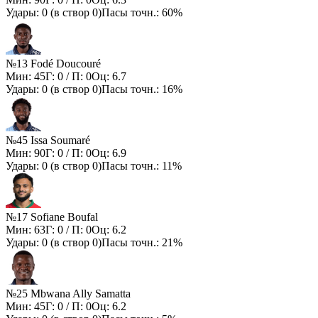
Удары:
0
(в створ
0
)
Пасы точн.:
60%
№13 Fodé Doucouré
Мин:
45
Г:
0
/ П:
0
Оц:
6.7
Удары:
0
(в створ
0
)
Пасы точн.:
16%
№45 Issa Soumaré
Мин:
90
Г:
0
/ П:
0
Оц:
6.9
Удары:
0
(в створ
0
)
Пасы точн.:
11%
№17 Sofiane Boufal
Мин:
63
Г:
0
/ П:
0
Оц:
6.2
Удары:
0
(в створ
0
)
Пасы точн.:
21%
№25 Mbwana Ally Samatta
Мин:
45
Г:
0
/ П:
0
Оц:
6.2