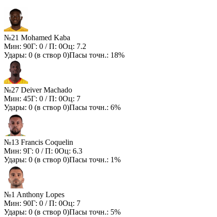
№21 Mohamed Kaba
Мин:
90
Г:
0
/ П:
0
Оц:
7.2
Удары:
0
(в створ
0
)
Пасы точн.:
18%
№27 Deiver Machado
Мин:
45
Г:
0
/ П:
0
Оц:
7
Удары:
0
(в створ
0
)
Пасы точн.:
6%
№13 Francis Coquelin
Мин:
9
Г:
0
/ П:
0
Оц:
6.3
Удары:
0
(в створ
0
)
Пасы точн.:
1%
№1 Anthony Lopes
Мин:
90
Г:
0
/ П:
0
Оц:
7
Удары:
0
(в створ
0
)
Пасы точн.:
5%