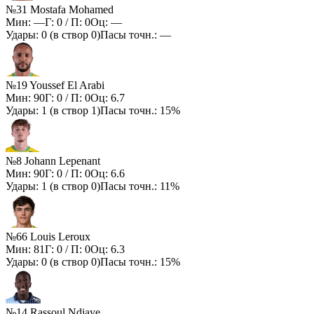
№31 Mostafa Mohamed
Мин:
—
Г:
0
/ П:
0
Оц:
—
Удары:
0
(в створ
0
)
Пасы точн.:
—
№19 Youssef El Arabi
Мин:
90
Г:
0
/ П:
0
Оц:
6.7
Удары:
1
(в створ
1
)
Пасы точн.:
15%
№8 Johann Lepenant
Мин:
90
Г:
0
/ П:
0
Оц:
6.6
Удары:
1
(в створ
0
)
Пасы точн.:
11%
№66 Louis Leroux
Мин:
81
Г:
0
/ П:
0
Оц:
6.3
Удары:
0
(в створ
0
)
Пасы точн.:
15%
№14 Rassoul Ndiaye