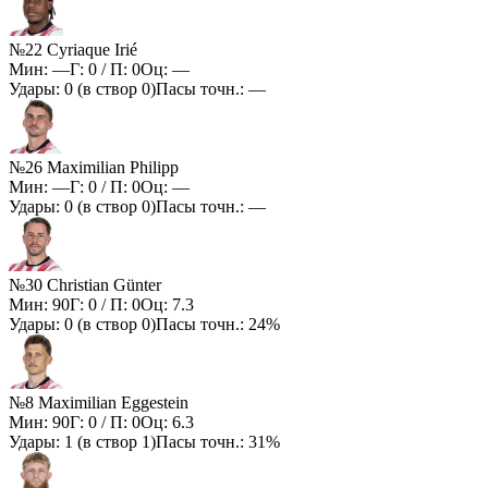
№22 Cyriaque Irié
Мин:
—
Г:
0
/ П:
0
Оц:
—
Удары:
0
(в створ
0
)
Пасы точн.:
—
№26 Maximilian Philipp
Мин:
—
Г:
0
/ П:
0
Оц:
—
Удары:
0
(в створ
0
)
Пасы точн.:
—
№30 Christian Günter
Мин:
90
Г:
0
/ П:
0
Оц:
7.3
Удары:
0
(в створ
0
)
Пасы точн.:
24%
№8 Maximilian Eggestein
Мин:
90
Г:
0
/ П:
0
Оц:
6.3
Удары:
1
(в створ
1
)
Пасы точн.:
31%