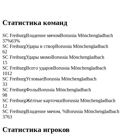
Статистика команд
SC Freiburg
Владение мячом
Borussia Mönchengladbach
37
%
63
%
SC Freiburg
Удары в створ
Borussia Mönchengladbach
6
2
SC Freiburg
Удары мимо
Borussia Mönchengladbach
1
5
SC Freiburg
Всего ударов
Borussia Mönchengladbach
10
12
SC Freiburg
Угловые
Borussia Mönchengladbach
3
3
SC Freiburg
Фолы
Borussia Mönchengladbach
9
8
SC Freiburg
Жёлтые карточки
Borussia Mönchengladbach
1
2
SC Freiburg
Владение мячом, %
Borussia Mönchengladbach
37
63
Статистика игроков