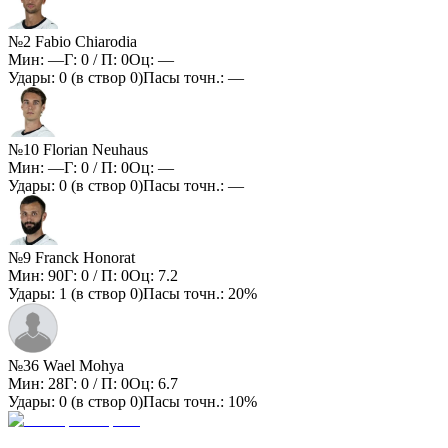
№2 Fabio Chiarodia
Мин:
—
Г:
0
/ П:
0
Оц:
—
Удары:
0
(в створ
0
)
Пасы точн.:
—
№10 Florian Neuhaus
Мин:
—
Г:
0
/ П:
0
Оц:
—
Удары:
0
(в створ
0
)
Пасы точн.:
—
№9 Franck Honorat
Мин:
90
Г:
0
/ П:
0
Оц:
7.2
Удары:
1
(в створ
0
)
Пасы точн.:
20%
№36 Wael Mohya
Мин:
28
Г:
0
/ П:
0
Оц:
6.7
Удары:
0
(в створ
0
)
Пасы точн.:
10%