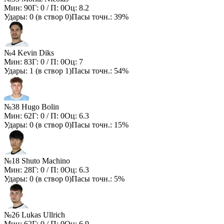
Мин:
90
Г:
0
/ П:
0
Оц:
8.2
Удары:
0
(в створ
0
)
Пасы точн.:
39%
№4 Kevin Diks
Мин:
83
Г:
0
/ П:
0
Оц:
7
Удары:
1
(в створ
1
)
Пасы точн.:
54%
№38 Hugo Bolin
Мин:
62
Г:
0
/ П:
0
Оц:
6.3
Удары:
0
(в створ
0
)
Пасы точн.:
15%
№18 Shuto Machino
Мин:
28
Г:
0
/ П:
0
Оц:
6.3
Удары:
0
(в створ
0
)
Пасы точн.:
5%
№26 Lukas Ullrich
Мин:
62
Г:
0
/ П:
0
Оц:
6.9