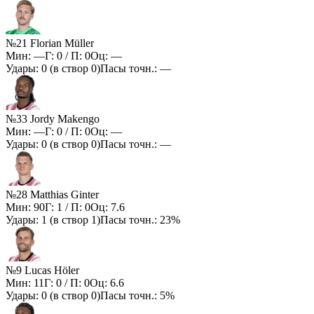
№21 Florian Müller
Мин:
—
Г:
0
/ П:
0
Оц:
—
Удары:
0
(в створ
0
)
Пасы точн.:
—
№33 Jordy Makengo
Мин:
—
Г:
0
/ П:
0
Оц:
—
Удары:
0
(в створ
0
)
Пасы точн.:
—
№28 Matthias Ginter
Мин:
90
Г:
1
/ П:
0
Оц:
7.6
Удары:
1
(в створ
1
)
Пасы точн.:
23%
№9 Lucas Höler
Мин:
11
Г:
0
/ П:
0
Оц:
6.6
Удары:
0
(в створ
0
)
Пасы точн.:
5%