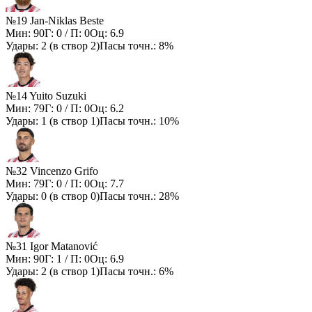
№19 Jan-Niklas Beste
Мин:
90
Г:
0
/ П:
0
Оц:
6.9
Удары:
2
(в створ
2
)
Пасы точн.:
8%
№14 Yuito Suzuki
Мин:
79
Г:
0
/ П:
0
Оц:
6.2
Удары:
1
(в створ
1
)
Пасы точн.:
10%
№32 Vincenzo Grifo
Мин:
79
Г:
0
/ П:
0
Оц:
7.7
Удары:
0
(в створ
0
)
Пасы точн.:
28%
№31 Igor Matanović
Мин:
90
Г:
1
/ П:
0
Оц:
6.9
Удары:
2
(в створ
1
)
Пасы точн.:
6%