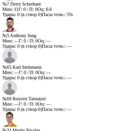
№7 Derry Scherhant
Мин:
11
Г:
0
/ П:
0
Оц:
6.6
Удары:
0
(в створ
0
)
Пасы точн.:
5%
№5 Anthony Jung
Мин:
—
Г:
0
/ П:
0
Оц:
—
Удары:
0
(в створ
0
)
Пасы точн.:
—
№65 Karl Steinmann
Мин:
—
Г:
0
/ П:
0
Оц:
—
Удары:
0
(в створ
0
)
Пасы точн.:
—
№69 Rouven Tarnutzer
Мин:
—
Г:
0
/ П:
0
Оц:
—
Удары:
0
(в створ
0
)
Пасы точн.:
—
№33 Moritz Nicolas