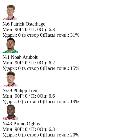
№6 Patrick Osterhage
Мин:
90
Г:
0
/ П:
0
Оц:
6.3
Удары:
0
(в створ
0
)
Пасы точн.:
31%
№1 Noah Atubolu
Мин:
90
Г:
0
/ П:
0
Оц:
6.2
Удары:
0
(в створ
0
)
Пасы точн.:
15%
№29 Philipp Treu
Мин:
90
Г:
0
/ П:
0
Оц:
6.6
Удары:
0
(в створ
0
)
Пасы точн.:
19%
№43 Bruno Ogbus
Мин:
90
Г:
0
/ П:
0
Оц:
6.3
Удары:
0
(в створ
0
)
Пасы точн.:
20%