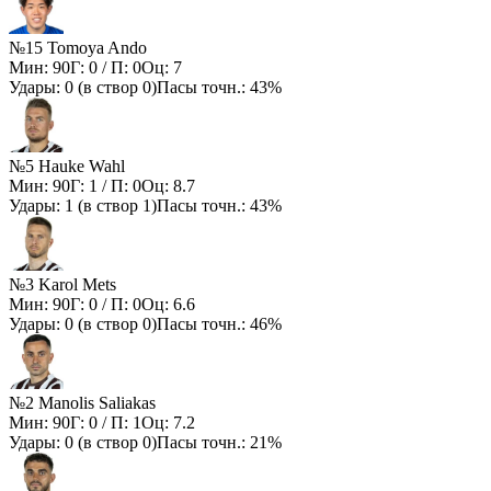
№15 Tomoya Ando
Мин:
90
Г:
0
/ П:
0
Оц:
7
Удары:
0
(в створ
0
)
Пасы точн.:
43%
№5 Hauke Wahl
Мин:
90
Г:
1
/ П:
0
Оц:
8.7
Удары:
1
(в створ
1
)
Пасы точн.:
43%
№3 Karol Mets
Мин:
90
Г:
0
/ П:
0
Оц:
6.6
Удары:
0
(в створ
0
)
Пасы точн.:
46%
№2 Manolis Saliakas
Мин:
90
Г:
0
/ П:
1
Оц:
7.2
Удары:
0
(в створ
0
)
Пасы точн.:
21%