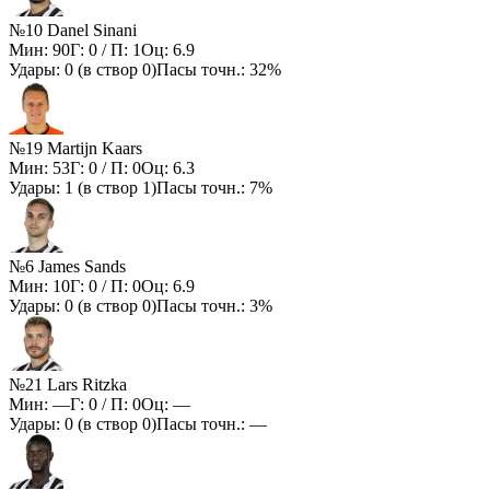
№10 Danel Sinani
Мин:
90
Г:
0
/ П:
1
Оц:
6.9
Удары:
0
(в створ
0
)
Пасы точн.:
32%
№19 Martijn Kaars
Мин:
53
Г:
0
/ П:
0
Оц:
6.3
Удары:
1
(в створ
1
)
Пасы точн.:
7%
№6 James Sands
Мин:
10
Г:
0
/ П:
0
Оц:
6.9
Удары:
0
(в створ
0
)
Пасы точн.:
3%
№21 Lars Ritzka
Мин:
—
Г:
0
/ П:
0
Оц:
—
Удары:
0
(в створ
0
)
Пасы точн.:
—