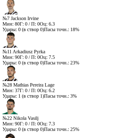
№7 Jackson Irvine
Мин:
80
Г:
0
/ П:
0
Оц:
6.3
Удары:
0
(в створ
0
)
Пасы точн.:
18%
№11 Arkadiusz Pyrka
Мин:
90
Г:
0
/ П:
0
Оц:
7.5
Удары:
0
(в створ
0
)
Пасы точн.:
23%
№28 Mathias Pereira Lage
Мин:
37
Г:
0
/ П:
0
Оц:
6.2
Удары:
1
(в створ
1
)
Пасы точн.:
3%
№22 Nikola Vasilj
Мин:
90
Г:
0
/ П:
0
Оц:
7.3
Удары:
0
(в створ
0
)
Пасы точн.:
25%