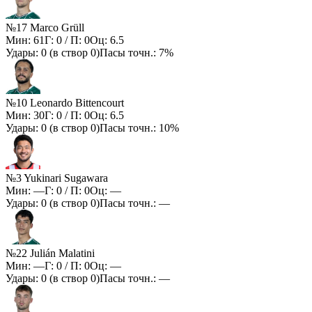
№17 Marco Grüll
Мин:
61
Г:
0
/ П:
0
Оц:
6.5
Удары:
0
(в створ
0
)
Пасы точн.:
7%
№10 Leonardo Bittencourt
Мин:
30
Г:
0
/ П:
0
Оц:
6.5
Удары:
0
(в створ
0
)
Пасы точн.:
10%
№3 Yukinari Sugawara
Мин:
—
Г:
0
/ П:
0
Оц:
—
Удары:
0
(в створ
0
)
Пасы точн.:
—
№22 Julián Malatini
Мин:
—
Г:
0
/ П:
0
Оц:
—
Удары:
0
(в створ
0
)
Пасы точн.:
—