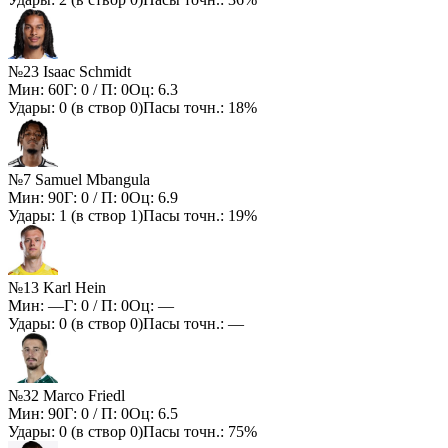
№23 Isaac Schmidt
Мин:
60
Г:
0
/ П:
0
Оц:
6.3
Удары:
0
(в створ
0
)
Пасы точн.:
18%
№7 Samuel Mbangula
Мин:
90
Г:
0
/ П:
0
Оц:
6.9
Удары:
1
(в створ
1
)
Пасы точн.:
19%
№13 Karl Hein
Мин:
—
Г:
0
/ П:
0
Оц:
—
Удары:
0
(в створ
0
)
Пасы точн.:
—
№32 Marco Friedl
Мин:
90
Г:
0
/ П:
0
Оц:
6.5
Удары:
0
(в створ
0
)
Пасы точн.:
75%