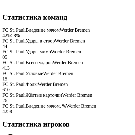
Статистика команд
FC St. Pauli
Владение мячом
Werder Bremen
42
%
58
%
FC St. Pauli
Удары в створ
Werder Bremen
4
4
FC St. Pauli
Удары мимо
Werder Bremen
0
5
FC St. Pauli
Всего ударов
Werder Bremen
4
13
FC St. Pauli
Угловые
Werder Bremen
1
5
FC St. Pauli
Фолы
Werder Bremen
6
10
FC St. Pauli
Жёлтые карточки
Werder Bremen
2
6
FC St. Pauli
Владение мячом, %
Werder Bremen
42
58
Статистика игроков