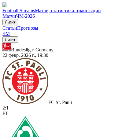
Football Streams
Матчи, статистика, трансляции
Матчи
ЧМ-2026
Лиги
▾
Статьи
Прогнозы
ЧМ
Лиги
▾
Bundesliga
·
Germany
22 февр. 2026 г., 19:30
FC St. Pauli
2
:
1
FT