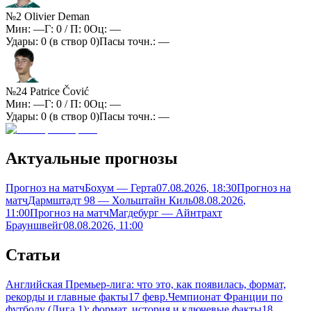
№2 Olivier Deman
Мин:
—
Г:
0
/ П:
0
Оц:
—
Удары:
0
(в створ
0
)
Пасы точн.:
—
№24 Patrice Čović
Мин:
—
Г:
0
/ П:
0
Оц:
—
Удары:
0
(в створ
0
)
Пасы точн.:
—
Актуальные прогнозы
Прогноз на матч
Бохум — Герта
07.08.2026
, 18:30
Прогноз на
матч
Дармштадт 98 — Хольштайн Киль
08.08.2026
,
11:00
Прогноз на матч
Магдебург — Айнтрахт
Брауншвейг
08.08.2026
, 11:00
Статьи
Английская Премьер-лига: что это, как появилась, формат,
рекорды и главные факты
17 февр.
Чемпионат Франции по
футболу (Лига 1): формат, история и ключевые факты
18