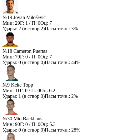
№19 Jovan Milošević
Мин:
29
Г:
1
/ П:
0
Оц:
7
Удары:
2
(в створ
2
)
Пасы точн.:
3%
№18 Cameron Puertas
Мин:
79
Г:
0
/ П:
0
Оц:
7
Удары:
0
(в створ
0
)
Пасы точн.:
44%
№9 Keke Topp
Мин:
11
Г:
0
/ П:
0
Оц:
6.2
Удары:
1
(в створ
0
)
Пасы точн.:
2%
№30 Mio Backhaus
Мин:
90
Г:
0
/ П:
0
Оц:
5.3
Удары:
0
(в створ
0
)
Пасы точн.:
28%