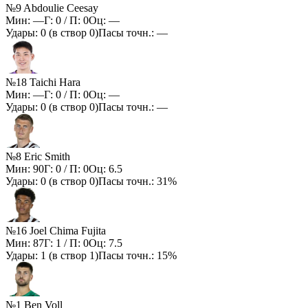
№9 Abdoulie Ceesay
Мин:
—
Г:
0
/ П:
0
Оц:
—
Удары:
0
(в створ
0
)
Пасы точн.:
—
№18 Taichi Hara
Мин:
—
Г:
0
/ П:
0
Оц:
—
Удары:
0
(в створ
0
)
Пасы точн.:
—
№8 Eric Smith
Мин:
90
Г:
0
/ П:
0
Оц:
6.5
Удары:
0
(в створ
0
)
Пасы точн.:
31%
№16 Joel Chima Fujita
Мин:
87
Г:
1
/ П:
0
Оц:
7.5
Удары:
1
(в створ
1
)
Пасы точн.:
15%
№1 Ben Voll