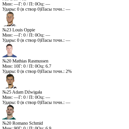
Мин:
—
Г:
0
/ П:
0
Оц:
—
Удары:
0
(в створ
0
)
Пасы точн.:
—
№23 Louis Oppie
Мин:
—
Г:
0
/ П:
0
Оц:
—
Удары:
0
(в створ
0
)
Пасы точн.:
—
№20 Mathias Rasmussen
Мин:
10
Г:
0
/ П:
0
Оц:
6.7
Удары:
0
(в створ
0
)
Пасы точн.:
2%
№25 Adam Dźwigała
Мин:
—
Г:
0
/ П:
0
Оц:
—
Удары:
0
(в створ
0
)
Пасы точн.:
—
№20 Romano Schmid
Мин:
90
Г:
0
/ П:
0
Оц:
6.9