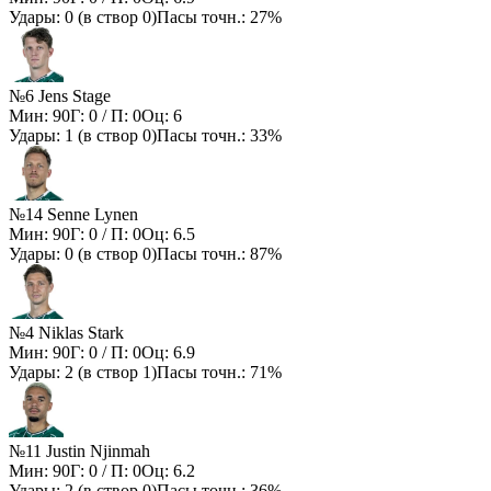
Удары:
0
(в створ
0
)
Пасы точн.:
27%
№6 Jens Stage
Мин:
90
Г:
0
/ П:
0
Оц:
6
Удары:
1
(в створ
0
)
Пасы точн.:
33%
№14 Senne Lynen
Мин:
90
Г:
0
/ П:
0
Оц:
6.5
Удары:
0
(в створ
0
)
Пасы точн.:
87%
№4 Niklas Stark
Мин:
90
Г:
0
/ П:
0
Оц:
6.9
Удары:
2
(в створ
1
)
Пасы точн.:
71%
№11 Justin Njinmah
Мин:
90
Г:
0
/ П:
0
Оц:
6.2
Удары:
2
(в створ
0
)
Пасы точн.:
36%