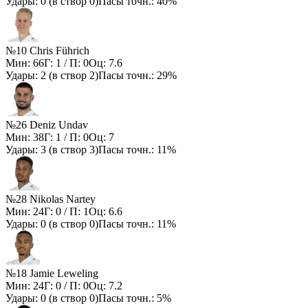
Удары:
0
(в створ
0
)
Пасы точн.:
40%
№10 Chris Führich
Мин:
66
Г:
1
/ П:
0
Оц:
7.6
Удары:
2
(в створ
2
)
Пасы точн.:
29%
№26 Deniz Undav
Мин:
38
Г:
1
/ П:
0
Оц:
7
Удары:
3
(в створ
3
)
Пасы точн.:
11%
№28 Nikolas Nartey
Мин:
24
Г:
0
/ П:
1
Оц:
6.6
Удары:
0
(в створ
0
)
Пасы точн.:
11%
№18 Jamie Leweling
Мин:
24
Г:
0
/ П:
0
Оц:
7.2
Удары:
0
(в створ
0
)
Пасы точн.:
5%