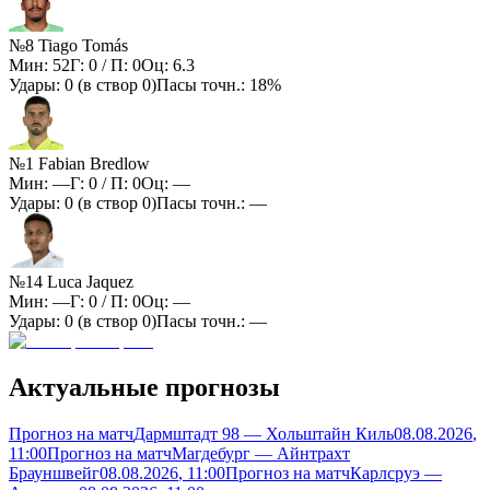
№8 Tiago Tomás
Мин:
52
Г:
0
/ П:
0
Оц:
6.3
Удары:
0
(в створ
0
)
Пасы точн.:
18%
№1 Fabian Bredlow
Мин:
—
Г:
0
/ П:
0
Оц:
—
Удары:
0
(в створ
0
)
Пасы точн.:
—
№14 Luca Jaquez
Мин:
—
Г:
0
/ П:
0
Оц:
—
Удары:
0
(в створ
0
)
Пасы точн.:
—
Актуальные прогнозы
Прогноз на матч
Дармштадт 98 — Хольштайн Киль
08.08.2026
,
11:00
Прогноз на матч
Магдебург — Айнтрахт
Брауншвейг
08.08.2026
, 11:00
Прогноз на матч
Карлсруэ —