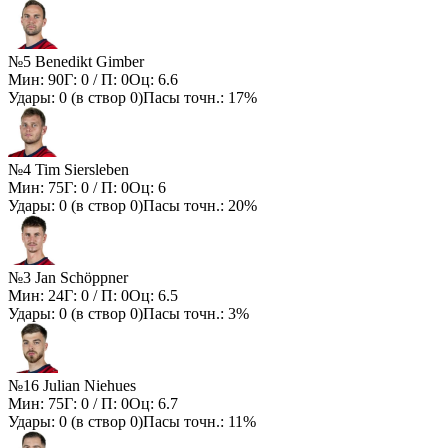
№5 Benedikt Gimber
Мин:
90
Г:
0
/ П:
0
Оц:
6.6
Удары:
0
(в створ
0
)
Пасы точн.:
17%
№4 Tim Siersleben
Мин:
75
Г:
0
/ П:
0
Оц:
6
Удары:
0
(в створ
0
)
Пасы точн.:
20%
№3 Jan Schöppner
Мин:
24
Г:
0
/ П:
0
Оц:
6.5
Удары:
0
(в створ
0
)
Пасы точн.:
3%
№16 Julian Niehues
Мин:
75
Г:
0
/ П:
0
Оц:
6.7
Удары:
0
(в створ
0
)
Пасы точн.:
11%