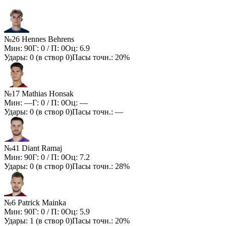
№26 Hennes Behrens
Мин:
90
Г:
0
/ П:
0
Оц:
6.9
Удары:
0
(в створ
0
)
Пасы точн.:
20%
№17 Mathias Honsak
Мин:
—
Г:
0
/ П:
0
Оц:
—
Удары:
0
(в створ
0
)
Пасы точн.:
—
№41 Diant Ramaj
Мин:
90
Г:
0
/ П:
0
Оц:
7.2
Удары:
0
(в створ
0
)
Пасы точн.:
28%
№6 Patrick Mainka
Мин:
90
Г:
0
/ П:
0
Оц:
5.9
Удары:
1
(в створ
0
)
Пасы точн.:
20%