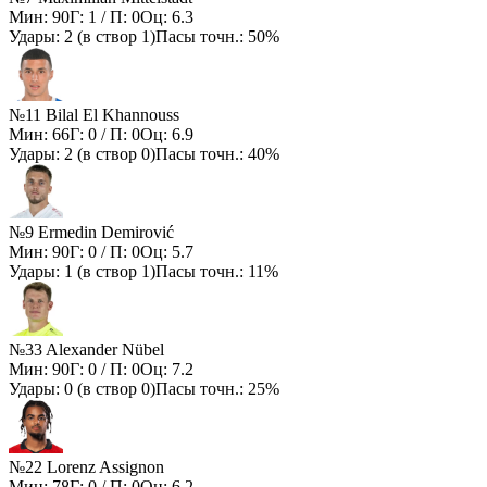
Мин:
90
Г:
1
/ П:
0
Оц:
6.3
Удары:
2
(в створ
1
)
Пасы точн.:
50%
№11 Bilal El Khannouss
Мин:
66
Г:
0
/ П:
0
Оц:
6.9
Удары:
2
(в створ
0
)
Пасы точн.:
40%
№9 Ermedin Demirović
Мин:
90
Г:
0
/ П:
0
Оц:
5.7
Удары:
1
(в створ
1
)
Пасы точн.:
11%
№33 Alexander Nübel
Мин:
90
Г:
0
/ П:
0
Оц:
7.2
Удары:
0
(в створ
0
)
Пасы точн.:
25%
№22 Lorenz Assignon
Мин:
78
Г:
0
/ П:
0
Оц:
6.2