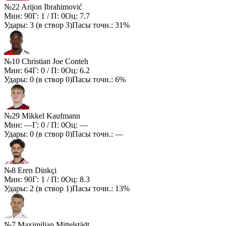
№22 Arijon Ibrahimović
Мин:
90
Г:
1
/ П:
0
Оц:
7.7
Удары:
3
(в створ
3
)
Пасы точн.:
31%
№10 Christian Joe Conteh
Мин:
64
Г:
0
/ П:
0
Оц:
6.2
Удары:
0
(в створ
0
)
Пасы точн.:
6%
№29 Mikkel Kaufmann
Мин:
—
Г:
0
/ П:
0
Оц:
—
Удары:
0
(в створ
0
)
Пасы точн.:
—
№8 Eren Dinkçi
Мин:
90
Г:
1
/ П:
0
Оц:
8.3
Удары:
2
(в створ
1
)
Пасы точн.:
13%
№7 Maximilian Mittelstädt