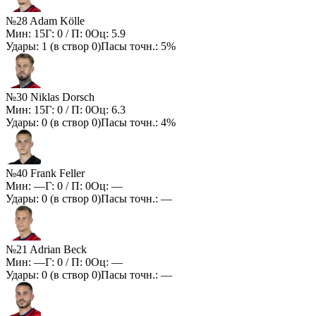
№28 Adam Kölle
Мин:
15
Г:
0
/ П:
0
Оц:
5.9
Удары:
1
(в створ
0
)
Пасы точн.:
5%
№30 Niklas Dorsch
Мин:
15
Г:
0
/ П:
0
Оц:
6.3
Удары:
0
(в створ
0
)
Пасы точн.:
4%
№40 Frank Feller
Мин:
—
Г:
0
/ П:
0
Оц:
—
Удары:
0
(в створ
0
)
Пасы точн.:
—
№21 Adrian Beck
Мин:
—
Г:
0
/ П:
0
Оц:
—
Удары:
0
(в створ
0
)
Пасы точн.:
—