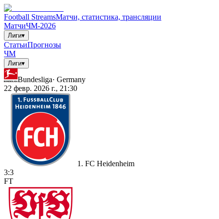
Football Streams
Матчи, статистика, трансляции
Матчи
ЧМ-2026
Лиги
▾
Статьи
Прогнозы
ЧМ
Лиги
▾
Bundesliga
·
Germany
22 февр. 2026 г., 21:30
1. FC Heidenheim
3
:
3
FT