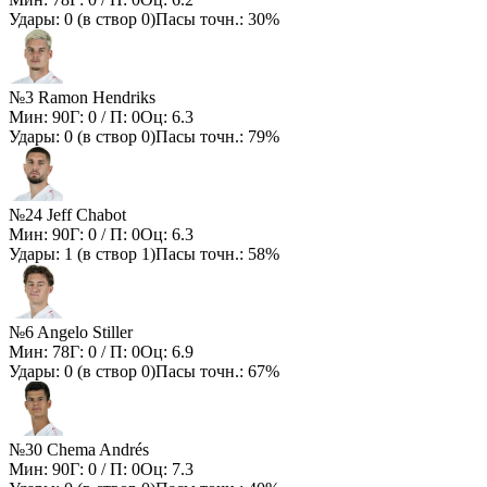
Удары:
0
(в створ
0
)
Пасы точн.:
30%
№3 Ramon Hendriks
Мин:
90
Г:
0
/ П:
0
Оц:
6.3
Удары:
0
(в створ
0
)
Пасы точн.:
79%
№24 Jeff Chabot
Мин:
90
Г:
0
/ П:
0
Оц:
6.3
Удары:
1
(в створ
1
)
Пасы точн.:
58%
№6 Angelo Stiller
Мин:
78
Г:
0
/ П:
0
Оц:
6.9
Удары:
0
(в створ
0
)
Пасы точн.:
67%
№30 Chema Andrés
Мин:
90
Г:
0
/ П:
0
Оц:
7.3