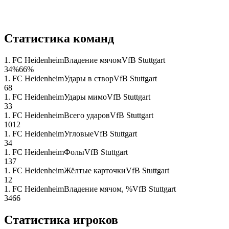
Статистика команд
1. FC Heidenheim
Владение мячом
VfB Stuttgart
34
%
66
%
1. FC Heidenheim
Удары в створ
VfB Stuttgart
6
8
1. FC Heidenheim
Удары мимо
VfB Stuttgart
3
3
1. FC Heidenheim
Всего ударов
VfB Stuttgart
10
12
1. FC Heidenheim
Угловые
VfB Stuttgart
3
4
1. FC Heidenheim
Фолы
VfB Stuttgart
13
7
1. FC Heidenheim
Жёлтые карточки
VfB Stuttgart
1
2
1. FC Heidenheim
Владение мячом, %
VfB Stuttgart
34
66
Статистика игроков