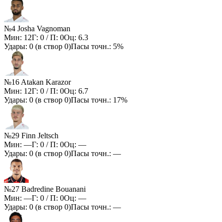
№4 Josha Vagnoman
Мин:
12
Г:
0
/ П:
0
Оц:
6.3
Удары:
0
(в створ
0
)
Пасы точн.:
5%
№16 Atakan Karazor
Мин:
12
Г:
0
/ П:
0
Оц:
6.7
Удары:
0
(в створ
0
)
Пасы точн.:
17%
№29 Finn Jeltsch
Мин:
—
Г:
0
/ П:
0
Оц:
—
Удары:
0
(в створ
0
)
Пасы точн.:
—
№27 Badredine Bouanani
Мин:
—
Г:
0
/ П:
0
Оц:
—
Удары:
0
(в створ
0
)
Пасы точн.:
—