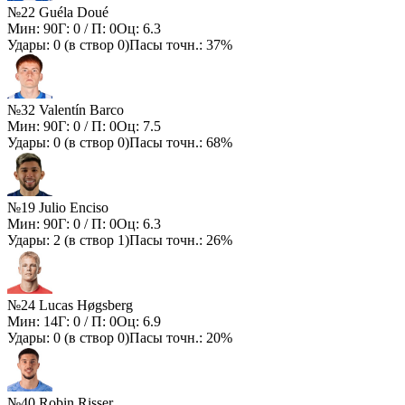
№22 Guéla Doué
Мин:
90
Г:
0
/ П:
0
Оц:
6.3
Удары:
0
(в створ
0
)
Пасы точн.:
37%
№32 Valentín Barco
Мин:
90
Г:
0
/ П:
0
Оц:
7.5
Удары:
0
(в створ
0
)
Пасы точн.:
68%
№19 Julio Enciso
Мин:
90
Г:
0
/ П:
0
Оц:
6.3
Удары:
2
(в створ
1
)
Пасы точн.:
26%
№24 Lucas Høgsberg
Мин:
14
Г:
0
/ П:
0
Оц:
6.9
Удары:
0
(в створ
0
)
Пасы точн.:
20%
№40 Robin Risser