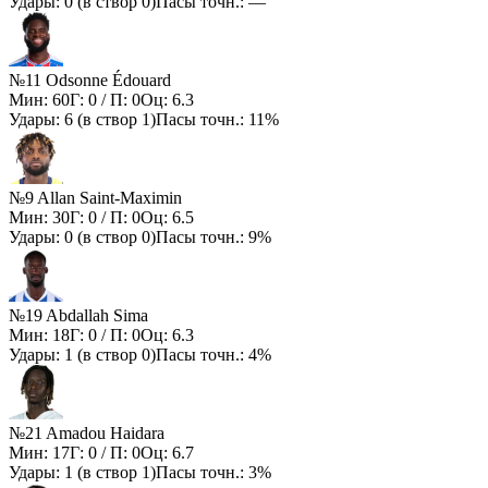
Удары:
0
(в створ
0
)
Пасы точн.:
—
№11 Odsonne Édouard
Мин:
60
Г:
0
/ П:
0
Оц:
6.3
Удары:
6
(в створ
1
)
Пасы точн.:
11%
№9 Allan Saint-Maximin
Мин:
30
Г:
0
/ П:
0
Оц:
6.5
Удары:
0
(в створ
0
)
Пасы точн.:
9%
№19 Abdallah Sima
Мин:
18
Г:
0
/ П:
0
Оц:
6.3
Удары:
1
(в створ
0
)
Пасы точн.:
4%
№21 Amadou Haidara
Мин:
17
Г:
0
/ П:
0
Оц:
6.7
Удары:
1
(в створ
1
)
Пасы точн.:
3%