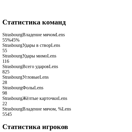
Статистика команд
Strasbourg
Владение мячом
Lens
55
%
45
%
Strasbourg
Удары в створ
Lens
5
5
Strasbourg
Удары мимо
Lens
1
16
Strasbourg
Всего ударов
Lens
8
25
Strasbourg
Угловые
Lens
2
8
Strasbourg
Фолы
Lens
9
8
Strasbourg
Жёлтые карточки
Lens
2
2
Strasbourg
Владение мячом, %
Lens
55
45
Статистика игроков