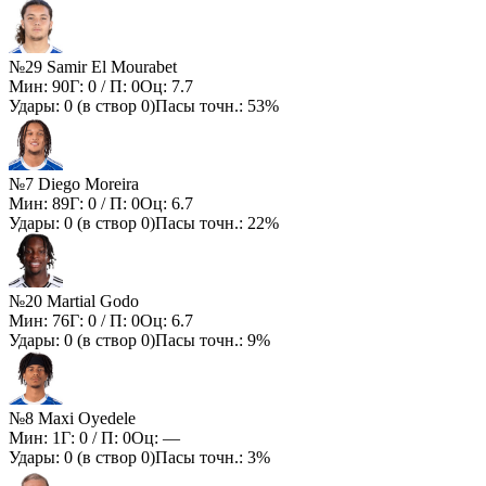
№29 Samir El Mourabet
Мин:
90
Г:
0
/ П:
0
Оц:
7.7
Удары:
0
(в створ
0
)
Пасы точн.:
53%
№7 Diego Moreira
Мин:
89
Г:
0
/ П:
0
Оц:
6.7
Удары:
0
(в створ
0
)
Пасы точн.:
22%
№20 Martial Godo
Мин:
76
Г:
0
/ П:
0
Оц:
6.7
Удары:
0
(в створ
0
)
Пасы точн.:
9%
№8 Maxi Oyedele
Мин:
1
Г:
0
/ П:
0
Оц:
—
Удары:
0
(в створ
0
)
Пасы точн.:
3%