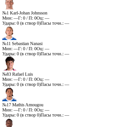
№1 Karl-Johan Johnsson
Мин:
—
Г:
0
/ П:
0
Оц:
—
Удары:
0
(в створ
0
)
Пасы точн.:
—
№11 Sebastian Nanasi
Мин:
—
Г:
0
/ П:
0
Оц:
—
Удары:
0
(в створ
0
)
Пасы точн.:
—
№83 Rafael Luis
Мин:
—
Г:
0
/ П:
0
Оц:
—
Удары:
0
(в створ
0
)
Пасы точн.:
—
№17 Mathis Amougou
Мин:
—
Г:
0
/ П:
0
Оц:
—
Удары:
0
(в створ
0
)
Пасы точн.:
—