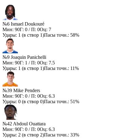
№6 Ismael Doukouré
Мин:
90
Г:
0
/ П:
0
Оц:
7
Удары:
1
(в створ
1
)
Пасы точн.:
58%
№9 Joaquin Panichelli
Мин:
90
Г:
1
/ П:
0
Оц:
7.5
Удары:
1
(в створ
1
)
Пасы точн.:
11%
№39 Mike Penders
Мин:
90
Г:
0
/ П:
0
Оц:
6.3
Удары:
0
(в створ
0
)
Пасы точн.:
51%
№42 Abdoul Ouattara
Мин:
90
Г:
0
/ П:
0
Оц:
6.3
Удары:
2
(в створ
2
)
Пасы точн.:
33%