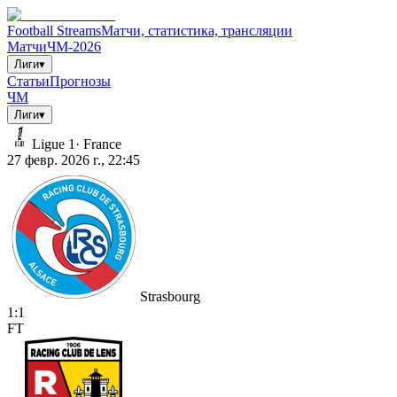
Football Streams
Матчи, статистика, трансляции
Матчи
ЧМ-2026
Лиги
▾
Статьи
Прогнозы
ЧМ
Лиги
▾
Ligue 1
·
France
27 февр. 2026 г., 22:45
Strasbourg
1
:
1
FT