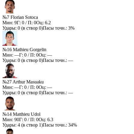
№7 Florian Sotoca
Мин:
9
Г:
0
/ П:
0
Оц:
6.2
Удары:
0
(в створ
0
)
Пасы точн.:
3%
№16 Mathieu Gorgelin
Мин:
—
Г:
0
/ П:
0
Оц:
—
Удары:
0
(в створ
0
)
Пасы точн.:
—
№27 Arthur Masuaku
Мин:
—
Г:
0
/ П:
0
Оц:
—
Удары:
0
(в створ
0
)
Пасы точн.:
—
№14 Matthieu Udol
Мин:
90
Г:
0
/ П:
0
Оц:
6.3
Удары:
4
(в створ
1
)
Пасы точн.:
34%