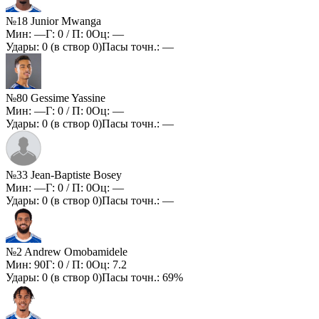
№18 Junior Mwanga
Мин:
—
Г:
0
/ П:
0
Оц:
—
Удары:
0
(в створ
0
)
Пасы точн.:
—
№80 Gessime Yassine
Мин:
—
Г:
0
/ П:
0
Оц:
—
Удары:
0
(в створ
0
)
Пасы точн.:
—
№33 Jean-Baptiste Bosey
Мин:
—
Г:
0
/ П:
0
Оц:
—
Удары:
0
(в створ
0
)
Пасы точн.:
—
№2 Andrew Omobamidele
Мин:
90
Г:
0
/ П:
0
Оц:
7.2
Удары:
0
(в створ
0
)
Пасы точн.:
69%