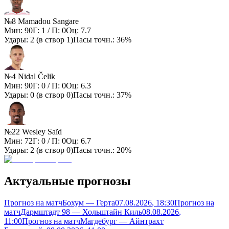
№8 Mamadou Sangare
Мин:
90
Г:
1
/ П:
0
Оц:
7.7
Удары:
2
(в створ
1
)
Пасы точн.:
36%
№4 Nidal Čelik
Мин:
90
Г:
0
/ П:
0
Оц:
6.3
Удары:
0
(в створ
0
)
Пасы точн.:
37%
№22 Wesley Saïd
Мин:
72
Г:
0
/ П:
0
Оц:
6.7
Удары:
2
(в створ
0
)
Пасы точн.:
20%
Актуальные прогнозы
Прогноз на матч
Бохум — Герта
07.08.2026
, 18:30
Прогноз на
матч
Дармштадт 98 — Хольштайн Киль
08.08.2026
,
11:00
Прогноз на матч
Магдебург — Айнтрахт