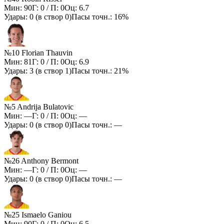
Мин:
90
Г:
0
/ П:
0
Оц:
6.7
Удары:
0
(в створ
0
)
Пасы точн.:
16%
№10 Florian Thauvin
Мин:
81
Г:
0
/ П:
0
Оц:
6.9
Удары:
3
(в створ
1
)
Пасы точн.:
21%
№5 Andrija Bulatovic
Мин:
—
Г:
0
/ П:
0
Оц:
—
Удары:
0
(в створ
0
)
Пасы точн.:
—
№26 Anthony Bermont
Мин:
—
Г:
0
/ П:
0
Оц:
—
Удары:
0
(в створ
0
)
Пасы точн.:
—
№25 Ismaelo Ganiou
Мин:
90
Г:
0
/ П:
0
Оц:
6.5