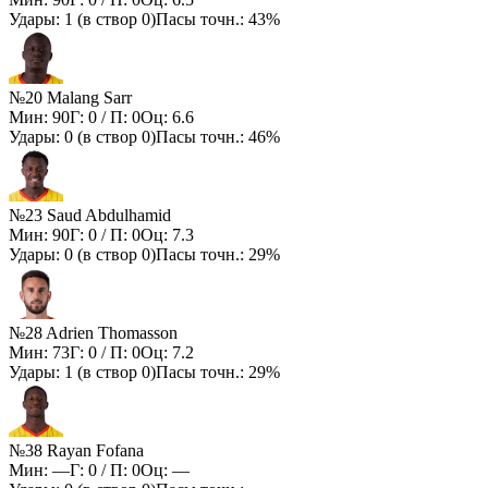
Удары:
1
(в створ
0
)
Пасы точн.:
43%
№20 Malang Sarr
Мин:
90
Г:
0
/ П:
0
Оц:
6.6
Удары:
0
(в створ
0
)
Пасы точн.:
46%
№23 Saud Abdulhamid
Мин:
90
Г:
0
/ П:
0
Оц:
7.3
Удары:
0
(в створ
0
)
Пасы точн.:
29%
№28 Adrien Thomasson
Мин:
73
Г:
0
/ П:
0
Оц:
7.2
Удары:
1
(в створ
0
)
Пасы точн.:
29%
№38 Rayan Fofana
Мин:
—
Г:
0
/ П:
0
Оц:
—