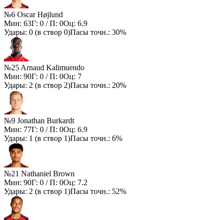
№6 Oscar Højlund
Мин:
63
Г:
0
/ П:
0
Оц:
6.9
Удары:
0
(в створ
0
)
Пасы точн.:
30%
№25 Arnaud Kalimuendo
Мин:
90
Г:
0
/ П:
0
Оц:
7
Удары:
2
(в створ
2
)
Пасы точн.:
20%
№9 Jonathan Burkardt
Мин:
77
Г:
0
/ П:
0
Оц:
6.9
Удары:
1
(в створ
1
)
Пасы точн.:
6%
№21 Nathaniel Brown
Мин:
90
Г:
0
/ П:
0
Оц:
7.2
Удары:
2
(в створ
1
)
Пасы точн.:
52%