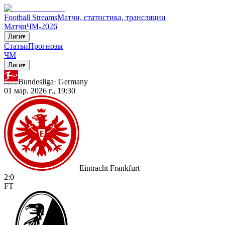
Football Streams
Матчи, статистика, трансляции
Матчи
ЧМ-2026
Лиги
▾
Статьи
Прогнозы
ЧМ
Лиги
▾
Bundesliga
·
Germany
01 мар. 2026 г., 19:30
Eintracht Frankfurt
2
:
0
FT