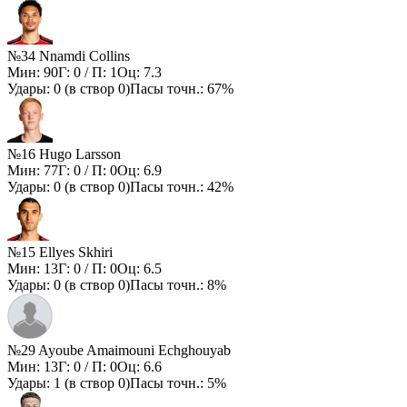
№34 Nnamdi Collins
Мин:
90
Г:
0
/ П:
1
Оц:
7.3
Удары:
0
(в створ
0
)
Пасы точн.:
67%
№16 Hugo Larsson
Мин:
77
Г:
0
/ П:
0
Оц:
6.9
Удары:
0
(в створ
0
)
Пасы точн.:
42%
№15 Ellyes Skhiri
Мин:
13
Г:
0
/ П:
0
Оц:
6.5
Удары:
0
(в створ
0
)
Пасы точн.:
8%
№29 Ayoube Amaimouni Echghouyab
Мин:
13
Г:
0
/ П:
0
Оц:
6.6
Удары:
1
(в створ
0
)
Пасы точн.:
5%