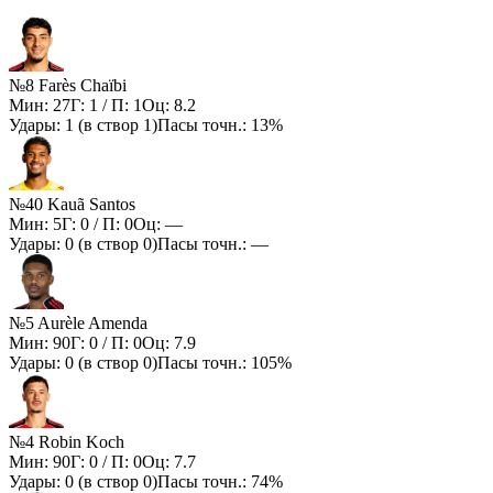
№8 Farès Chaïbi
Мин:
27
Г:
1
/ П:
1
Оц:
8.2
Удары:
1
(в створ
1
)
Пасы точн.:
13%
№40 Kauã Santos
Мин:
5
Г:
0
/ П:
0
Оц:
—
Удары:
0
(в створ
0
)
Пасы точн.:
—
№5 Aurèle Amenda
Мин:
90
Г:
0
/ П:
0
Оц:
7.9
Удары:
0
(в створ
0
)
Пасы точн.:
105%
№4 Robin Koch
Мин:
90
Г:
0
/ П:
0
Оц:
7.7
Удары:
0
(в створ
0
)
Пасы точн.:
74%