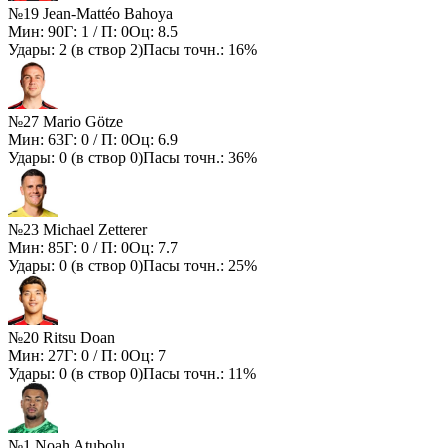
№19 Jean-Mattéo Bahoya
Мин:
90
Г:
1
/ П:
0
Оц:
8.5
Удары:
2
(в створ
2
)
Пасы точн.:
16%
№27 Mario Götze
Мин:
63
Г:
0
/ П:
0
Оц:
6.9
Удары:
0
(в створ
0
)
Пасы точн.:
36%
№23 Michael Zetterer
Мин:
85
Г:
0
/ П:
0
Оц:
7.7
Удары:
0
(в створ
0
)
Пасы точн.:
25%
№20 Ritsu Doan
Мин:
27
Г:
0
/ П:
0
Оц:
7
Удары:
0
(в створ
0
)
Пасы точн.:
11%
№1 Noah Atubolu