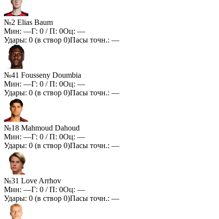
№2 Elias Baum
Мин:
—
Г:
0
/ П:
0
Оц:
—
Удары:
0
(в створ
0
)
Пасы точн.:
—
№41 Fousseny Doumbia
Мин:
—
Г:
0
/ П:
0
Оц:
—
Удары:
0
(в створ
0
)
Пасы точн.:
—
№18 Mahmoud Dahoud
Мин:
—
Г:
0
/ П:
0
Оц:
—
Удары:
0
(в створ
0
)
Пасы точн.:
—
№31 Love Arrhov
Мин:
—
Г:
0
/ П:
0
Оц:
—
Удары:
0
(в створ
0
)
Пасы точн.:
—