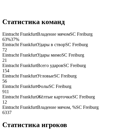
Статистика команд
Eintracht Frankfurt
Владение мячом
SC Freiburg
63
%
37
%
Eintracht Frankfurt
Удары в створ
SC Freiburg
7
2
Eintracht Frankfurt
Удары мимо
SC Freiburg
2
1
Eintracht Frankfurt
Всего ударов
SC Freiburg
15
4
Eintracht Frankfurt
Угловые
SC Freiburg
5
6
Eintracht Frankfurt
Фолы
SC Freiburg
9
11
Eintracht Frankfurt
Жёлтые карточки
SC Freiburg
1
2
Eintracht Frankfurt
Владение мячом, %
SC Freiburg
63
37
Статистика игроков