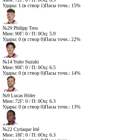
Удары:
1
(в створ
1
)
Пасы точн.:
15%
№29 Philipp Treu
Мин:
90
Г:
0
/ П:
0
Оц:
5.9
Удары:
0
(в створ
0
)
Пасы точн.:
22%
№14 Yuito Suzuki
Мин:
90
Г:
0
/ П:
0
Оц:
6.5
Удары:
0
(в створ
0
)
Пасы точн.:
14%
№9 Lucas Höler
Мин:
72
Г:
0
/ П:
0
Оц:
6.3
Удары:
0
(в створ
0
)
Пасы точн.:
13%
№22 Cyriaque Irié
Мин:
18
Г:
0
/ П:
0
Оц:
6.3