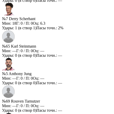
Удары:
0
(в створ
0
)
Пасы точн.:
—
№7 Derry Scherhant
Мин:
18
Г:
0
/ П:
0
Оц:
6.3
Удары:
1
(в створ
1
)
Пасы точн.:
2%
№65 Karl Steinmann
Мин:
—
Г:
0
/ П:
0
Оц:
—
Удары:
0
(в створ
0
)
Пасы точн.:
—
№5 Anthony Jung
Мин:
—
Г:
0
/ П:
0
Оц:
—
Удары:
0
(в створ
0
)
Пасы точн.:
—
№69 Rouven Tarnutzer
Мин:
—
Г:
0
/ П:
0
Оц:
—
Удары:
0
(в створ
0
)
Пасы точн.:
—