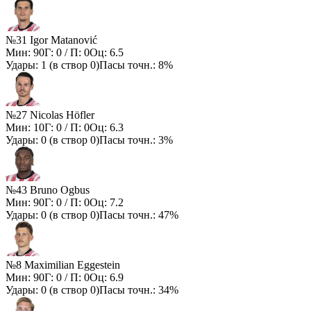
№31 Igor Matanović
Мин:
90
Г:
0
/ П:
0
Оц:
6.5
Удары:
1
(в створ
0
)
Пасы точн.:
8%
№27 Nicolas Höfler
Мин:
10
Г:
0
/ П:
0
Оц:
6.3
Удары:
0
(в створ
0
)
Пасы точн.:
3%
№43 Bruno Ogbus
Мин:
90
Г:
0
/ П:
0
Оц:
7.2
Удары:
0
(в створ
0
)
Пасы точн.:
47%
№8 Maximilian Eggestein
Мин:
90
Г:
0
/ П:
0
Оц:
6.9
Удары:
0
(в створ
0
)
Пасы точн.:
34%