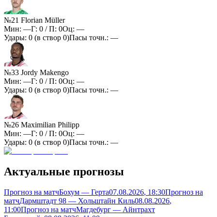
№21 Florian Müller
Мин:
—
Г:
0
/ П:
0
Оц:
—
Удары:
0
(в створ
0
)
Пасы точн.:
—
№33 Jordy Makengo
Мин:
—
Г:
0
/ П:
0
Оц:
—
Удары:
0
(в створ
0
)
Пасы точн.:
—
№26 Maximilian Philipp
Мин:
—
Г:
0
/ П:
0
Оц:
—
Удары:
0
(в створ
0
)
Пасы точн.:
—
Актуальные прогнозы
Прогноз на матч
Бохум — Герта
07.08.2026
, 18:30
Прогноз на
матч
Дармштадт 98 — Хольштайн Киль
08.08.2026
,
11:00
Прогноз на матч
Магдебург — Айнтрахт