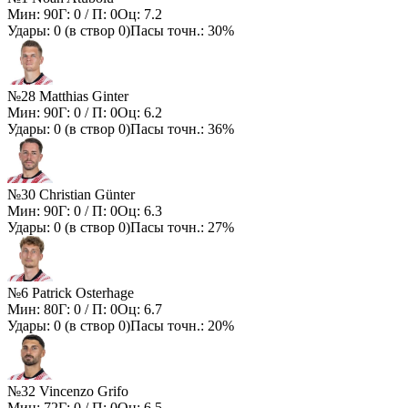
Мин:
90
Г:
0
/ П:
0
Оц:
7.2
Удары:
0
(в створ
0
)
Пасы точн.:
30%
№28 Matthias Ginter
Мин:
90
Г:
0
/ П:
0
Оц:
6.2
Удары:
0
(в створ
0
)
Пасы точн.:
36%
№30 Christian Günter
Мин:
90
Г:
0
/ П:
0
Оц:
6.3
Удары:
0
(в створ
0
)
Пасы точн.:
27%
№6 Patrick Osterhage
Мин:
80
Г:
0
/ П:
0
Оц:
6.7
Удары:
0
(в створ
0
)
Пасы точн.:
20%
№32 Vincenzo Grifo
Мин:
72
Г:
0
/ П:
0
Оц:
6.5