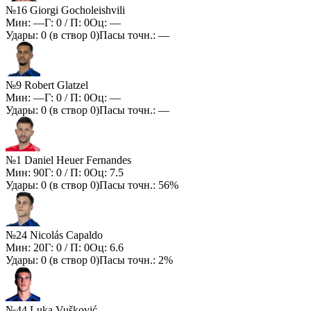
№16 Giorgi Gocholeishvili
Мин:
—
Г:
0
/ П:
0
Оц:
—
Удары:
0
(в створ
0
)
Пасы точн.:
—
№9 Robert Glatzel
Мин:
—
Г:
0
/ П:
0
Оц:
—
Удары:
0
(в створ
0
)
Пасы точн.:
—
№1 Daniel Heuer Fernandes
Мин:
90
Г:
0
/ П:
0
Оц:
7.5
Удары:
0
(в створ
0
)
Пасы точн.:
56%
№24 Nicolás Capaldo
Мин:
20
Г:
0
/ П:
0
Оц:
6.6
Удары:
0
(в створ
0
)
Пасы точн.:
2%
№44 Luka Vušković