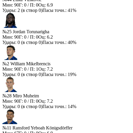
Мин:
90
Г:
0
/ П:
0
Оц:
6.9
Удары:
2
(в створ
0
)
Пасы точн.:
41%
№25 Jordan Torunarigha
Мин:
90
Г:
0
/ П:
0
Оц:
6.2
Удары:
0
(в створ
0
)
Пасы точн.:
40%
№2 William Mikelbrencis
Мин:
90
Г:
0
/ П:
1
Оц:
7.2
Удары:
0
(в створ
0
)
Пасы точн.:
19%
№28 Miro Muheim
Мин:
90
Г:
0
/ П:
0
Оц:
7.2
Удары:
0
(в створ
0
)
Пасы точн.:
14%
№11 Ransford Yeboah Königsdörffer