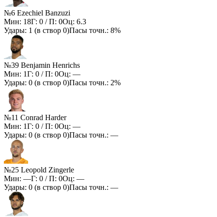
№6 Ezechiel Banzuzi
Мин:
18
Г:
0
/ П:
0
Оц:
6.3
Удары:
1
(в створ
0
)
Пасы точн.:
8%
№39 Benjamin Henrichs
Мин:
1
Г:
0
/ П:
0
Оц:
—
Удары:
0
(в створ
0
)
Пасы точн.:
2%
№11 Conrad Harder
Мин:
1
Г:
0
/ П:
0
Оц:
—
Удары:
0
(в створ
0
)
Пасы точн.:
—
№25 Leopold Zingerle
Мин:
—
Г:
0
/ П:
0
Оц:
—
Удары:
0
(в створ
0
)
Пасы точн.:
—