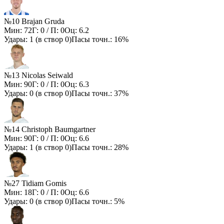
№10 Brajan Gruda
Мин:
72
Г:
0
/ П:
0
Оц:
6.2
Удары:
1
(в створ
0
)
Пасы точн.:
16%
№13 Nicolas Seiwald
Мин:
90
Г:
0
/ П:
0
Оц:
6.3
Удары:
0
(в створ
0
)
Пасы точн.:
37%
№14 Christoph Baumgartner
Мин:
90
Г:
0
/ П:
0
Оц:
6.6
Удары:
1
(в створ
0
)
Пасы точн.:
28%
№27 Tidiam Gomis
Мин:
18
Г:
0
/ П:
0
Оц:
6.6
Удары:
0
(в створ
0
)
Пасы точн.:
5%