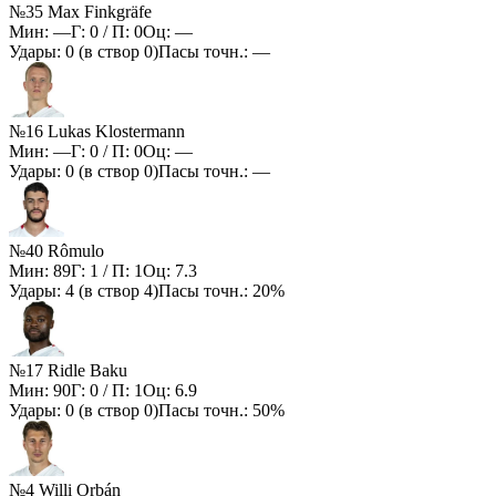
№35 Max Finkgräfe
Мин:
—
Г:
0
/ П:
0
Оц:
—
Удары:
0
(в створ
0
)
Пасы точн.:
—
№16 Lukas Klostermann
Мин:
—
Г:
0
/ П:
0
Оц:
—
Удары:
0
(в створ
0
)
Пасы точн.:
—
№40 Rômulo
Мин:
89
Г:
1
/ П:
1
Оц:
7.3
Удары:
4
(в створ
4
)
Пасы точн.:
20%
№17 Ridle Baku
Мин:
90
Г:
0
/ П:
1
Оц:
6.9
Удары:
0
(в створ
0
)
Пасы точн.:
50%
№4 Willi Orbán