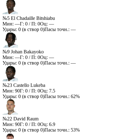
№5 El Chadaille Bitshiabu
Мин:
—
Г:
0
/ П:
0
Оц:
—
Удары:
0
(в створ
0
)
Пасы точн.:
—
№9 Johan Bakayoko
Мин:
—
Г:
0
/ П:
0
Оц:
—
Удары:
0
(в створ
0
)
Пасы точн.:
—
№23 Castello Lukeba
Мин:
90
Г:
0
/ П:
0
Оц:
7.5
Удары:
0
(в створ
0
)
Пасы точн.:
62%
№22 David Raum
Мин:
90
Г:
0
/ П:
0
Оц:
6.9
Удары:
0
(в створ
0
)
Пасы точн.:
53%