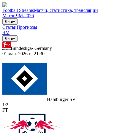
Football Streams
Матчи, статистика, трансляции
Матчи
ЧМ-2026
Лиги
▾
Статьи
Прогнозы
ЧМ
Лиги
▾
Bundesliga
·
Germany
01 мар. 2026 г., 21:30
Hamburger SV
1
:
2
FT