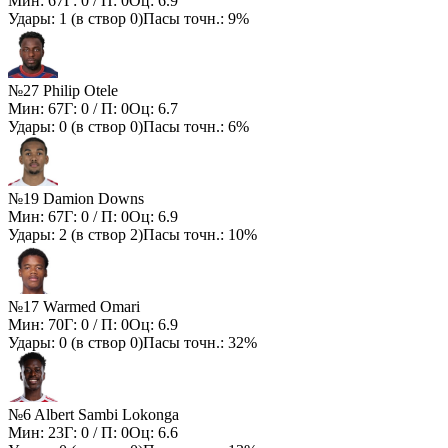
Мин:
67
Г:
0
/ П:
0
Оц:
6.9
Удары:
1
(в створ
0
)
Пасы точн.:
9%
№27 Philip Otele
Мин:
67
Г:
0
/ П:
0
Оц:
6.7
Удары:
0
(в створ
0
)
Пасы точн.:
6%
№19 Damion Downs
Мин:
67
Г:
0
/ П:
0
Оц:
6.9
Удары:
2
(в створ
2
)
Пасы точн.:
10%
№17 Warmed Omari
Мин:
70
Г:
0
/ П:
0
Оц:
6.9
Удары:
0
(в створ
0
)
Пасы точн.:
32%
№6 Albert Sambi Lokonga
Мин:
23
Г:
0
/ П:
0
Оц:
6.6