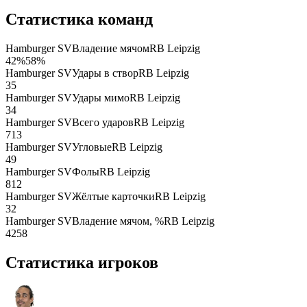
Статистика команд
Hamburger SV
Владение мячом
RB Leipzig
42
%
58
%
Hamburger SV
Удары в створ
RB Leipzig
3
5
Hamburger SV
Удары мимо
RB Leipzig
3
4
Hamburger SV
Всего ударов
RB Leipzig
7
13
Hamburger SV
Угловые
RB Leipzig
4
9
Hamburger SV
Фолы
RB Leipzig
8
12
Hamburger SV
Жёлтые карточки
RB Leipzig
3
2
Hamburger SV
Владение мячом, %
RB Leipzig
42
58
Статистика игроков