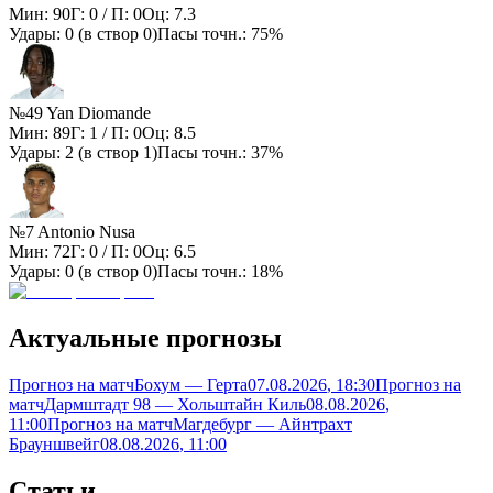
Мин:
90
Г:
0
/ П:
0
Оц:
7.3
Удары:
0
(в створ
0
)
Пасы точн.:
75%
№49 Yan Diomande
Мин:
89
Г:
1
/ П:
0
Оц:
8.5
Удары:
2
(в створ
1
)
Пасы точн.:
37%
№7 Antonio Nusa
Мин:
72
Г:
0
/ П:
0
Оц:
6.5
Удары:
0
(в створ
0
)
Пасы точн.:
18%
Актуальные прогнозы
Прогноз на матч
Бохум — Герта
07.08.2026
, 18:30
Прогноз на
матч
Дармштадт 98 — Хольштайн Киль
08.08.2026
,
11:00
Прогноз на матч
Магдебург — Айнтрахт
Брауншвейг
08.08.2026
, 11:00
Статьи