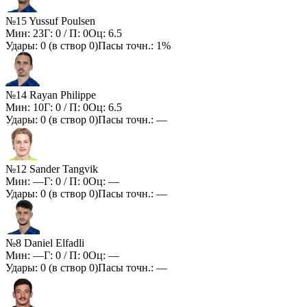
№15 Yussuf Poulsen
Мин:
23
Г:
0
/ П:
0
Оц:
6.5
Удары:
0
(в створ
0
)
Пасы точн.:
1%
№14 Rayan Philippe
Мин:
10
Г:
0
/ П:
0
Оц:
6.5
Удары:
0
(в створ
0
)
Пасы точн.:
—
№12 Sander Tangvik
Мин:
—
Г:
0
/ П:
0
Оц:
—
Удары:
0
(в створ
0
)
Пасы точн.:
—
№8 Daniel Elfadli
Мин:
—
Г:
0
/ П:
0
Оц:
—
Удары:
0
(в створ
0
)
Пасы точн.:
—