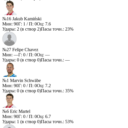
№16 Jakub Kamiński
Мин:
90
Г:
1
/ П:
0
Оц:
7.6
Удары:
2
(в створ
2
)
Пасы точн.:
23%
№27 Felipe Chavez
Мин:
—
Г:
0
/ П:
0
Оц:
—
Удары:
0
(в створ
0
)
Пасы точн.:
—
№1 Marvin Schwäbe
Мин:
90
Г:
0
/ П:
0
Оц:
7.2
Удары:
0
(в створ
0
)
Пасы точн.:
35%
№6 Eric Martel
Мин:
90
Г:
0
/ П:
0
Оц:
6.7
Удары:
1
(в створ
0
)
Пасы точн.:
53%