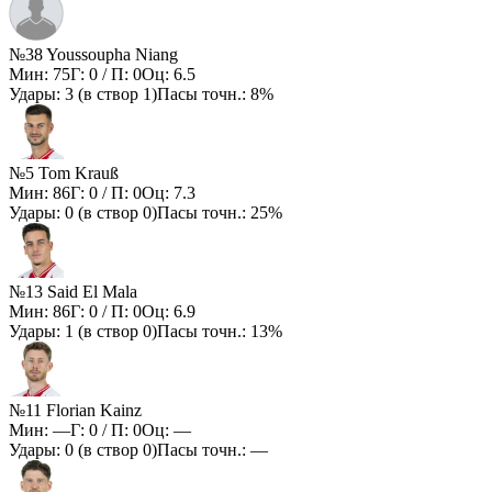
№38 Youssoupha Niang
Мин:
75
Г:
0
/ П:
0
Оц:
6.5
Удары:
3
(в створ
1
)
Пасы точн.:
8%
№5 Tom Krauß
Мин:
86
Г:
0
/ П:
0
Оц:
7.3
Удары:
0
(в створ
0
)
Пасы точн.:
25%
№13 Said El Mala
Мин:
86
Г:
0
/ П:
0
Оц:
6.9
Удары:
1
(в створ
0
)
Пасы точн.:
13%
№11 Florian Kainz
Мин:
—
Г:
0
/ П:
0
Оц:
—
Удары:
0
(в створ
0
)
Пасы точн.:
—