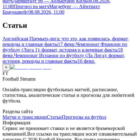
матч
Дармштадт 98 — Хольштайн Киль
08.08.2026
,
11:00
Прогноз на матч
Магдебург — Айнтрахт
Брауншвейг
08.08.2026
, 11:00
Статьи
Английская Премьер-лига: что это, как появилась, формат,
рекорды и главные факты
17 февр.
Чемпионат Франции по
футболу (Лига 1): формат, история и ключевые факты
18
февр.
Чемпионат Испании по футболу (Ла Лига): формат,
история, рекорды и главные факты
16 февр.
×
FT
Football Streams
Онлайн-трансляции футбольных матчей, расписание,
статистика, аналитические статьи и прогнозы для любителей
футбола.
Разделы сайта
Матчи и трансляции
Статьи
Прогнозы на футбол
Информация
Сервис не принимает ставки и не является букмекерской
компанией.
Все ссылки на трансляции носят ознакомительный
характер.
©
2026
Football Streams. Все права защищены.