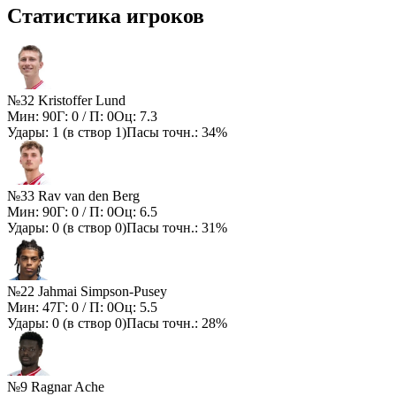
Статистика игроков
№32 Kristoffer Lund
Мин:
90
Г:
0
/ П:
0
Оц:
7.3
Удары:
1
(в створ
1
)
Пасы точн.:
34%
№33 Rav van den Berg
Мин:
90
Г:
0
/ П:
0
Оц:
6.5
Удары:
0
(в створ
0
)
Пасы точн.:
31%
№22 Jahmai Simpson-Pusey
Мин:
47
Г:
0
/ П:
0
Оц:
5.5
Удары:
0
(в створ
0
)
Пасы точн.:
28%
№9 Ragnar Ache