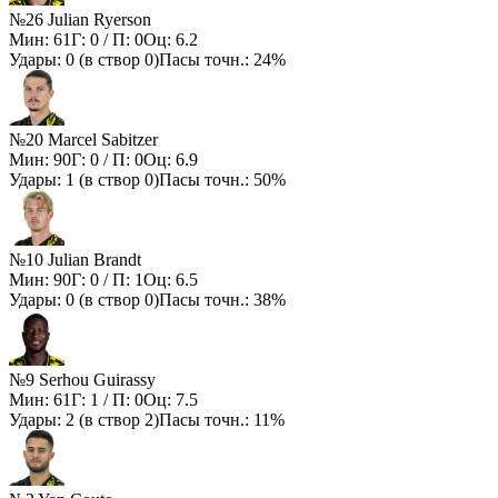
№26 Julian Ryerson
Мин:
61
Г:
0
/ П:
0
Оц:
6.2
Удары:
0
(в створ
0
)
Пасы точн.:
24%
№20 Marcel Sabitzer
Мин:
90
Г:
0
/ П:
0
Оц:
6.9
Удары:
1
(в створ
0
)
Пасы точн.:
50%
№10 Julian Brandt
Мин:
90
Г:
0
/ П:
1
Оц:
6.5
Удары:
0
(в створ
0
)
Пасы точн.:
38%
№9 Serhou Guirassy
Мин:
61
Г:
1
/ П:
0
Оц:
7.5
Удары:
2
(в створ
2
)
Пасы точн.:
11%