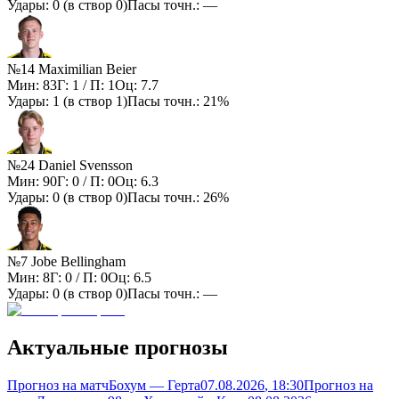
Удары:
0
(в створ
0
)
Пасы точн.:
—
№14 Maximilian Beier
Мин:
83
Г:
1
/ П:
1
Оц:
7.7
Удары:
1
(в створ
1
)
Пасы точн.:
21%
№24 Daniel Svensson
Мин:
90
Г:
0
/ П:
0
Оц:
6.3
Удары:
0
(в створ
0
)
Пасы точн.:
26%
№7 Jobe Bellingham
Мин:
8
Г:
0
/ П:
0
Оц:
6.5
Удары:
0
(в створ
0
)
Пасы точн.:
—
Актуальные прогнозы
Прогноз на матч
Бохум — Герта
07.08.2026
, 18:30
Прогноз на