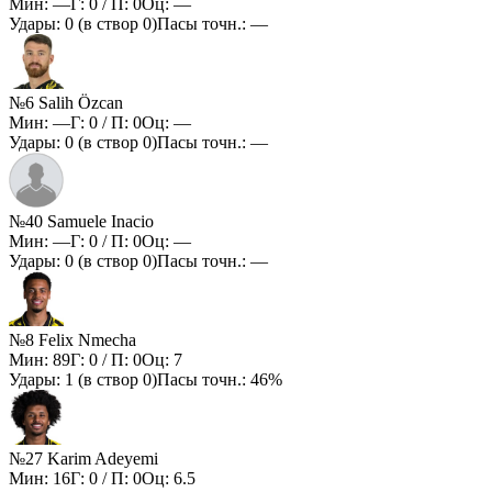
Мин:
—
Г:
0
/ П:
0
Оц:
—
Удары:
0
(в створ
0
)
Пасы точн.:
—
№6 Salih Özcan
Мин:
—
Г:
0
/ П:
0
Оц:
—
Удары:
0
(в створ
0
)
Пасы точн.:
—
№40 Samuele Inacio
Мин:
—
Г:
0
/ П:
0
Оц:
—
Удары:
0
(в створ
0
)
Пасы точн.:
—
№8 Felix Nmecha
Мин:
89
Г:
0
/ П:
0
Оц:
7
Удары:
1
(в створ
0
)
Пасы точн.:
46%
№27 Karim Adeyemi
Мин:
16
Г:
0
/ П:
0
Оц:
6.5