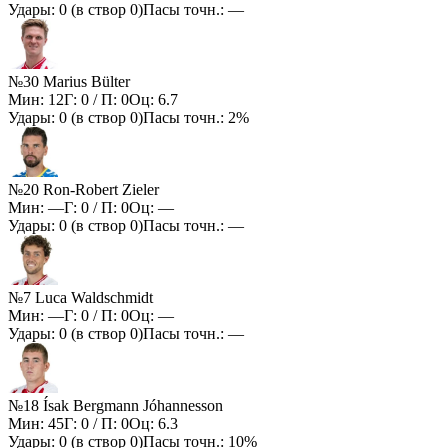
Удары:
0
(в створ
0
)
Пасы точн.:
—
№30 Marius Bülter
Мин:
12
Г:
0
/ П:
0
Оц:
6.7
Удары:
0
(в створ
0
)
Пасы точн.:
2%
№20 Ron-Robert Zieler
Мин:
—
Г:
0
/ П:
0
Оц:
—
Удары:
0
(в створ
0
)
Пасы точн.:
—
№7 Luca Waldschmidt
Мин:
—
Г:
0
/ П:
0
Оц:
—
Удары:
0
(в створ
0
)
Пасы точн.:
—
№18 Ísak Bergmann Jóhannesson
Мин:
45
Г:
0
/ П:
0
Оц:
6.3
Удары:
0
(в створ
0
)
Пасы точн.:
10%