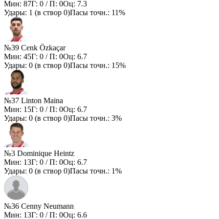
Мин:
87
Г:
0
/ П:
0
Оц:
7.3
Удары:
1
(в створ
0
)
Пасы точн.:
11%
№39 Cenk Özkaçar
Мин:
45
Г:
0
/ П:
0
Оц:
6.7
Удары:
0
(в створ
0
)
Пасы точн.:
15%
№37 Linton Maina
Мин:
15
Г:
0
/ П:
0
Оц:
6.7
Удары:
0
(в створ
0
)
Пасы точн.:
3%
№3 Dominique Heintz
Мин:
13
Г:
0
/ П:
0
Оц:
6.7
Удары:
0
(в створ
0
)
Пасы точн.:
1%
№36 Cenny Neumann
Мин:
13
Г:
0
/ П:
0
Оц:
6.6