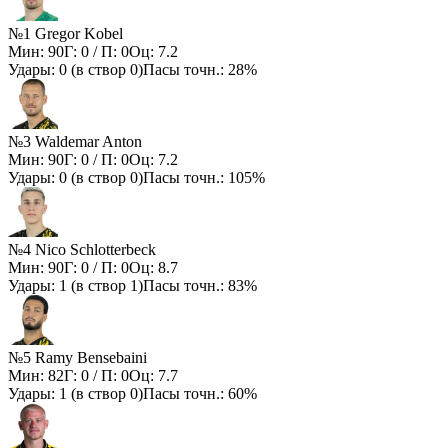
№1 Gregor Kobel
Мин:
90
Г:
0
/ П:
0
Оц:
7.2
Удары:
0
(в створ
0
)
Пасы точн.:
28%
№3 Waldemar Anton
Мин:
90
Г:
0
/ П:
0
Оц:
7.2
Удары:
0
(в створ
0
)
Пасы точн.:
105%
№4 Nico Schlotterbeck
Мин:
90
Г:
0
/ П:
0
Оц:
8.7
Удары:
1
(в створ
1
)
Пасы точн.:
83%
№5 Ramy Bensebaini
Мин:
82
Г:
0
/ П:
0
Оц:
7.7
Удары:
1
(в створ
0
)
Пасы точн.:
60%