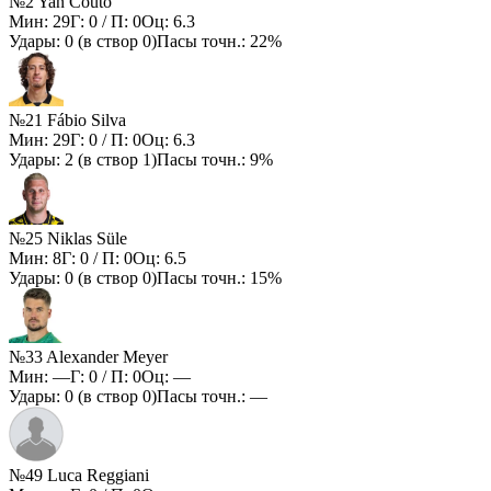
№2 Yan Couto
Мин:
29
Г:
0
/ П:
0
Оц:
6.3
Удары:
0
(в створ
0
)
Пасы точн.:
22%
№21 Fábio Silva
Мин:
29
Г:
0
/ П:
0
Оц:
6.3
Удары:
2
(в створ
1
)
Пасы точн.:
9%
№25 Niklas Süle
Мин:
8
Г:
0
/ П:
0
Оц:
6.5
Удары:
0
(в створ
0
)
Пасы точн.:
15%
№33 Alexander Meyer
Мин:
—
Г:
0
/ П:
0
Оц:
—
Удары:
0
(в створ
0
)
Пасы точн.:
—
№49 Luca Reggiani