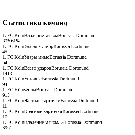
Статистика команд
1. FC Köln
Владение мячом
Borussia Dortmund
39
%
61
%
1. FC Köln
Удары в створ
Borussia Dortmund
4
5
1. FC Köln
Удары мимо
Borussia Dortmund
5
4
1. FC Köln
Всего ударов
Borussia Dortmund
14
13
1. FC Köln
Угловые
Borussia Dortmund
9
4
1. FC Köln
Фолы
Borussia Dortmund
9
13
1. FC Köln
Жёлтые карточки
Borussia Dortmund
1
1
1. FC Köln
Красные карточки
Borussia Dortmund
1
0
1. FC Köln
Владение мячом, %
Borussia Dortmund
39
61