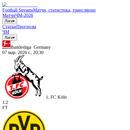
Football Streams
Матчи, статистика, трансляции
Матчи
ЧМ-2026
Лиги
▾
Статьи
Прогнозы
ЧМ
Лиги
▾
Bundesliga
·
Germany
07 мар. 2026 г., 20:30
1. FC Köln
1
:
2
FT