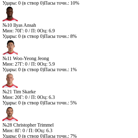
Удары:
0
(в створ
0
)
Пасы точн.:
10%
№10 Ilyas Ansah
Мин:
70
Г:
0
/ П:
0
Оц:
6.9
Удары:
0
(в створ
0
)
Пасы точн.:
8%
№11 Woo-Yeong Jeong
Мин:
27
Г:
0
/ П:
0
Оц:
5.9
Удары:
0
(в створ
0
)
Пасы точн.:
1%
№21 Tim Skarke
Мин:
20
Г:
0
/ П:
0
Оц:
6.3
Удары:
0
(в створ
0
)
Пасы точн.:
5%
№28 Christopher Trimmel
Мин:
8
Г:
0
/ П:
0
Оц:
6.3
Удары:
0
(в створ
0
)
Пасы точн.:
7%