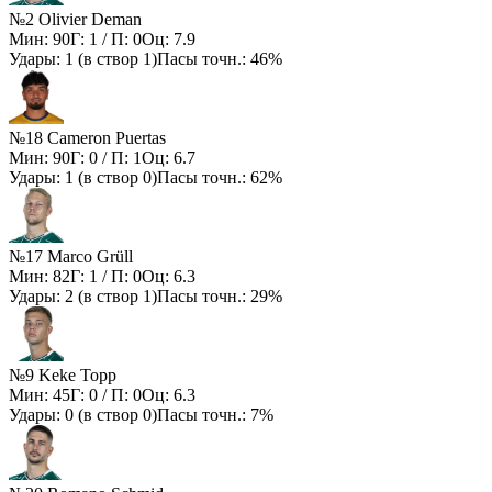
№2 Olivier Deman
Мин:
90
Г:
1
/ П:
0
Оц:
7.9
Удары:
1
(в створ
1
)
Пасы точн.:
46%
№18 Cameron Puertas
Мин:
90
Г:
0
/ П:
1
Оц:
6.7
Удары:
1
(в створ
0
)
Пасы точн.:
62%
№17 Marco Grüll
Мин:
82
Г:
1
/ П:
0
Оц:
6.3
Удары:
2
(в створ
1
)
Пасы точн.:
29%
№9 Keke Topp
Мин:
45
Г:
0
/ П:
0
Оц:
6.3
Удары:
0
(в створ
0
)
Пасы точн.:
7%