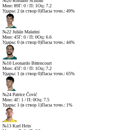
№20 Romano Schmid
Мин:
89
Г:
0
/ П:
1
Оц:
7.2
Удары:
2
(в створ
0
)
Пасы точн.:
49%
№22 Julián Malatini
Мин:
45
Г:
0
/ П:
0
Оц:
6.6
Удары:
0
(в створ
0
)
Пасы точн.:
44%
№10 Leonardo Bittencourt
Мин:
45
Г:
0
/ П:
1
Оц:
7.2
Удары:
1
(в створ
0
)
Пасы точн.:
65%
№24 Patrice Čović
Мин:
4
Г:
1
/ П:
0
Оц:
7.5
Удары:
1
(в створ
1
)
Пасы точн.:
1%
№13 Karl Hein