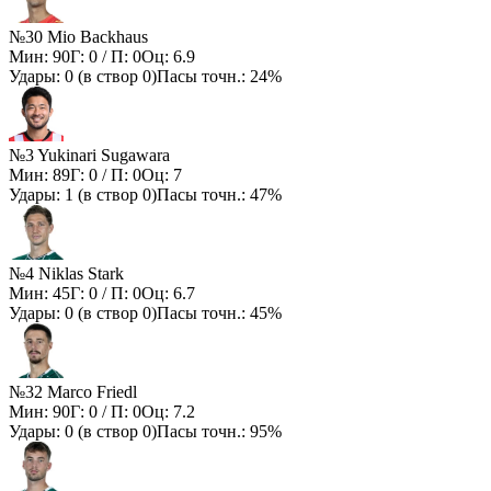
№30 Mio Backhaus
Мин:
90
Г:
0
/ П:
0
Оц:
6.9
Удары:
0
(в створ
0
)
Пасы точн.:
24%
№3 Yukinari Sugawara
Мин:
89
Г:
0
/ П:
0
Оц:
7
Удары:
1
(в створ
0
)
Пасы точн.:
47%
№4 Niklas Stark
Мин:
45
Г:
0
/ П:
0
Оц:
6.7
Удары:
0
(в створ
0
)
Пасы точн.:
45%
№32 Marco Friedl
Мин:
90
Г:
0
/ П:
0
Оц:
7.2
Удары:
0
(в створ
0
)
Пасы точн.:
95%