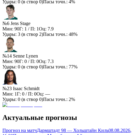
Удары:
0
(в створ
0
)
Пасы точн.:
4%
№6 Jens Stage
Мин:
90
Г:
1
/ П:
1
Оц:
7.9
Удары:
3
(в створ
2
)
Пасы точн.:
48%
№14 Senne Lynen
Мин:
90
Г:
0
/ П:
0
Оц:
7.3
Удары:
0
(в створ
0
)
Пасы точн.:
77%
№23 Isaac Schmidt
Мин:
1
Г:
0
/ П:
0
Оц:
—
Удары:
0
(в створ
0
)
Пасы точн.:
2%
Актуальные прогнозы
Прогноз на матч
Дармштадт 98 — Хольштайн Киль
08.08.2026
,