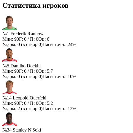
Статистика игроков
№1 Frederik Rønnow
Мин:
90
Г:
0
/ П:
0
Оц:
6
Удары:
0
(в створ
0
)
Пасы точн.:
24%
№5 Danilho Doekhi
Мин:
90
Г:
0
/ П:
0
Оц:
5.7
Удары:
0
(в створ
0
)
Пасы точн.:
10%
№14 Leopold Querfeld
Мин:
90
Г:
0
/ П:
0
Оц:
5.2
Удары:
2
(в створ
0
)
Пасы точн.:
12%
№34 Stanley N'Soki