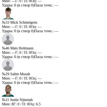
Мин:
—
Г:
0
/ П:
0
Оц:
—
Удары:
0
(в створ
0
)
Пасы точн.:
—
№33 Mick Schmetgens
Мин:
—
Г:
0
/ П:
0
Оц:
—
Удары:
0
(в створ
0
)
Пасы точн.:
—
№46 Mats Heitmann
Мин:
—
Г:
0
/ П:
0
Оц:
—
Удары:
0
(в створ
0
)
Пасы точн.:
—
№29 Salim Musah
Мин:
—
Г:
0
/ П:
0
Оц:
—
Удары:
0
(в створ
0
)
Пасы точн.:
—
№11 Justin Njinmah
Мин:
8
Г:
0
/ П:
0
Оц:
6.5