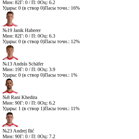
Мин:
82
Г:
0
/ П:
0
Оц:
6.2
Удары:
0
(в створ
0
)
Пасы точн.:
16%
№19 Janik Haberer
Мин:
82
Г:
0
/ П:
0
Оц:
6.3
Удары:
0
(в створ
0
)
Пасы точн.:
12%
№13 András Schäfer
Мин:
19
Г:
0
/ П:
0
Оц:
3.9
Удары:
0
(в створ
0
)
Пасы точн.:
1%
№8 Rani Khedira
Мин:
90
Г:
0
/ П:
0
Оц:
6.2
Удары:
1
(в створ
1
)
Пасы точн.:
11%
№23 Andrej Ilić
Мин:
90
Г:
0
/ П:
0
Оц:
7.2