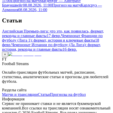
11:00
Прогноз на матч
Магдебург — Айнтрахт
Брауншвейг
08.08.2026
, 11:00
Прогноз на матч
Карлсруэ —
Арминия
08.08.2026
, 11:00
Статьи
Английская Премьер-лига: что это, как появилась, формат,
рекорды и главные факты
17 февр.
Чемпионат Франции по
футболу (Лига 1): формат, история и ключевые факты
18
февр.
Чемпионат Испании по футболу (Ла Лига): формат,
история, рекорды и главные факты
16 февр.
×
FT
Football Streams
Онлайн-трансляции футбольных матчей, расписание,
статистика, аналитические статьи и прогнозы для любителей
футбола.
Разделы сайта
Матчи и трансляции
Статьи
Прогнозы на футбол
Информация
Сервис не принимает ставки и не является букмекерской
компанией.
Все ссылки на трансляции носят ознакомительный
характер.
©
2026
Football Streams. Все права защищены.