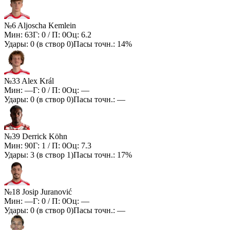
№6 Aljoscha Kemlein
Мин:
63
Г:
0
/ П:
0
Оц:
6.2
Удары:
0
(в створ
0
)
Пасы точн.:
14%
№33 Alex Král
Мин:
—
Г:
0
/ П:
0
Оц:
—
Удары:
0
(в створ
0
)
Пасы точн.:
—
№39 Derrick Köhn
Мин:
90
Г:
1
/ П:
0
Оц:
7.3
Удары:
3
(в створ
1
)
Пасы точн.:
17%
№18 Josip Juranović
Мин:
—
Г:
0
/ П:
0
Оц:
—
Удары:
0
(в створ
0
)
Пасы точн.:
—