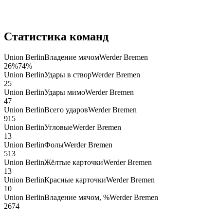
Статистика команд
Union Berlin
Владение мячом
Werder Bremen
26
%
74
%
Union Berlin
Удары в створ
Werder Bremen
2
5
Union Berlin
Удары мимо
Werder Bremen
4
7
Union Berlin
Всего ударов
Werder Bremen
9
15
Union Berlin
Угловые
Werder Bremen
1
3
Union Berlin
Фолы
Werder Bremen
5
13
Union Berlin
Жёлтые карточки
Werder Bremen
1
3
Union Berlin
Красные карточки
Werder Bremen
1
0
Union Berlin
Владение мячом, %
Werder Bremen
26
74