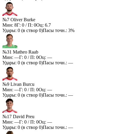
№7 Oliver Burke
Мин:
8
Г:
0
/ П:
0
Оц:
6.7
Удары:
0
(в створ
0
)
Пасы точн.:
3%
№31 Matheo Raab
Мин:
—
Г:
0
/ П:
0
Оц:
—
Удары:
0
(в створ
0
)
Пасы точн.:
—
№9 Livan Burcu
Мин:
—
Г:
0
/ П:
0
Оц:
—
Удары:
0
(в створ
0
)
Пасы точн.:
—
№17 David Preu
Мин:
—
Г:
0
/ П:
0
Оц:
—
Удары:
0
(в створ
0
)
Пасы точн.:
—