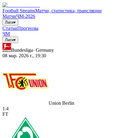
Football Streams
Матчи, статистика, трансляции
Матчи
ЧМ-2026
Лиги
▾
Статьи
Прогнозы
ЧМ
Лиги
▾
Bundesliga
·
Germany
08 мар. 2026 г., 19:30
Union Berlin
1
:
4
FT