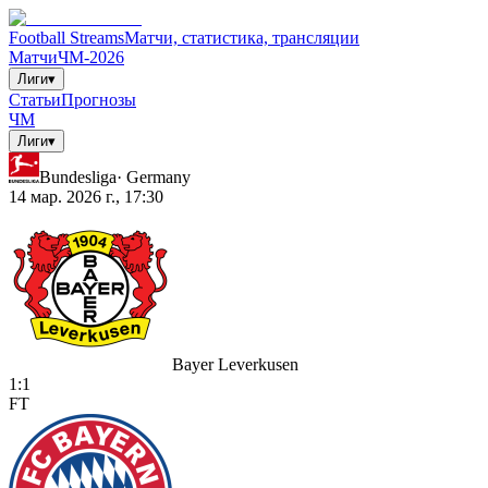
Football Streams
Матчи, статистика, трансляции
Матчи
ЧМ-2026
Лиги
▾
Статьи
Прогнозы
ЧМ
Лиги
▾
Bundesliga
·
Germany
14 мар. 2026 г., 17:30
Bayer Leverkusen
1
:
1
FT