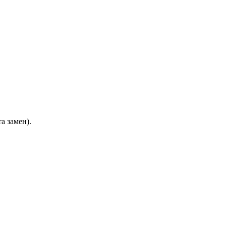
а замен).