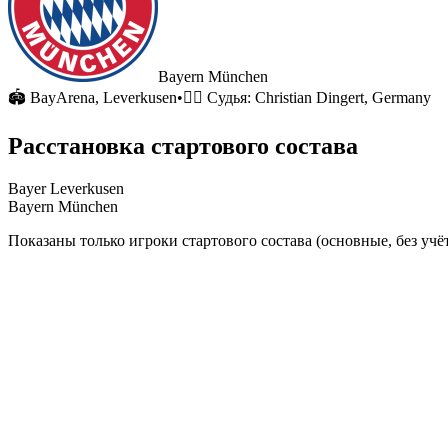
Bayern München
🏟
BayArena
, Leverkusen
•
🧑‍⚖️ Судья:
Christian Dingert, Germany
Расстановка стартового состава
Bayer Leverkusen
Bayern München
Показаны только игроки стартового состава (основные, без учёт