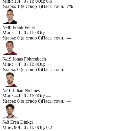
Мин:
13
Г:
0
/ П:
0
Оц:
6.6
Удары:
1
(в створ
1
)
Пасы точн.:
7%
№40 Frank Feller
Мин:
—
Г:
0
/ П:
0
Оц:
—
Удары:
0
(в створ
0
)
Пасы точн.:
—
№19 Jonas Föhrenbach
Мин:
—
Г:
0
/ П:
0
Оц:
—
Удары:
0
(в створ
0
)
Пасы точн.:
—
№16 Julian Niehues
Мин:
—
Г:
0
/ П:
0
Оц:
—
Удары:
0
(в створ
0
)
Пасы точн.:
—
№8 Eren Dinkçi
Мин:
90
Г:
0
/ П:
0
Оц:
6.2