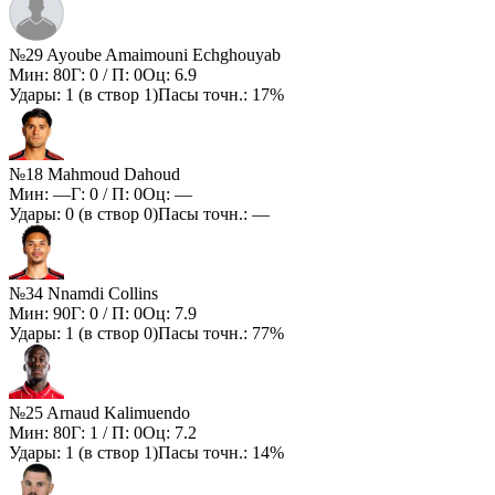
№29 Ayoube Amaimouni Echghouyab
Мин:
80
Г:
0
/ П:
0
Оц:
6.9
Удары:
1
(в створ
1
)
Пасы точн.:
17%
№18 Mahmoud Dahoud
Мин:
—
Г:
0
/ П:
0
Оц:
—
Удары:
0
(в створ
0
)
Пасы точн.:
—
№34 Nnamdi Collins
Мин:
90
Г:
0
/ П:
0
Оц:
7.9
Удары:
1
(в створ
0
)
Пасы точн.:
77%
№25 Arnaud Kalimuendo
Мин:
80
Г:
1
/ П:
0
Оц:
7.2
Удары:
1
(в створ
1
)
Пасы точн.:
14%