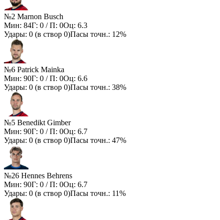
№2 Marnon Busch
Мин:
84
Г:
0
/ П:
0
Оц:
6.3
Удары:
0
(в створ
0
)
Пасы точн.:
12%
№6 Patrick Mainka
Мин:
90
Г:
0
/ П:
0
Оц:
6.6
Удары:
0
(в створ
0
)
Пасы точн.:
38%
№5 Benedikt Gimber
Мин:
90
Г:
0
/ П:
0
Оц:
6.7
Удары:
0
(в створ
0
)
Пасы точн.:
47%
№26 Hennes Behrens
Мин:
90
Г:
0
/ П:
0
Оц:
6.7
Удары:
0
(в створ
0
)
Пасы точн.:
11%