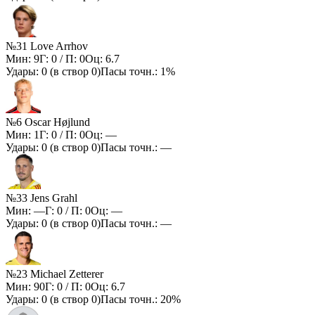
№31 Love Arrhov
Мин:
9
Г:
0
/ П:
0
Оц:
6.7
Удары:
0
(в створ
0
)
Пасы точн.:
1%
№6 Oscar Højlund
Мин:
1
Г:
0
/ П:
0
Оц:
—
Удары:
0
(в створ
0
)
Пасы точн.:
—
№33 Jens Grahl
Мин:
—
Г:
0
/ П:
0
Оц:
—
Удары:
0
(в створ
0
)
Пасы точн.:
—
№23 Michael Zetterer
Мин:
90
Г:
0
/ П:
0
Оц:
6.7
Удары:
0
(в створ
0
)
Пасы точн.:
20%