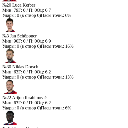
№20 Luca Kerber
Мин:
79
Г:
0
/ П:
0
Оц:
6.7
Удары:
0
(в створ
0
)
Пасы точн.:
6%
№3 Jan Schöppner
Мин:
90
Г:
0
/ П:
0
Оц:
6.9
Удары:
0
(в створ
0
)
Пасы точн.:
16%
№30 Niklas Dorsch
Мин:
63
Г:
0
/ П:
0
Оц:
6.2
Удары:
0
(в створ
0
)
Пасы точн.:
13%
№22 Arijon Ibrahimović
Мин:
63
Г:
0
/ П:
0
Оц:
6.2
Удары:
0
(в створ
0
)
Пасы точн.:
6%