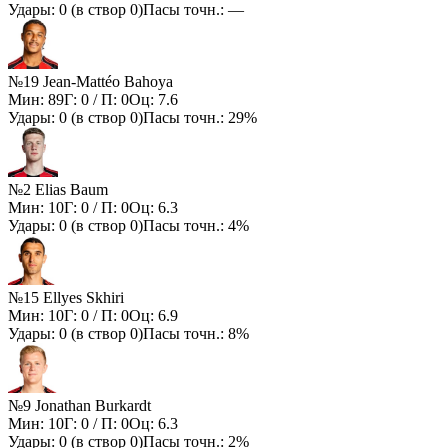
Удары:
0
(в створ
0
)
Пасы точн.:
—
№19 Jean-Mattéo Bahoya
Мин:
89
Г:
0
/ П:
0
Оц:
7.6
Удары:
0
(в створ
0
)
Пасы точн.:
29%
№2 Elias Baum
Мин:
10
Г:
0
/ П:
0
Оц:
6.3
Удары:
0
(в створ
0
)
Пасы точн.:
4%
№15 Ellyes Skhiri
Мин:
10
Г:
0
/ П:
0
Оц:
6.9
Удары:
0
(в створ
0
)
Пасы точн.:
8%
№9 Jonathan Burkardt
Мин:
10
Г:
0
/ П:
0
Оц:
6.3
Удары:
0
(в створ
0
)
Пасы точн.:
2%