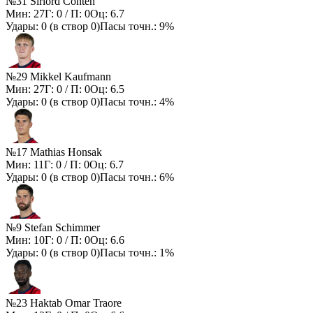
№31 Sirlord Conteh
Мин:
27
Г:
0
/ П:
0
Оц:
6.7
Удары:
0
(в створ
0
)
Пасы точн.:
9%
№29 Mikkel Kaufmann
Мин:
27
Г:
0
/ П:
0
Оц:
6.5
Удары:
0
(в створ
0
)
Пасы точн.:
4%
№17 Mathias Honsak
Мин:
11
Г:
0
/ П:
0
Оц:
6.7
Удары:
0
(в створ
0
)
Пасы точн.:
6%
№9 Stefan Schimmer
Мин:
10
Г:
0
/ П:
0
Оц:
6.6
Удары:
0
(в створ
0
)
Пасы точн.:
1%
№23 Haktab Omar Traore