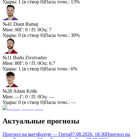
Удары:
1
(в створ
0
)
Пасы точн.:
13%
№41 Diant Ramaj
Мин:
90
Г:
0
/ П:
0
Оц:
7
Удары:
0
(в створ
0
)
Пасы точн.:
30%
№11 Budu Zivzivadze
Мин:
80
Г:
0
/ П:
0
Оц:
6.7
Удары:
1
(в створ
0
)
Пасы точн.:
6%
№28 Adam Kölle
Мин:
—
Г:
0
/ П:
0
Оц:
—
Удары:
0
(в створ
0
)
Пасы точн.:
—
Актуальные прогнозы
Прогноз на матч
Бохум — Герта
07.08.2026
, 18:30
Прогноз на