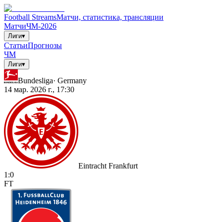
Football Streams
Матчи, статистика, трансляции
Матчи
ЧМ-2026
Лиги
▾
Статьи
Прогнозы
ЧМ
Лиги
▾
Bundesliga
·
Germany
14 мар. 2026 г., 17:30
Eintracht Frankfurt
1
:
0
FT