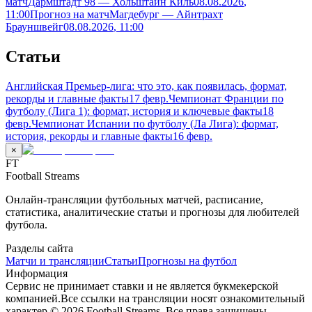
матч
Дармштадт 98 — Хольштайн Киль
08.08.2026
,
11:00
Прогноз на матч
Магдебург — Айнтрахт
Брауншвейг
08.08.2026
, 11:00
Статьи
Английская Премьер-лига: что это, как появилась, формат,
рекорды и главные факты
17 февр.
Чемпионат Франции по
футболу (Лига 1): формат, история и ключевые факты
18
февр.
Чемпионат Испании по футболу (Ла Лига): формат,
история, рекорды и главные факты
16 февр.
×
FT
Football Streams
Онлайн-трансляции футбольных матчей, расписание,
статистика, аналитические статьи и прогнозы для любителей
футбола.
Разделы сайта
Матчи и трансляции
Статьи
Прогнозы на футбол
Информация
Сервис не принимает ставки и не является букмекерской
компанией.
Все ссылки на трансляции носят ознакомительный
характер.
©
2026
Football Streams. Все права защищены.