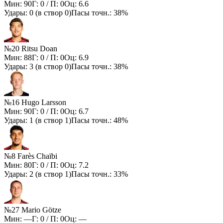
Мин:
90
Г:
0
/ П:
0
Оц:
6.6
Удары:
0
(в створ
0
)
Пасы точн.:
38%
№20 Ritsu Doan
Мин:
88
Г:
0
/ П:
0
Оц:
6.9
Удары:
3
(в створ
0
)
Пасы точн.:
38%
№16 Hugo Larsson
Мин:
90
Г:
0
/ П:
0
Оц:
6.7
Удары:
1
(в створ
1
)
Пасы точн.:
48%
№8 Farès Chaïbi
Мин:
80
Г:
0
/ П:
0
Оц:
7.2
Удары:
2
(в створ
1
)
Пасы точн.:
33%
№27 Mario Götze
Мин:
—
Г:
0
/ П:
0
Оц:
—