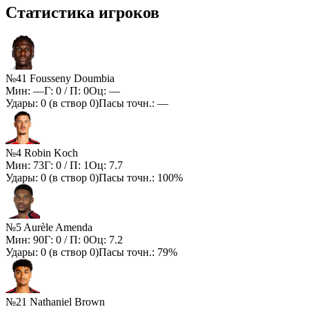
Статистика игроков
№41 Fousseny Doumbia
Мин:
—
Г:
0
/ П:
0
Оц:
—
Удары:
0
(в створ
0
)
Пасы точн.:
—
№4 Robin Koch
Мин:
73
Г:
0
/ П:
1
Оц:
7.7
Удары:
0
(в створ
0
)
Пасы точн.:
100%
№5 Aurèle Amenda
Мин:
90
Г:
0
/ П:
0
Оц:
7.2
Удары:
0
(в створ
0
)
Пасы точн.:
79%
№21 Nathaniel Brown