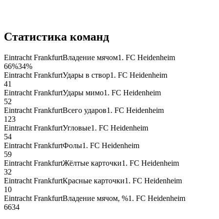
Статистика команд
Eintracht Frankfurt
Владение мячом
1. FC Heidenheim
66
%
34
%
Eintracht Frankfurt
Удары в створ
1. FC Heidenheim
4
1
Eintracht Frankfurt
Удары мимо
1. FC Heidenheim
5
2
Eintracht Frankfurt
Всего ударов
1. FC Heidenheim
12
3
Eintracht Frankfurt
Угловые
1. FC Heidenheim
5
4
Eintracht Frankfurt
Фолы
1. FC Heidenheim
5
9
Eintracht Frankfurt
Жёлтые карточки
1. FC Heidenheim
3
2
Eintracht Frankfurt
Красные карточки
1. FC Heidenheim
1
0
Eintracht Frankfurt
Владение мячом, %
1. FC Heidenheim
66
34