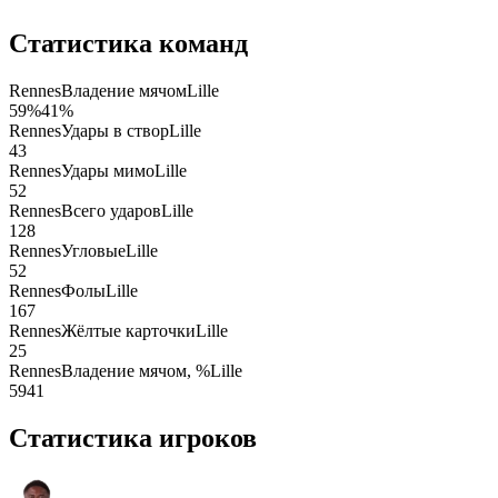
Статистика команд
Rennes
Владение мячом
Lille
59
%
41
%
Rennes
Удары в створ
Lille
4
3
Rennes
Удары мимо
Lille
5
2
Rennes
Всего ударов
Lille
12
8
Rennes
Угловые
Lille
5
2
Rennes
Фолы
Lille
16
7
Rennes
Жёлтые карточки
Lille
2
5
Rennes
Владение мячом, %
Lille
59
41
Статистика игроков