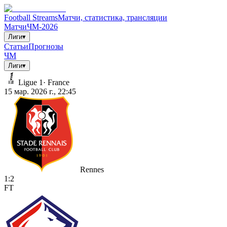
Football Streams
Матчи, статистика, трансляции
Матчи
ЧМ-2026
Лиги
▾
Статьи
Прогнозы
ЧМ
Лиги
▾
Ligue 1
·
France
15 мар. 2026 г., 22:45
Rennes
1
:
2
FT