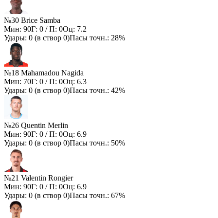
№30 Brice Samba
Мин:
90
Г:
0
/ П:
0
Оц:
7.2
Удары:
0
(в створ
0
)
Пасы точн.:
28%
№18 Mahamadou Nagida
Мин:
70
Г:
0
/ П:
0
Оц:
6.3
Удары:
0
(в створ
0
)
Пасы точн.:
42%
№26 Quentin Merlin
Мин:
90
Г:
0
/ П:
0
Оц:
6.9
Удары:
0
(в створ
0
)
Пасы точн.:
50%
№21 Valentin Rongier
Мин:
90
Г:
0
/ П:
0
Оц:
6.9
Удары:
0
(в створ
0
)
Пасы точн.:
67%