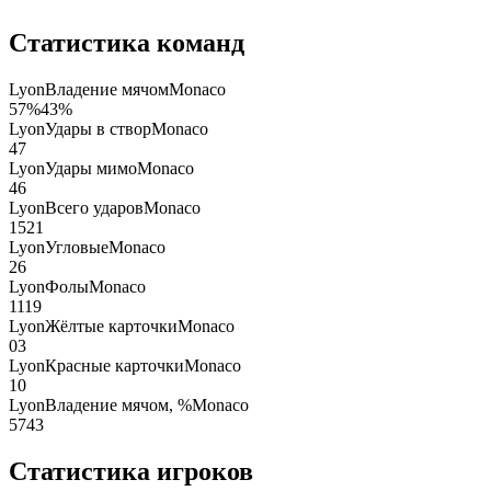
Статистика команд
Lyon
Владение мячом
Monaco
57
%
43
%
Lyon
Удары в створ
Monaco
4
7
Lyon
Удары мимо
Monaco
4
6
Lyon
Всего ударов
Monaco
15
21
Lyon
Угловые
Monaco
2
6
Lyon
Фолы
Monaco
11
19
Lyon
Жёлтые карточки
Monaco
0
3
Lyon
Красные карточки
Monaco
1
0
Lyon
Владение мячом, %
Monaco
57
43
Статистика игроков