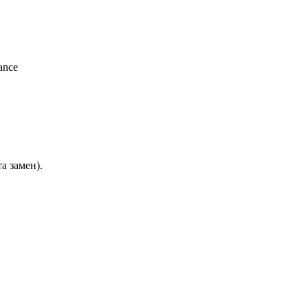
rance
а замен).