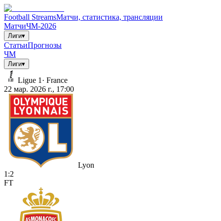
Football Streams
Матчи, статистика, трансляции
Матчи
ЧМ-2026
Лиги
▾
Статьи
Прогнозы
ЧМ
Лиги
▾
Ligue 1
·
France
22 мар. 2026 г., 17:00
Lyon
1
:
2
FT