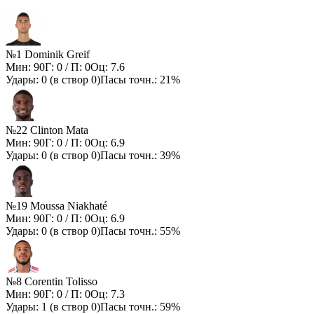
№1 Dominik Greif
Мин:
90
Г:
0
/ П:
0
Оц:
7.6
Удары:
0
(в створ
0
)
Пасы точн.:
21%
№22 Clinton Mata
Мин:
90
Г:
0
/ П:
0
Оц:
6.9
Удары:
0
(в створ
0
)
Пасы точн.:
39%
№19 Moussa Niakhaté
Мин:
90
Г:
0
/ П:
0
Оц:
6.9
Удары:
0
(в створ
0
)
Пасы точн.:
55%
№8 Corentin Tolisso
Мин:
90
Г:
0
/ П:
0
Оц:
7.3
Удары:
1
(в створ
0
)
Пасы точн.:
59%