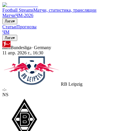
Football Streams
Матчи, статистика, трансляции
Матчи
ЧМ-2026
Лиги
▾
Статьи
Прогнозы
ЧМ
Лиги
▾
Bundesliga
·
Germany
11 апр. 2026 г., 16:30
RB Leipzig
-
:
-
NS