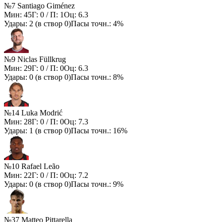
№7 Santiago Giménez
Мин:
45
Г:
0
/ П:
1
Оц:
6.3
Удары:
2
(в створ
0
)
Пасы точн.:
4%
№9 Niclas Füllkrug
Мин:
29
Г:
0
/ П:
0
Оц:
6.3
Удары:
0
(в створ
0
)
Пасы точн.:
8%
№14 Luka Modrić
Мин:
28
Г:
0
/ П:
0
Оц:
7.3
Удары:
1
(в створ
0
)
Пасы точн.:
16%
№10 Rafael Leão
Мин:
22
Г:
0
/ П:
0
Оц:
7.2
Удары:
0
(в створ
0
)
Пасы точн.:
9%
№37 Matteo Pittarella