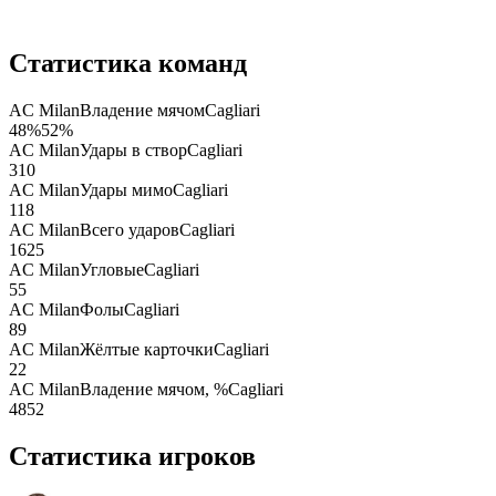
Статистика команд
AC Milan
Владение мячом
Cagliari
48
%
52
%
AC Milan
Удары в створ
Cagliari
3
10
AC Milan
Удары мимо
Cagliari
11
8
AC Milan
Всего ударов
Cagliari
16
25
AC Milan
Угловые
Cagliari
5
5
AC Milan
Фолы
Cagliari
8
9
AC Milan
Жёлтые карточки
Cagliari
2
2
AC Milan
Владение мячом, %
Cagliari
48
52
Статистика игроков