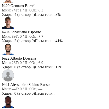
№29 Gennaro Borrelli
Мин:
74
Г:
1
/ П:
0
Оц:
8.3
Удары:
4
(в створ
4
)
Пасы точн.:
8%
№94 Sebastiano Esposito
Мин:
89
Г:
0
/ П:
0
Оц:
7.7
Удары:
2
(в створ
0
)
Пасы точн.:
41%
№22 Alberto Dossena
Мин:
28
Г:
0
/ П:
0
Оц:
6.9
Удары:
0
(в створ
0
)
Пасы точн.:
11%
№41 Alessandro Sabino Russo
Мин:
—
Г:
0
/ П:
0
Оц:
—
Удары:
0
(в створ
0
)
Пасы точн.:
—