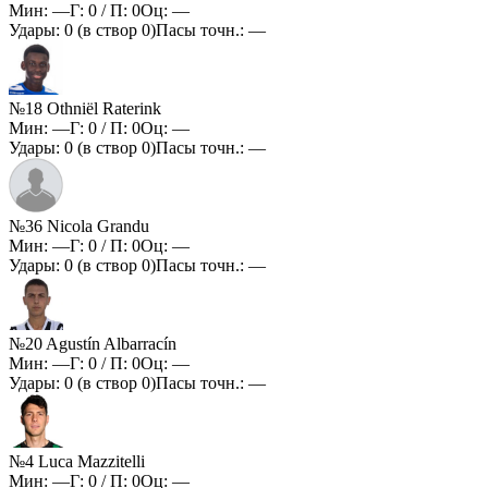
Мин:
—
Г:
0
/ П:
0
Оц:
—
Удары:
0
(в створ
0
)
Пасы точн.:
—
№18 Othniël Raterink
Мин:
—
Г:
0
/ П:
0
Оц:
—
Удары:
0
(в створ
0
)
Пасы точн.:
—
№36 Nicola Grandu
Мин:
—
Г:
0
/ П:
0
Оц:
—
Удары:
0
(в створ
0
)
Пасы точн.:
—
№20 Agustín Albarracín
Мин:
—
Г:
0
/ П:
0
Оц:
—
Удары:
0
(в створ
0
)
Пасы точн.:
—
№4 Luca Mazzitelli
Мин:
—
Г:
0
/ П:
0
Оц:
—