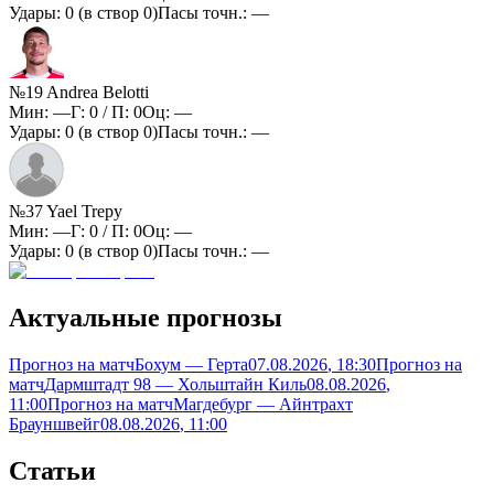
Удары:
0
(в створ
0
)
Пасы точн.:
—
№19 Andrea Belotti
Мин:
—
Г:
0
/ П:
0
Оц:
—
Удары:
0
(в створ
0
)
Пасы точн.:
—
№37 Yael Trepy
Мин:
—
Г:
0
/ П:
0
Оц:
—
Удары:
0
(в створ
0
)
Пасы точн.:
—
Актуальные прогнозы
Прогноз на матч
Бохум — Герта
07.08.2026
, 18:30
Прогноз на
матч
Дармштадт 98 — Хольштайн Киль
08.08.2026
,
11:00
Прогноз на матч
Магдебург — Айнтрахт
Брауншвейг
08.08.2026
, 11:00
Статьи