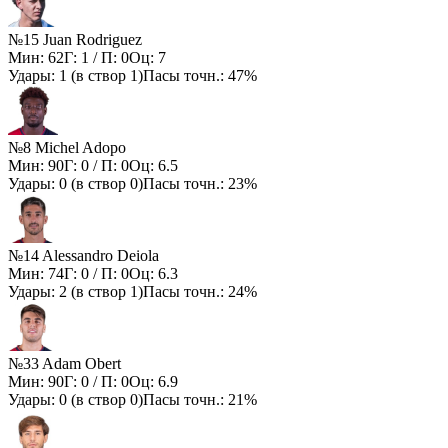
№15 Juan Rodriguez
Мин:
62
Г:
1
/ П:
0
Оц:
7
Удары:
1
(в створ
1
)
Пасы точн.:
47%
№8 Michel Adopo
Мин:
90
Г:
0
/ П:
0
Оц:
6.5
Удары:
0
(в створ
0
)
Пасы точн.:
23%
№14 Alessandro Deiola
Мин:
74
Г:
0
/ П:
0
Оц:
6.3
Удары:
2
(в створ
1
)
Пасы точн.:
24%
№33 Adam Obert
Мин:
90
Г:
0
/ П:
0
Оц:
6.9
Удары:
0
(в створ
0
)
Пасы точн.:
21%