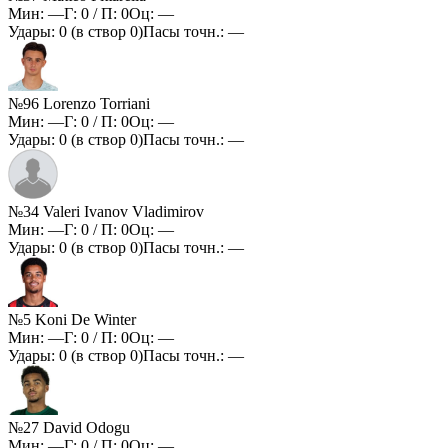
Мин:
—
Г:
0
/ П:
0
Оц:
—
Удары:
0
(в створ
0
)
Пасы точн.:
—
№96 Lorenzo Torriani
Мин:
—
Г:
0
/ П:
0
Оц:
—
Удары:
0
(в створ
0
)
Пасы точн.:
—
№34 Valeri Ivanov Vladimirov
Мин:
—
Г:
0
/ П:
0
Оц:
—
Удары:
0
(в створ
0
)
Пасы точн.:
—
№5 Koni De Winter
Мин:
—
Г:
0
/ П:
0
Оц:
—
Удары:
0
(в створ
0
)
Пасы точн.:
—
№27 David Odogu
Мин:
—
Г:
0
/ П:
0
Оц:
—