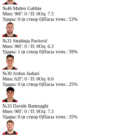
№46 Matteo Gabbia
Мин:
90
Г:
0
/ П:
0
Оц:
7.5
Удары:
0
(в створ
0
)
Пасы точн.:
53%
№31 Strahinja Pavlović
Мин:
90
Г:
0
/ П:
0
Оц:
6.3
Удары:
1
(в створ
0
)
Пасы точн.:
59%
№30 Ardon Jashari
Мин:
62
Г:
0
/ П:
0
Оц:
6.6
Удары:
0
(в створ
0
)
Пасы точн.:
25%
№33 Davide Bartesaghi
Мин:
90
Г:
0
/ П:
0
Оц:
7.3
Удары:
0
(в створ
0
)
Пасы точн.:
35%