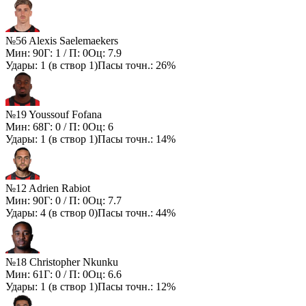
№56 Alexis Saelemaekers
Мин:
90
Г:
1
/ П:
0
Оц:
7.9
Удары:
1
(в створ
1
)
Пасы точн.:
26%
№19 Youssouf Fofana
Мин:
68
Г:
0
/ П:
0
Оц:
6
Удары:
1
(в створ
1
)
Пасы точн.:
14%
№12 Adrien Rabiot
Мин:
90
Г:
0
/ П:
0
Оц:
7.7
Удары:
4
(в створ
0
)
Пасы точн.:
44%
№18 Christopher Nkunku
Мин:
61
Г:
0
/ П:
0
Оц:
6.6
Удары:
1
(в створ
1
)
Пасы точн.:
12%