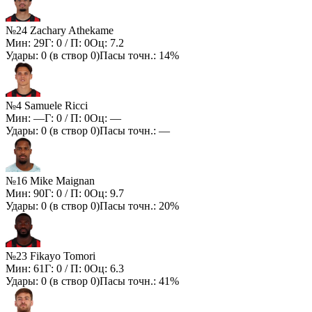
№24 Zachary Athekame
Мин:
29
Г:
0
/ П:
0
Оц:
7.2
Удары:
0
(в створ
0
)
Пасы точн.:
14%
№4 Samuele Ricci
Мин:
—
Г:
0
/ П:
0
Оц:
—
Удары:
0
(в створ
0
)
Пасы точн.:
—
№16 Mike Maignan
Мин:
90
Г:
0
/ П:
0
Оц:
9.7
Удары:
0
(в створ
0
)
Пасы точн.:
20%
№23 Fikayo Tomori
Мин:
61
Г:
0
/ П:
0
Оц:
6.3
Удары:
0
(в створ
0
)
Пасы точн.:
41%