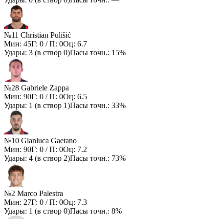
№11 Christian Pulišić
Мин:
45
Г:
0
/ П:
0
Оц:
6.7
Удары:
3
(в створ
0
)
Пасы точн.:
15%
№28 Gabriele Zappa
Мин:
90
Г:
0
/ П:
0
Оц:
6.5
Удары:
1
(в створ
1
)
Пасы точн.:
33%
№10 Gianluca Gaetano
Мин:
90
Г:
0
/ П:
0
Оц:
7.2
Удары:
4
(в створ
2
)
Пасы точн.:
73%
№2 Marco Palestra
Мин:
27
Г:
0
/ П:
0
Оц:
7.3
Удары:
1
(в створ
0
)
Пасы точн.:
8%