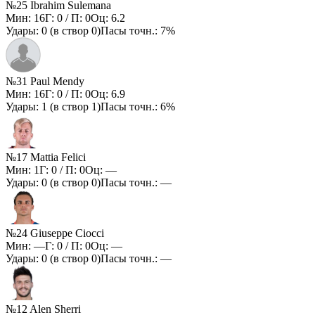
№25 Ibrahim Sulemana
Мин:
16
Г:
0
/ П:
0
Оц:
6.2
Удары:
0
(в створ
0
)
Пасы точн.:
7%
№31 Paul Mendy
Мин:
16
Г:
0
/ П:
0
Оц:
6.9
Удары:
1
(в створ
1
)
Пасы точн.:
6%
№17 Mattia Felici
Мин:
1
Г:
0
/ П:
0
Оц:
—
Удары:
0
(в створ
0
)
Пасы точн.:
—
№24 Giuseppe Ciocci
Мин:
—
Г:
0
/ П:
0
Оц:
—
Удары:
0
(в створ
0
)
Пасы точн.:
—
№12 Alen Sherri