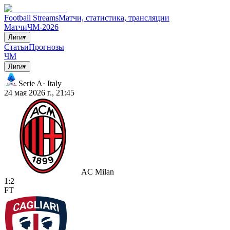
Football Streams
Матчи, статистика, трансляции
Матчи
ЧМ-2026
Лиги
▾
Статьи
Прогнозы
ЧМ
Лиги
▾
Serie A
·
Italy
24 мая 2026 г., 21:45
AC Milan
1
:
2
FT