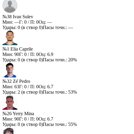
№38 Ivan Sulev
Мин:
—
Г:
0
/ П:
0
Оц:
—
Удары:
0
(в створ
0
)
Пасы точн.:
—
№1 Elia Caprile
Мин:
90
Г:
0
/ П:
0
Оц:
6.9
Удары:
0
(в створ
0
)
Пасы точн.:
20%
№32 Zé Pedro
Мин:
63
Г:
0
/ П:
0
Оц:
6.7
Удары:
2
(в створ
0
)
Пасы точн.:
53%
№26 Yerry Mina
Мин:
90
Г:
0
/ П:
0
Оц:
6.7
Удары:
0
(в створ
0
)
Пасы точн.:
55%