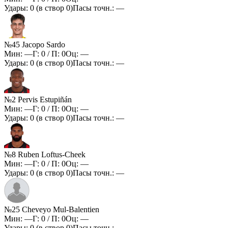
Удары:
0
(в створ
0
)
Пасы точн.:
—
№45 Jacopo Sardo
Мин:
—
Г:
0
/ П:
0
Оц:
—
Удары:
0
(в створ
0
)
Пасы точн.:
—
№2 Pervis Estupiñán
Мин:
—
Г:
0
/ П:
0
Оц:
—
Удары:
0
(в створ
0
)
Пасы точн.:
—
№8 Ruben Loftus-Cheek
Мин:
—
Г:
0
/ П:
0
Оц:
—
Удары:
0
(в створ
0
)
Пасы точн.:
—
№25 Cheveyo Mul-Balentien
Мин:
—
Г:
0
/ П:
0
Оц:
—
Удары:
0
(в створ
0
)
Пасы точн.:
—