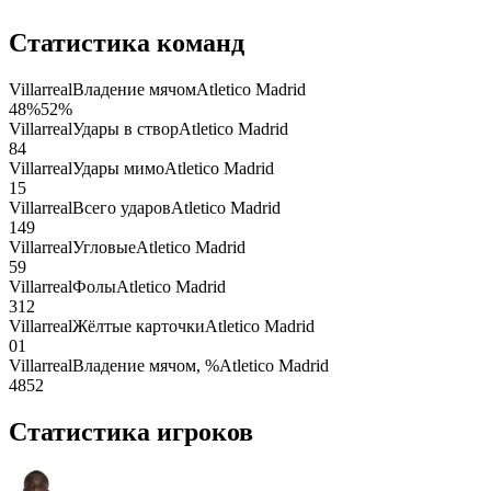
Статистика команд
Villarreal
Владение мячом
Atletico Madrid
48
%
52
%
Villarreal
Удары в створ
Atletico Madrid
8
4
Villarreal
Удары мимо
Atletico Madrid
1
5
Villarreal
Всего ударов
Atletico Madrid
14
9
Villarreal
Угловые
Atletico Madrid
5
9
Villarreal
Фолы
Atletico Madrid
3
12
Villarreal
Жёлтые карточки
Atletico Madrid
0
1
Villarreal
Владение мячом, %
Atletico Madrid
48
52
Статистика игроков