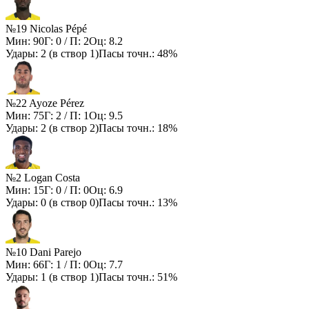
№19 Nicolas Pépé
Мин:
90
Г:
0
/ П:
2
Оц:
8.2
Удары:
2
(в створ
1
)
Пасы точн.:
48%
№22 Ayoze Pérez
Мин:
75
Г:
2
/ П:
1
Оц:
9.5
Удары:
2
(в створ
2
)
Пасы точн.:
18%
№2 Logan Costa
Мин:
15
Г:
0
/ П:
0
Оц:
6.9
Удары:
0
(в створ
0
)
Пасы точн.:
13%
№10 Dani Parejo
Мин:
66
Г:
1
/ П:
0
Оц:
7.7
Удары:
1
(в створ
1
)
Пасы точн.:
51%