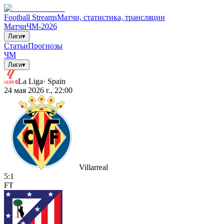
Football Streams
Матчи, статистика, трансляции
Матчи
ЧМ-2026
Лиги
▾
Статьи
Прогнозы
ЧМ
Лиги
▾
La Liga
·
Spain
24 мая 2026 г., 22:00
Villarreal
5
:
1
FT