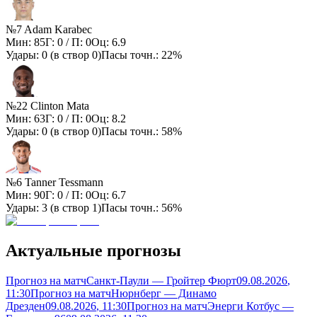
№7 Adam Karabec
Мин:
85
Г:
0
/ П:
0
Оц:
6.9
Удары:
0
(в створ
0
)
Пасы точн.:
22%
№22 Clinton Mata
Мин:
63
Г:
0
/ П:
0
Оц:
8.2
Удары:
0
(в створ
0
)
Пасы точн.:
58%
№6 Tanner Tessmann
Мин:
90
Г:
0
/ П:
0
Оц:
6.7
Удары:
3
(в створ
1
)
Пасы точн.:
56%
Актуальные прогнозы
Прогноз на матч
Санкт-Паули — Гройтер Фюрт
09.08.2026
,
11:30
Прогноз на матч
Нюрнберг — Динамо
Дрезден
09.08.2026
, 11:30
Прогноз на матч
Энерги Котбус —