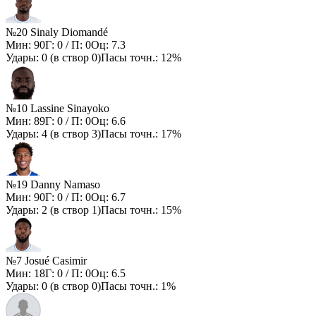
№20 Sinaly Diomandé
Мин:
90
Г:
0
/ П:
0
Оц:
7.3
Удары:
0
(в створ
0
)
Пасы точн.:
12%
№10 Lassine Sinayoko
Мин:
89
Г:
0
/ П:
0
Оц:
6.6
Удары:
4
(в створ
3
)
Пасы точн.:
17%
№19 Danny Namaso
Мин:
90
Г:
0
/ П:
0
Оц:
6.7
Удары:
2
(в створ
1
)
Пасы точн.:
15%
№7 Josué Casimir
Мин:
18
Г:
0
/ П:
0
Оц:
6.5
Удары:
0
(в створ
0
)
Пасы точн.:
1%