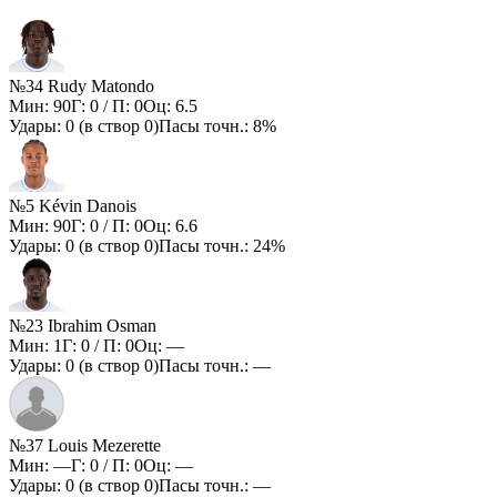
№34 Rudy Matondo
Мин:
90
Г:
0
/ П:
0
Оц:
6.5
Удары:
0
(в створ
0
)
Пасы точн.:
8%
№5 Kévin Danois
Мин:
90
Г:
0
/ П:
0
Оц:
6.6
Удары:
0
(в створ
0
)
Пасы точн.:
24%
№23 Ibrahim Osman
Мин:
1
Г:
0
/ П:
0
Оц:
—
Удары:
0
(в створ
0
)
Пасы точн.:
—
№37 Louis Mezerette
Мин:
—
Г:
0
/ П:
0
Оц:
—
Удары:
0
(в створ
0
)
Пасы точн.:
—