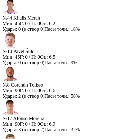
№44 Khalis Merah
Мин:
45
Г:
0
/ П:
0
Оц:
6.2
Удары:
0
(в створ
0
)
Пасы точн.:
18%
№10 Pavel Šulc
Мин:
45
Г:
0
/ П:
0
Оц:
6.5
Удары:
0
(в створ
0
)
Пасы точн.:
9%
№8 Corentin Tolisso
Мин:
90
Г:
0
/ П:
0
Оц:
6.6
Удары:
2
(в створ
0
)
Пасы точн.:
58%
№17 Afonso Moreira
Мин:
90
Г:
0
/ П:
0
Оц:
6.9
Удары:
3
(в створ
2
)
Пасы точн.:
32%