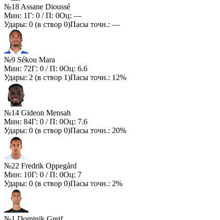
№18 Assane Dioussé
Мин:
1
Г:
0
/ П:
0
Оц:
—
Удары:
0
(в створ
0
)
Пасы точн.:
—
№9 Sékou Mara
Мин:
72
Г:
0
/ П:
0
Оц:
6.6
Удары:
2
(в створ
1
)
Пасы точн.:
12%
№14 Gideon Mensah
Мин:
84
Г:
0
/ П:
0
Оц:
7.6
Удары:
0
(в створ
0
)
Пасы точн.:
20%
№22 Fredrik Oppegård
Мин:
10
Г:
0
/ П:
0
Оц:
7
Удары:
0
(в створ
0
)
Пасы точн.:
2%
№1 Dominik Greif