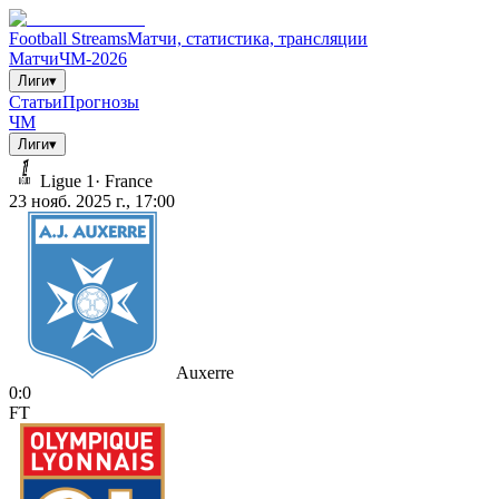
Football Streams
Матчи, статистика, трансляции
Матчи
ЧМ-2026
Лиги
▾
Статьи
Прогнозы
ЧМ
Лиги
▾
Ligue 1
·
France
23 нояб. 2025 г., 17:00
Auxerre
0
:
0
FT