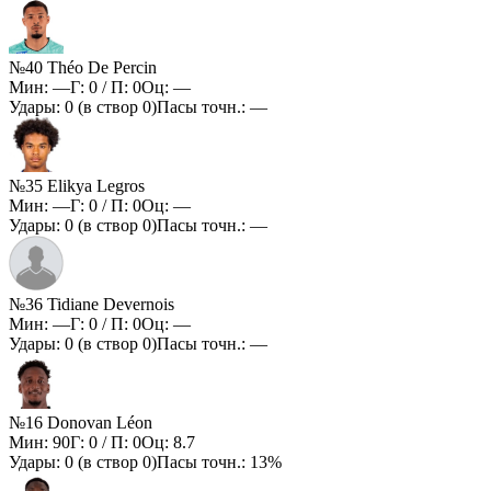
№40 Théo De Percin
Мин:
—
Г:
0
/ П:
0
Оц:
—
Удары:
0
(в створ
0
)
Пасы точн.:
—
№35 Elikya Legros
Мин:
—
Г:
0
/ П:
0
Оц:
—
Удары:
0
(в створ
0
)
Пасы точн.:
—
№36 Tidiane Devernois
Мин:
—
Г:
0
/ П:
0
Оц:
—
Удары:
0
(в створ
0
)
Пасы точн.:
—
№16 Donovan Léon
Мин:
90
Г:
0
/ П:
0
Оц:
8.7
Удары:
0
(в створ
0
)
Пасы точн.:
13%