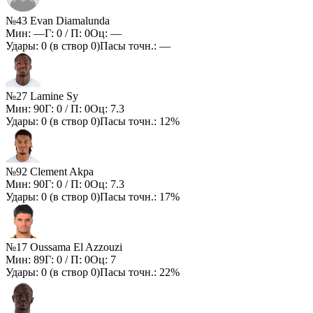
№43 Evan Diamalunda
Мин:
—
Г:
0
/ П:
0
Оц:
—
Удары:
0
(в створ
0
)
Пасы точн.:
—
№27 Lamine Sy
Мин:
90
Г:
0
/ П:
0
Оц:
7.3
Удары:
0
(в створ
0
)
Пасы точн.:
12%
№92 Clement Akpa
Мин:
90
Г:
0
/ П:
0
Оц:
7.3
Удары:
0
(в створ
0
)
Пасы точн.:
17%
№17 Oussama El Azzouzi
Мин:
89
Г:
0
/ П:
0
Оц:
7
Удары:
0
(в створ
0
)
Пасы точн.:
22%