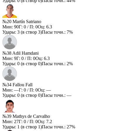
Удары:
0
(в створ
0
)
Пасы точн.:
44%
№20 Martín Satriano
Мин:
90
Г:
0
/ П:
0
Оц:
6.3
Удары:
3
(в створ
3
)
Пасы точн.:
7%
№38 Adil Hamdani
Мин:
9
Г:
0
/ П:
0
Оц:
6.3
Удары:
0
(в створ
0
)
Пасы точн.:
2%
№34 Fallou Fall
Мин:
—
Г:
0
/ П:
0
Оц:
—
Удары:
0
(в створ
0
)
Пасы точн.:
—
№39 Mathys de Carvalho
Мин:
27
Г:
0
/ П:
0
Оц:
7.2
Удары:
1
(в створ
1
)
Пасы точн.:
27%