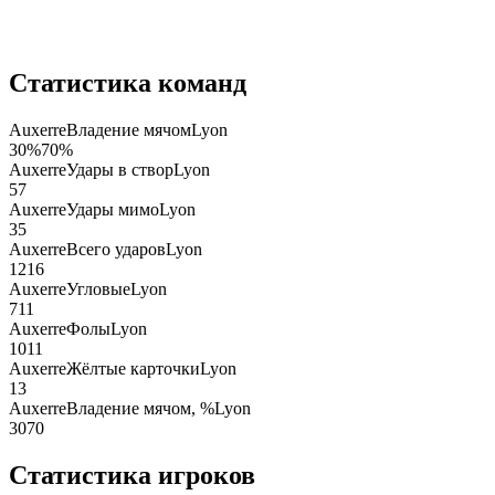
Статистика команд
Auxerre
Владение мячом
Lyon
30
%
70
%
Auxerre
Удары в створ
Lyon
5
7
Auxerre
Удары мимо
Lyon
3
5
Auxerre
Всего ударов
Lyon
12
16
Auxerre
Угловые
Lyon
7
11
Auxerre
Фолы
Lyon
10
11
Auxerre
Жёлтые карточки
Lyon
1
3
Auxerre
Владение мячом, %
Lyon
30
70
Статистика игроков