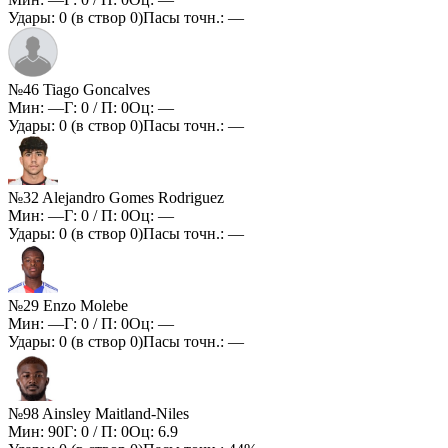
Удары:
0
(в створ
0
)
Пасы точн.:
—
№46 Tiago Goncalves
Мин:
—
Г:
0
/ П:
0
Оц:
—
Удары:
0
(в створ
0
)
Пасы точн.:
—
№32 Alejandro Gomes Rodriguez
Мин:
—
Г:
0
/ П:
0
Оц:
—
Удары:
0
(в створ
0
)
Пасы точн.:
—
№29 Enzo Molebe
Мин:
—
Г:
0
/ П:
0
Оц:
—
Удары:
0
(в створ
0
)
Пасы точн.:
—
№98 Ainsley Maitland-Niles
Мин:
90
Г:
0
/ П:
0
Оц:
6.9