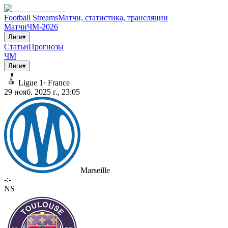
Football Streams
Матчи, статистика, трансляции
Матчи
ЧМ-2026
Лиги
▾
Статьи
Прогнозы
ЧМ
Лиги
▾
Ligue 1
·
France
29 нояб. 2025 г., 23:05
Marseille
-
:
-
NS