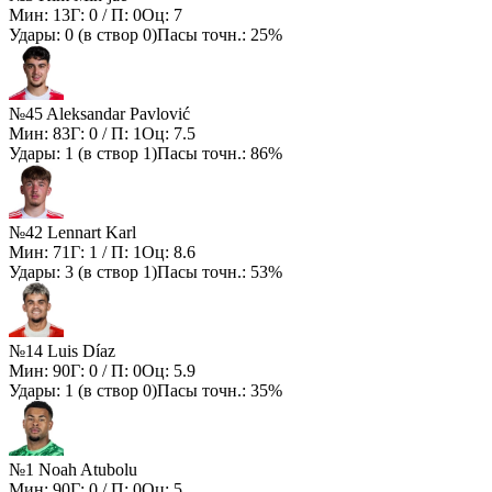
Мин:
13
Г:
0
/ П:
0
Оц:
7
Удары:
0
(в створ
0
)
Пасы точн.:
25%
№45 Aleksandar Pavlović
Мин:
83
Г:
0
/ П:
1
Оц:
7.5
Удары:
1
(в створ
1
)
Пасы точн.:
86%
№42 Lennart Karl
Мин:
71
Г:
1
/ П:
1
Оц:
8.6
Удары:
3
(в створ
1
)
Пасы точн.:
53%
№14 Luis Díaz
Мин:
90
Г:
0
/ П:
0
Оц:
5.9
Удары:
1
(в створ
0
)
Пасы точн.:
35%
№1 Noah Atubolu
Мин:
90
Г:
0
/ П:
0
Оц:
5