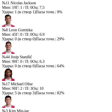
№11 Nicolas Jackson
Мин:
19
Г:
1
/ П:
0
Оц:
7.5
Удары:
1
(в створ
1
)
Пасы точн.:
9%
№8 Leon Goretzka
Мин:
45
Г:
0
/ П:
0
Оц:
6.9
Удары:
0
(в створ
0
)
Пасы точн.:
29%
№44 Josip Stanišić
Мин:
90
Г:
0
/ П:
0
Оц:
6.3
Удары:
0
(в створ
0
)
Пасы точн.:
64%
№17 Michael Olise
Мин:
90
Г:
2
/ П:
3
Оц:
10
Удары:
5
(в створ
3
)
Пасы точн.:
82%
№3 Kim Min-jae