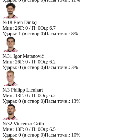
№18 Eren Dinkçi
Мин:
26
Г:
0
/ П:
0
Оц:
6.7
Удары:
1
(в створ
0
)
Пасы точн.:
8%
№31 Igor Matanović
Мин:
26
Г:
0
/ П:
0
Оц:
6.2
Удары:
0
(в створ
0
)
Пасы точн.:
3%
№3 Philipp Lienhart
Мин:
13
Г:
0
/ П:
0
Оц:
6.2
Удары:
0
(в створ
0
)
Пасы точн.:
13%
№32 Vincenzo Grifo
Мин:
13
Г:
0
/ П:
0
Оц:
6.5
Удары:
0
(в створ
0
)
Пасы точн.:
10%