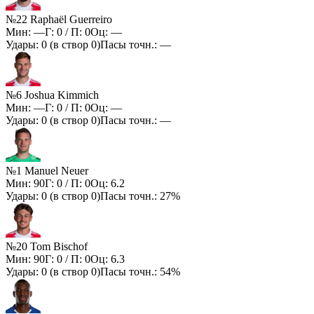
№22 Raphaël Guerreiro
Мин:
—
Г:
0
/ П:
0
Оц:
—
Удары:
0
(в створ
0
)
Пасы точн.:
—
№6 Joshua Kimmich
Мин:
—
Г:
0
/ П:
0
Оц:
—
Удары:
0
(в створ
0
)
Пасы точн.:
—
№1 Manuel Neuer
Мин:
90
Г:
0
/ П:
0
Оц:
6.2
Удары:
0
(в створ
0
)
Пасы точн.:
27%
№20 Tom Bischof
Мин:
90
Г:
0
/ П:
0
Оц:
6.3
Удары:
0
(в створ
0
)
Пасы точн.:
54%