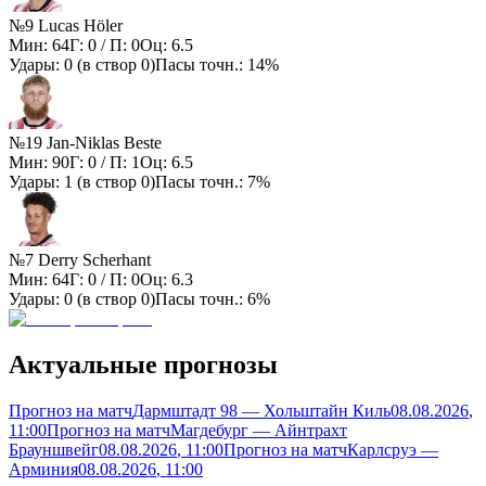
№9 Lucas Höler
Мин:
64
Г:
0
/ П:
0
Оц:
6.5
Удары:
0
(в створ
0
)
Пасы точн.:
14%
№19 Jan-Niklas Beste
Мин:
90
Г:
0
/ П:
1
Оц:
6.5
Удары:
1
(в створ
0
)
Пасы точн.:
7%
№7 Derry Scherhant
Мин:
64
Г:
0
/ П:
0
Оц:
6.3
Удары:
0
(в створ
0
)
Пасы точн.:
6%
Актуальные прогнозы
Прогноз на матч
Дармштадт 98 — Хольштайн Киль
08.08.2026
,
11:00
Прогноз на матч
Магдебург — Айнтрахт
Брауншвейг
08.08.2026
, 11:00
Прогноз на матч
Карлсруэ —
Арминия
08.08.2026
, 11:00