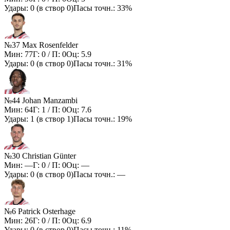
Удары:
0
(в створ
0
)
Пасы точн.:
33%
№37 Max Rosenfelder
Мин:
77
Г:
0
/ П:
0
Оц:
5.9
Удары:
0
(в створ
0
)
Пасы точн.:
31%
№44 Johan Manzambi
Мин:
64
Г:
1
/ П:
0
Оц:
7.6
Удары:
1
(в створ
1
)
Пасы точн.:
19%
№30 Christian Günter
Мин:
—
Г:
0
/ П:
0
Оц:
—
Удары:
0
(в створ
0
)
Пасы точн.:
—
№6 Patrick Osterhage
Мин:
26
Г:
0
/ П:
0
Оц:
6.9
Удары:
0
(в створ
0
)
Пасы точн.:
11%