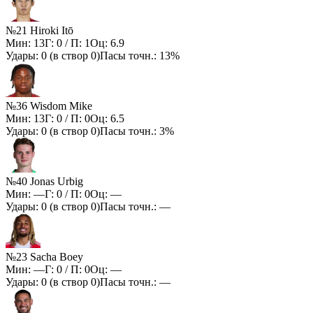
№21 Hiroki Itō
Мин:
13
Г:
0
/ П:
1
Оц:
6.9
Удары:
0
(в створ
0
)
Пасы точн.:
13%
№36 Wisdom Mike
Мин:
13
Г:
0
/ П:
0
Оц:
6.5
Удары:
0
(в створ
0
)
Пасы точн.:
3%
№40 Jonas Urbig
Мин:
—
Г:
0
/ П:
0
Оц:
—
Удары:
0
(в створ
0
)
Пасы точн.:
—
№23 Sacha Boey
Мин:
—
Г:
0
/ П:
0
Оц:
—
Удары:
0
(в створ
0
)
Пасы точн.:
—