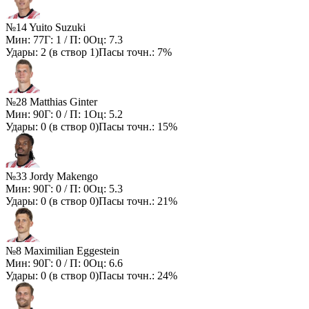
№14 Yuito Suzuki
Мин:
77
Г:
1
/ П:
0
Оц:
7.3
Удары:
2
(в створ
1
)
Пасы точн.:
7%
№28 Matthias Ginter
Мин:
90
Г:
0
/ П:
1
Оц:
5.2
Удары:
0
(в створ
0
)
Пасы точн.:
15%
№33 Jordy Makengo
Мин:
90
Г:
0
/ П:
0
Оц:
5.3
Удары:
0
(в створ
0
)
Пасы точн.:
21%
№8 Maximilian Eggestein
Мин:
90
Г:
0
/ П:
0
Оц:
6.6
Удары:
0
(в створ
0
)
Пасы точн.:
24%