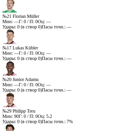
№21 Florian Müller
Мин:
—
Г:
0
/ П:
0
Оц:
—
Удары:
0
(в створ
0
)
Пасы точн.:
—
№17 Lukas Kübler
Мин:
—
Г:
0
/ П:
0
Оц:
—
Удары:
0
(в створ
0
)
Пасы точн.:
—
№20 Junior Adamu
Мин:
—
Г:
0
/ П:
0
Оц:
—
Удары:
0
(в створ
0
)
Пасы точн.:
—
№29 Philipp Treu
Мин:
90
Г:
0
/ П:
0
Оц:
5.2
Удары:
0
(в створ
0
)
Пасы точн.:
7%