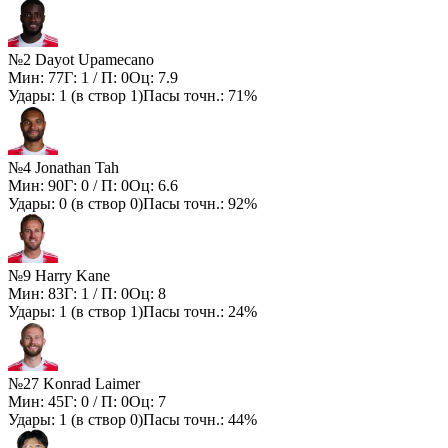
№2 Dayot Upamecano
Мин:
77
Г:
1
/ П:
0
Оц:
7.9
Удары:
1
(в створ
1
)
Пасы точн.:
71%
№4 Jonathan Tah
Мин:
90
Г:
0
/ П:
0
Оц:
6.6
Удары:
0
(в створ
0
)
Пасы точн.:
92%
№9 Harry Kane
Мин:
83
Г:
1
/ П:
0
Оц:
8
Удары:
1
(в створ
1
)
Пасы точн.:
24%
№27 Konrad Laimer
Мин:
45
Г:
0
/ П:
0
Оц:
7
Удары:
1
(в створ
0
)
Пасы точн.:
44%