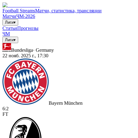
Football Streams
Матчи, статистика, трансляции
Матчи
ЧМ-2026
Лиги
▾
Статьи
Прогнозы
ЧМ
Лиги
▾
Bundesliga
·
Germany
22 нояб. 2025 г., 17:30
Bayern München
6
:
2
FT