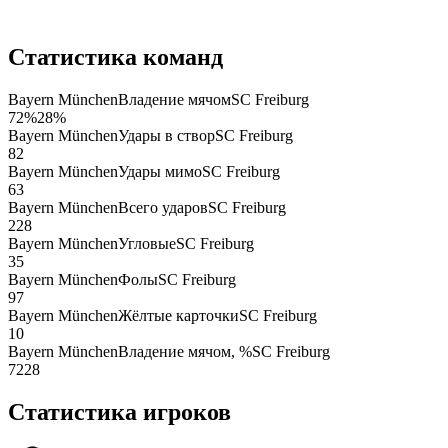
Статистика команд
Bayern München
Владение мячом
SC Freiburg
72
%
28
%
Bayern München
Удары в створ
SC Freiburg
8
2
Bayern München
Удары мимо
SC Freiburg
6
3
Bayern München
Всего ударов
SC Freiburg
22
8
Bayern München
Угловые
SC Freiburg
3
5
Bayern München
Фолы
SC Freiburg
9
7
Bayern München
Жёлтые карточки
SC Freiburg
1
0
Bayern München
Владение мячом, %
SC Freiburg
72
28
Статистика игроков