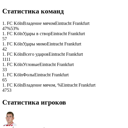
Статистика команд
1. FC Köln
Владение мячом
Eintracht Frankfurt
47
%
53
%
1. FC Köln
Удары в створ
Eintracht Frankfurt
5
7
1. FC Köln
Удары мимо
Eintracht Frankfurt
4
2
1. FC Köln
Всего ударов
Eintracht Frankfurt
11
11
1. FC Köln
Угловые
Eintracht Frankfurt
3
3
1. FC Köln
Фолы
Eintracht Frankfurt
6
5
1. FC Köln
Владение мячом, %
Eintracht Frankfurt
47
53
Статистика игроков