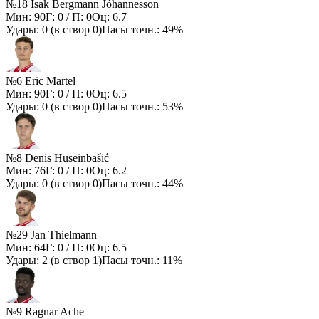
№18 Ísak Bergmann Jóhannesson
Мин:
90
Г:
0
/ П:
0
Оц:
6.7
Удары:
0
(в створ
0
)
Пасы точн.:
49%
№6 Eric Martel
Мин:
90
Г:
0
/ П:
0
Оц:
6.5
Удары:
0
(в створ
0
)
Пасы точн.:
53%
№8 Denis Huseinbašić
Мин:
76
Г:
0
/ П:
0
Оц:
6.2
Удары:
0
(в створ
0
)
Пасы точн.:
44%
№29 Jan Thielmann
Мин:
64
Г:
0
/ П:
0
Оц:
6.5
Удары:
2
(в створ
1
)
Пасы точн.:
11%
№9 Ragnar Ache