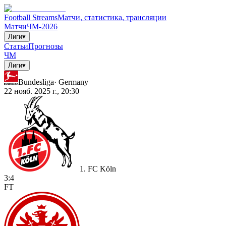
Football Streams
Матчи, статистика, трансляции
Матчи
ЧМ-2026
Лиги
▾
Статьи
Прогнозы
ЧМ
Лиги
▾
Bundesliga
·
Germany
22 нояб. 2025 г., 20:30
1. FC Köln
3
:
4
FT