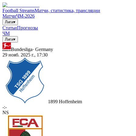
Football Streams
Матчи, статистика, трансляции
Матчи
ЧМ-2026
Лиги
▾
Статьи
Прогнозы
ЧМ
Лиги
▾
Bundesliga
·
Germany
29 нояб. 2025 г., 17:30
1899 Hoffenheim
-
:
-
NS