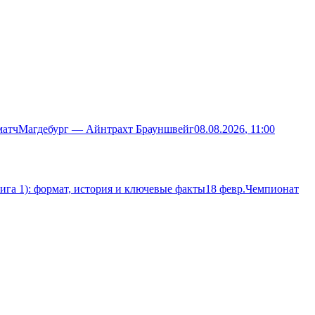
матч
Магдебург — Айнтрахт Брауншвейг
08.08.2026
, 11:00
га 1): формат, история и ключевые факты
18 февр.
Чемпионат