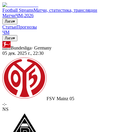
Football Streams
Матчи, статистика, трансляции
Матчи
ЧМ-2026
Лиги
▾
Статьи
Прогнозы
ЧМ
Лиги
▾
Bundesliga
·
Germany
05 дек. 2025 г., 22:30
FSV Mainz 05
-
:
-
NS