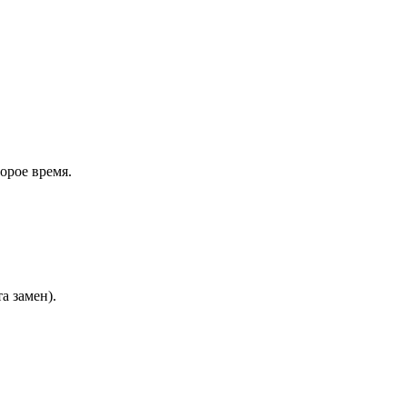
орое время.
а замен).