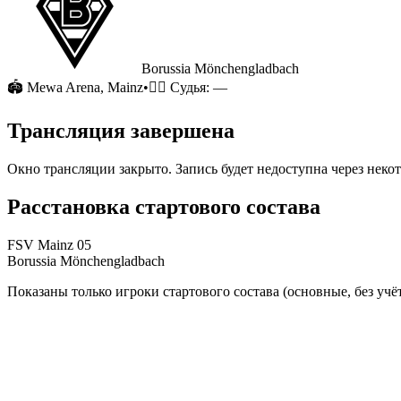
Borussia Mönchengladbach
🏟
Mewa Arena
, Mainz
•
🧑‍⚖️ Судья:
—
Трансляция завершена
Окно трансляции закрыто. Запись будет недоступна через некот
Расстановка стартового состава
FSV Mainz 05
Borussia Mönchengladbach
Показаны только игроки стартового состава (основные, без учёт