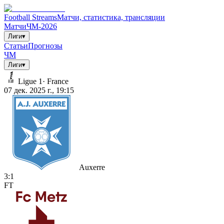
Football Streams
Матчи, статистика, трансляции
Матчи
ЧМ-2026
Лиги
▾
Статьи
Прогнозы
ЧМ
Лиги
▾
Ligue 1
·
France
07 дек. 2025 г., 19:15
Auxerre
3
:
1
FT