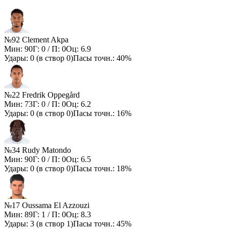
№92 Clement Akpa
Мин:
90
Г:
0
/ П:
0
Оц:
6.9
Удары:
0
(в створ
0
)
Пасы точн.:
40%
№22 Fredrik Oppegård
Мин:
73
Г:
0
/ П:
0
Оц:
6.2
Удары:
0
(в створ
0
)
Пасы точн.:
16%
№34 Rudy Matondo
Мин:
90
Г:
0
/ П:
0
Оц:
6.5
Удары:
0
(в створ
0
)
Пасы точн.:
18%
№17 Oussama El Azzouzi
Мин:
89
Г:
1
/ П:
0
Оц:
8.3
Удары:
3
(в створ
1
)
Пасы точн.:
45%