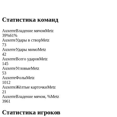
Статистика команд
Auxerre
Владение мячом
Metz
39
%
61
%
Auxerre
Удары в створ
Metz
7
3
Auxerre
Удары мимо
Metz
4
2
Auxerre
Всего ударов
Metz
14
5
Auxerre
Угловые
Metz
5
3
Auxerre
Фолы
Metz
10
12
Auxerre
Жёлтые карточки
Metz
2
1
Auxerre
Владение мячом, %
Metz
39
61
Статистика игроков