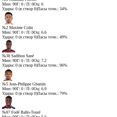
Мин:
90
Г:
0
/ П:
0
Оц:
6
Удары:
0
(в створ
0
)
Пасы точн.:
34%
№2 Maxime Colin
Мин:
90
Г:
0
/ П:
0
Оц:
6.6
Удары:
0
(в створ
0
)
Пасы точн.:
49%
№38 Sadibou Sané
Мин:
90
Г:
0
/ П:
0
Оц:
7.2
Удары:
0
(в створ
0
)
Пасы точн.:
96%
№5 Jean-Philippe Gbamin
Мин:
90
Г:
0
/ П:
0
Оц:
6.9
Удары:
0
(в створ
0
)
Пасы точн.:
79%
№97 Fodé Ballo-Touré
Мин:
90
Г:
0
/ П:
0
Оц:
5.6