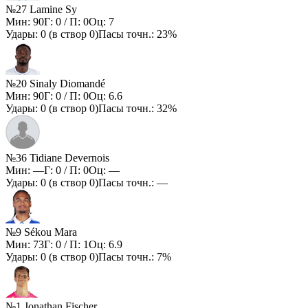
№27 Lamine Sy
Мин:
90
Г:
0
/ П:
0
Оц:
7
Удары:
0
(в створ
0
)
Пасы точн.:
23%
№20 Sinaly Diomandé
Мин:
90
Г:
0
/ П:
0
Оц:
6.6
Удары:
0
(в створ
0
)
Пасы точн.:
32%
№36 Tidiane Devernois
Мин:
—
Г:
0
/ П:
0
Оц:
—
Удары:
0
(в створ
0
)
Пасы точн.:
—
№9 Sékou Mara
Мин:
73
Г:
0
/ П:
1
Оц:
6.9
Удары:
0
(в створ
0
)
Пасы точн.:
7%
№1 Jonathan Fischer