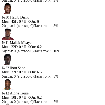
Удары:
0
(в створ
0
)
Пасы точн.:
3%
№30 Habib Diallo
Мин:
45
Г:
0
/ П:
0
Оц:
6
Удары:
1
(в створ
0
)
Пасы точн.:
3%
№11 Malick Mbaye
Мин:
22
Г:
0
/ П:
0
Оц:
6.2
Удары:
0
(в створ
0
)
Пасы точн.:
10%
№23 Ibou Sane
Мин:
22
Г:
0
/ П:
0
Оц:
6.5
Удары:
0
(в створ
0
)
Пасы точн.:
8%
№12 Alpha Touré
Мин:
10
Г:
0
/ П:
0
Оц:
6.2
Удары:
0
(в створ
0
)
Пасы точн.:
7%