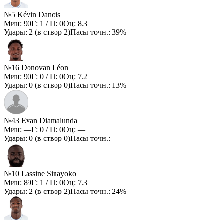
№5 Kévin Danois
Мин:
90
Г:
1
/ П:
0
Оц:
8.3
Удары:
2
(в створ
2
)
Пасы точн.:
39%
№16 Donovan Léon
Мин:
90
Г:
0
/ П:
0
Оц:
7.2
Удары:
0
(в створ
0
)
Пасы точн.:
13%
№43 Evan Diamalunda
Мин:
—
Г:
0
/ П:
0
Оц:
—
Удары:
0
(в створ
0
)
Пасы точн.:
—
№10 Lassine Sinayoko
Мин:
89
Г:
1
/ П:
0
Оц:
7.3
Удары:
2
(в створ
2
)
Пасы точн.:
24%