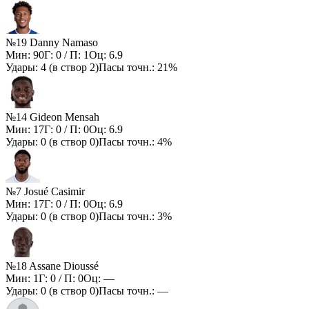
№19 Danny Namaso
Мин:
90
Г:
0
/ П:
1
Оц:
6.9
Удары:
4
(в створ
2
)
Пасы точн.:
21%
№14 Gideon Mensah
Мин:
17
Г:
0
/ П:
0
Оц:
6.9
Удары:
0
(в створ
0
)
Пасы точн.:
4%
№7 Josué Casimir
Мин:
17
Г:
0
/ П:
0
Оц:
6.9
Удары:
0
(в створ
0
)
Пасы точн.:
3%
№18 Assane Dioussé
Мин:
1
Г:
0
/ П:
0
Оц:
—
Удары:
0
(в створ
0
)
Пасы точн.:
—