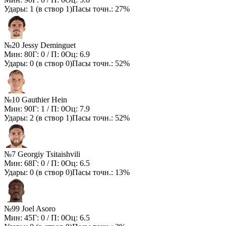
Удары:
1
(в створ
1
)
Пасы точн.:
27%
№20 Jessy Deminguet
Мин:
80
Г:
0
/ П:
0
Оц:
6.9
Удары:
0
(в створ
0
)
Пасы точн.:
52%
№10 Gauthier Hein
Мин:
90
Г:
1
/ П:
0
Оц:
7.9
Удары:
2
(в створ
1
)
Пасы точн.:
52%
№7 Georgiy Tsitaishvili
Мин:
68
Г:
0
/ П:
0
Оц:
6.5
Удары:
0
(в створ
0
)
Пасы точн.:
13%
№99 Joel Asoro
Мин:
45
Г:
0
/ П:
0
Оц:
6.5