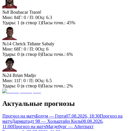
№8 Boubacar Traoré
Мин:
84
Г:
0
/ П:
0
Оц:
6.3
Удары:
1
(в створ
1
)
Пасы точн.:
45%
№14 Cheick Tidiane Sabaly
Мин:
68
Г:
0
/ П:
0
Оц:
6
Удары:
0
(в створ
0
)
Пасы точн.:
6%
№24 Brian Madjo
Мин:
11
Г:
0
/ П:
0
Оц:
6.5
Удары:
0
(в створ
0
)
Пасы точн.:
2%
Актуальные прогнозы
Прогноз на матч
Бохум — Герта
07.08.2026
, 18:30
Прогноз на
матч
Дармштадт 98 — Хольштайн Киль
08.08.2026
,
11:00
Прогноз на матч
Магдебург — Айнтрахт