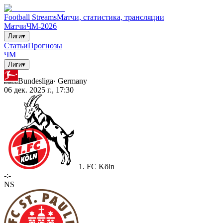
Football Streams
Матчи, статистика, трансляции
Матчи
ЧМ-2026
Лиги
▾
Статьи
Прогнозы
ЧМ
Лиги
▾
Bundesliga
·
Germany
06 дек. 2025 г., 17:30
1. FC Köln
-
:
-
NS