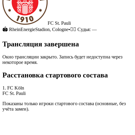
FC St. Pauli
🏟
RheinEnergieStadion
, Cologne
•
🧑‍⚖️ Судья:
—
Трансляция завершена
Окно трансляции закрыто. Запись будет недоступна через
некоторое время.
Расстановка стартового состава
1. FC Köln
FC St. Pauli
Показаны только игроки стартового состава (основные, без
учёта замен).