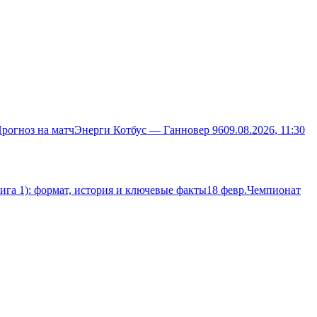
рогноз на матч
Энерги Котбус — Ганновер 96
09.08.2026
, 11:30
га 1): формат, история и ключевые факты
18 февр.
Чемпионат