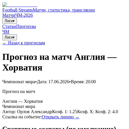
Football Streams
Матчи, статистика, трансляции
Матчи
ЧМ-2026
Лиги
▾
Статьи
Прогнозы
ЧМ
Лиги
▾
← Назад к прогнозам
Прогноз на матч Англия —
Хорватия
Чемпионат мира
•
Дата:
17.06.2026
•
Время:
20:00
Прогноз на матч
Англия
—
Хорватия
Чемпионат мира
Автор:
Орлов Александр
Коэф. 1:
1.25
Коэф. X:
Коэф. 2:
4.0
Ссылка на событие:
Открыть линию →
Стартовые составы (по умолчанию)