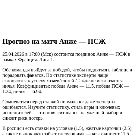
Прогноз на матч Анже — ПСЖ
25.04.2026 в 17:00 (Мск) состоится поединок Анже — ПСЖ в
рамках Франция. Лига 1.
Обе команды выйдут за победой, чтобы подняться в таблице и
порадовать фанатов. По статистике эксперты чаще
склоняются к успеху хозяев/гостей./Также не исключается
ничья. Коэффициенты: победа Анже — 11.5, победа ПСЖ —
1.24, ничья — 6.94.
Сомневаться перед ставкой нормально: даже эксперты
ошибаются. Изучите статистику, стиль игры и ключевых
исполнителей — это повысит шансы на удачный выбор и
снизит риск потерь.
В росписи есть ставки на угловые (1.5), жёлтые карточки (2.5),
а также рынок «кто забьет следующим» — коэффициент 11.5.