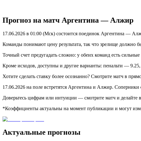
Прогноз на матч Аргентина — Алжир
17.06.2026 в 01:00 (Мск) состоится поединок Аргентина — Ал
Команды понимают цену результата, так что зрелище должно бы
Точный счет предугадать сложно: у обеих команд есть сильные
Кроме исходов, доступны и другие варианты: пенальти — 9.25, 
Хотите сделать ставку более осознанно? Смотрите матч в прям
17.06.2026 на поле встретятся Аргентина и Алжир. Соперник
Доверьтесь цифрам или интуиции — смотрите матч и делайте 
*Коэффициенты актуальны на момент публикации и могут изме
Актуальные прогнозы