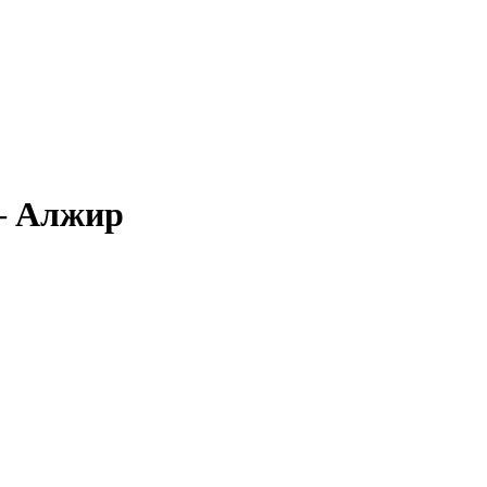
— Алжир