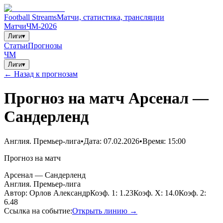
Football Streams
Матчи, статистика, трансляции
Матчи
ЧМ-2026
Лиги
▾
Статьи
Прогнозы
ЧМ
Лиги
▾
← Назад к прогнозам
Прогноз на матч Арсенал —
Сандерленд
Англия. Премьер-лига
•
Дата:
07.02.2026
•
Время:
15:00
Прогноз на матч
Арсенал
—
Сандерленд
Англия. Премьер-лига
Автор:
Орлов Александр
Коэф. 1:
1.23
Коэф. X:
14.0
Коэф. 2:
6.48
Ссылка на событие:
Открыть линию →