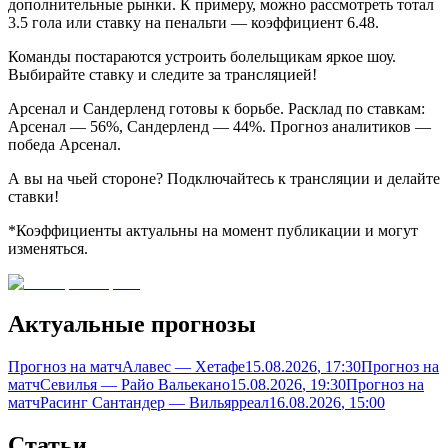
дополнительные рынки. К примеру, можно рассмотреть тотал
3.5 гола или ставку на пенальти — коэффициент 6.48.
Команды постараются устроить болельщикам яркое шоу.
Выбирайте ставку и следите за трансляцией!
Арсенал и Сандерленд готовы к борьбе. Расклад по ставкам:
Арсенал — 56%, Сандерленд — 44%. Прогноз аналитиков —
победа Арсенал.
А вы на чьей стороне? Подключайтесь к трансляции и делайте
ставки!
*Коэффициенты актуальны на момент публикации и могут
изменяться.
Актуальные прогнозы
Прогноз на матч
Алавес — Хетафе
15.08.2026
, 17:30
Прогноз на
матч
Севилья — Райо Вальекано
15.08.2026
, 19:30
Прогноз на
матч
Расинг Сантандер — Вильярреал
16.08.2026
, 15:00
Статьи