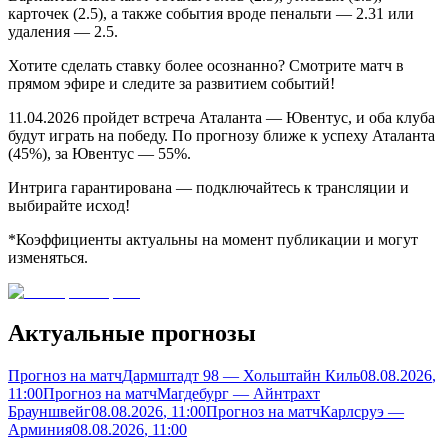
карточек (2.5), а также события вроде пенальти — 2.31 или
удаления — 2.5.
Хотите сделать ставку более осознанно? Смотрите матч в
прямом эфире и следите за развитием событий!
11.04.2026 пройдет встреча Аталанта — Ювентус, и оба клуба
будут играть на победу. По прогнозу ближе к успеху Аталанта
(45%), за Ювентус — 55%.
Интрига гарантирована — подключайтесь к трансляции и
выбирайте исход!
*Коэффициенты актуальны на момент публикации и могут
изменяться.
Актуальные прогнозы
Прогноз на матч
Дармштадт 98 — Хольштайн Киль
08.08.2026
,
11:00
Прогноз на матч
Магдебург — Айнтрахт
Брауншвейг
08.08.2026
, 11:00
Прогноз на матч
Карлсруэ —
Арминия
08.08.2026
, 11:00