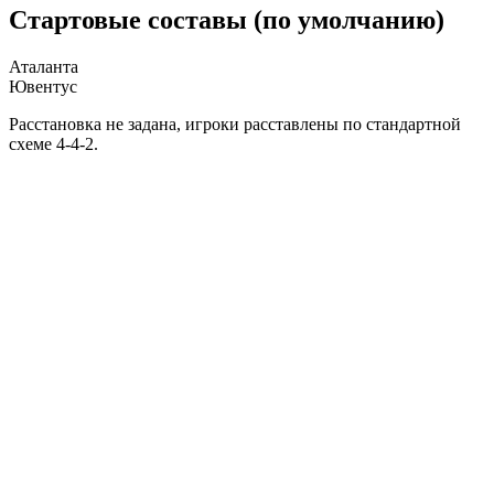
Стартовые составы (по умолчанию)
Аталанта
Ювентус
Расстановка не задана, игроки расставлены по стандартной
схеме 4-4-2.