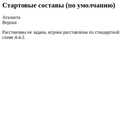
Стартовые составы (по умолчанию)
Аталанта
Верона
Расстановка не задана, игроки расставлены по стандартной
схеме 4-4-2.