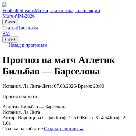
Football Streams
Матчи, статистика, трансляции
Матчи
ЧМ-2026
Лиги
▾
Статьи
Прогнозы
ЧМ
Лиги
▾
← Назад к прогнозам
Прогноз на матч Атлетик
Бильбао — Барселона
Испания. Ла Лига
•
Дата:
07.03.2026
•
Время:
20:00
Прогноз на матч
Атлетик Бильбао
—
Барселона
Испания. Ла Лига
Автор:
Воронцова Сафия
Коэф. 1:
5.09
Коэф. X:
4.54
Коэф. 2:
1.61
Ссылка на событие:
Открыть линию →