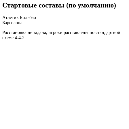
Стартовые составы (по умолчанию)
Атлетик Бильбао
Барселона
Расстановка не задана, игроки расставлены по стандартной
схеме 4-4-2.