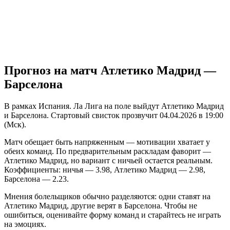
Прогноз на матч Атлетико Мадрид —
Барселона
В рамках Испания. Ла Лига на поле выйдут Атлетико Мадрид
и Барселона. Стартовый свисток прозвучит 04.04.2026 в 19:00
(Мск).
Матч обещает быть напряженным — мотивации хватает у
обеих команд. По предварительным раскладам фаворит —
Атлетико Мадрид, но вариант с ничьей остается реальным.
Коэффициенты: ничья — 3.98, Атлетико Мадрид — 2.98,
Барселона — 2.23.
Мнения болельщиков обычно разделяются: одни ставят на
Атлетико Мадрид, другие верят в Барселона. Чтобы не
ошибиться, оценивайте форму команд и старайтесь не играть
на эмоциях.