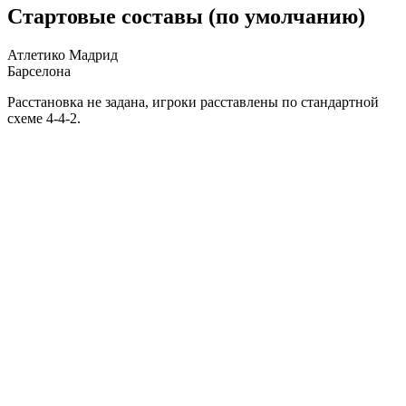
Стартовые составы (по умолчанию)
Атлетико Мадрид
Барселона
Расстановка не задана, игроки расставлены по стандартной
схеме 4-4-2.