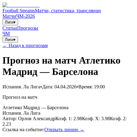
Football Streams
Матчи, статистика, трансляции
Матчи
ЧМ-2026
Лиги
▾
Статьи
Прогнозы
ЧМ
Лиги
▾
← Назад к прогнозам
Прогноз на матч Атлетико
Мадрид — Барселона
Испания. Ла Лига
•
Дата:
04.04.2026
•
Время:
19:00
Прогноз на матч
Атлетико Мадрид
—
Барселона
Испания. Ла Лига
Автор:
Орлов Александр
Коэф. 1:
2.98
Коэф. X:
3.98
Коэф. 2:
2.23
Ссылка на событие:
Открыть линию →