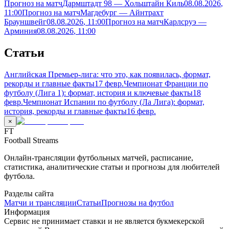
Прогноз на матч
Дармштадт 98 — Хольштайн Киль
08.08.2026
,
11:00
Прогноз на матч
Магдебург — Айнтрахт
Брауншвейг
08.08.2026
, 11:00
Прогноз на матч
Карлсруэ —
Арминия
08.08.2026
, 11:00
Статьи
Английская Премьер-лига: что это, как появилась, формат,
рекорды и главные факты
17 февр.
Чемпионат Франции по
футболу (Лига 1): формат, история и ключевые факты
18
февр.
Чемпионат Испании по футболу (Ла Лига): формат,
история, рекорды и главные факты
16 февр.
×
FT
Football Streams
Онлайн-трансляции футбольных матчей, расписание,
статистика, аналитические статьи и прогнозы для любителей
футбола.
Разделы сайта
Матчи и трансляции
Статьи
Прогнозы на футбол
Информация
Сервис не принимает ставки и не является букмекерской