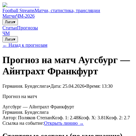
Football Streams
Матчи, статистика, трансляции
Матчи
ЧМ-2026
Лиги
▾
Статьи
Прогнозы
ЧМ
Лиги
▾
← Назад к прогнозам
Прогноз на матч Аугсбург —
Айнтрахт Франкфурт
Германия. Бундеслига
•
Дата:
25.04.2026
•
Время:
13:30
Прогноз на матч
Аугсбург
—
Айнтрахт Франкфурт
Германия. Бундеслига
Автор:
Поляков Степан
Коэф. 1:
2.48
Коэф. X:
3.81
Коэф. 2:
2.7
Ссылка на событие:
Открыть линию →
Стартовые составы (по умолчанию)