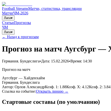
Football Streams
Матчи, статистика, трансляции
Матчи
ЧМ-2026
Лиги
▾
Статьи
Прогнозы
ЧМ
Лиги
▾
← Назад к прогнозам
Прогноз на матч Аугсбург —
Германия. Бундеслига
•
Дата:
15.02.2026
•
Время:
14:30
Прогноз на матч
Аугсбург
—
Хайденхайм
Германия. Бундеслига
Автор:
Орлов Александр
Коэф. 1:
1.88
Коэф. X:
4.12
Коэф. 2:
3.84
Ссылка на событие:
Открыть линию →
Стартовые составы (по умолчанию)