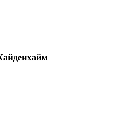
 Хайденхайм