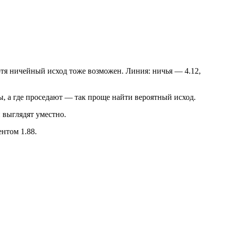
отя ничейный исход тоже возможен. Линия: ничья — 4.12,
ы, а где проседают — так проще найти вероятный исход.
 выглядят уместно.
нтом 1.88.