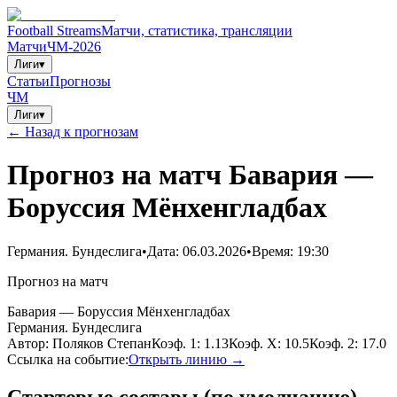
Football Streams
Матчи, статистика, трансляции
Матчи
ЧМ-2026
Лиги
▾
Статьи
Прогнозы
ЧМ
Лиги
▾
← Назад к прогнозам
Прогноз на матч Бавария —
Боруссия Мёнхенгладбах
Германия. Бундеслига
•
Дата:
06.03.2026
•
Время:
19:30
Прогноз на матч
Бавария
—
Боруссия Мёнхенгладбах
Германия. Бундеслига
Автор:
Поляков Степан
Коэф. 1:
1.13
Коэф. X:
10.5
Коэф. 2:
17.0
Ссылка на событие:
Открыть линию →
Стартовые составы (по умолчанию)