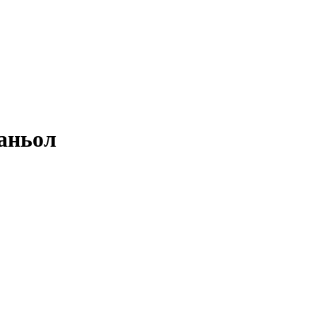
аньол