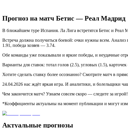
Прогноз на матч Бетис — Реал Мадрид
В ближайшем туре Испания. Ла Лига встретятся Бетис и Реал Ма
Встреча должна получиться боевой: очки нужны всем. Анализ п
1.91, победа хозяев — 3.74.
Обе команды уже показывали и яркие победы, и неудачные отре
Варианты для ставок: тотал голов (2.5), угловых (1.5), карточе
Хотите сделать ставку более осознанно? Смотрите матч в прям
24.04.2026 нас ждёт яркая игра. И аналитики, и болельщики ча
Чем закончится матч? Узнаем совсем скоро — следите за игрой!
*Коэффициенты актуальны на момент публикации и могут изме
Актуальные прогнозы