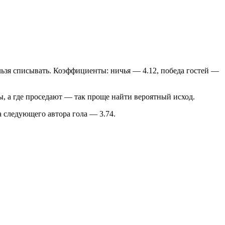
льзя списывать. Коэффициенты: ничья — 4.12, победа гостей —
ы, а где проседают — так проще найти вероятный исход.
на следующего автора гола — 3.74.