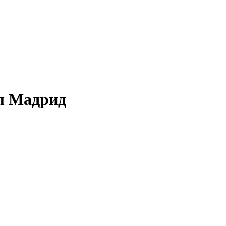
ал Мадрид