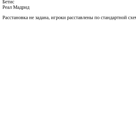
Бетис
Реал Мадрид
Расстановка не задана, игроки расставлены по стандартной схем