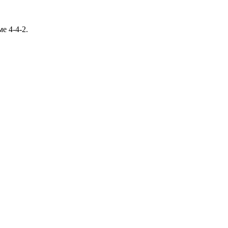
е 4-4-2.