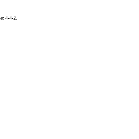
е 4-4-2.