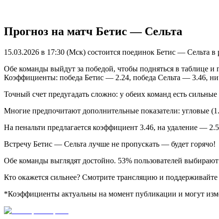
Прогноз на матч Бетис — Сельта
15.03.2026 в 17:30 (Мск) состоится поединок Бетис — Сельта в
Обе команды выйдут за победой, чтобы подняться в таблице и п
Коэффициенты: победа Бетис — 2.24, победа Сельта — 3.46, ни
Точный счет предугадать сложно: у обеих команд есть сильные
Многие предпочитают дополнительные показатели: угловые (1.5)
На пенальти предлагается коэффициент 3.46, на удаление — 2.5,
Встречу Бетис — Сельта лучше не пропускать — будет горячо!
Обе команды выглядят достойно. 53% пользователей выбирают 
Кто окажется сильнее? Смотрите трансляцию и поддерживайте 
*Коэффициенты актуальны на момент публикации и могут изме