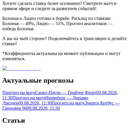
Хотите сделать ставку более осознанно? Смотрите матч в
прямом эфире и следите за развитием событий!
Болонья и Лацио готовы к борьбе. Расклад по ставкам:
Болонья — 49%, Лацио — 51%. Прогноз аналитиков —
победа Болонья.
А вы на чьей стороне? Подключайтесь к трансляции и делайте
ставки!
*Коэффициенты актуальны на момент публикации и могут
изменяться.
Актуальные прогнозы
Прогноз на матч
Санкт-Паули — Гройтер Фюрт
09.08.2026
,
11:30
Прогноз на матч
Нюрнберг — Динамо
Дрезден
09.08.2026
, 11:30
Прогноз на матч
Энерги Котбус —
Ганновер 96
09.08.2026
, 11:30
Статьи