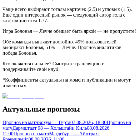
Чаще всего выбирают тоталы карточек (2.5) и угловых (1.5).
Ещё один интересный рынок — следующий автор гола с
коэффициентом 1.77.
Игра Болонья — Лечче обещает быть яркой — не пропустите!
Обе команды выглядят достойно. 49% пользователей
выбирают Болонья, 51% — Лечче. Прогноз аналитиков —
победа Болонья.
Кто окажется сильнее? Смотрите трансляцию и
поддерживайте свой клуб!
*Коэффициенты актуальны на момент публикации и могут
изменяться.
Актуальные прогнозы
Прогноз на матч
Бохум — Герта
07.08.2026
, 18:30
Прогноз на
матч
Дармштадт 98 — Хольштайн Киль
08.08.2026
,
11:00
Прогноз на матч
Магдебург — Айнтрахт
Брауншвейг
08.08.2026
, 11:00