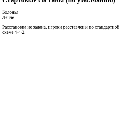
Болонья
Лечче
Расстановка не задана, игроки расставлены по стандартной
схеме 4-4-2.