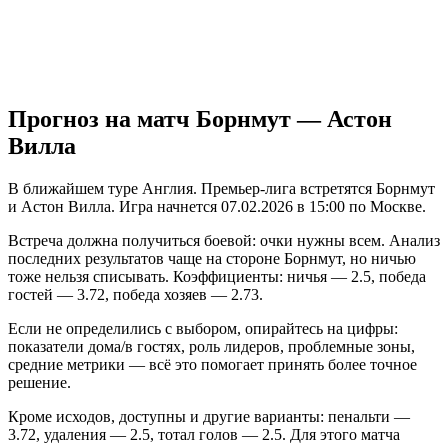
Прогноз на матч Борнмут — Астон
Вилла
В ближайшем туре Англия. Премьер-лига встретятся Борнмут
и Астон Вилла. Игра начнется 07.02.2026 в 15:00 по Москве.
Встреча должна получиться боевой: очки нужны всем. Анализ
последних результатов чаще на стороне Борнмут, но ничью
тоже нельзя списывать. Коэффициенты: ничья — 2.5, победа
гостей — 3.72, победа хозяев — 2.73.
Если не определились с выбором, опирайтесь на цифры:
показатели дома/в гостях, роль лидеров, проблемные зоны,
средние метрики — всё это помогает принять более точное
решение.
Кроме исходов, доступны и другие варианты: пенальти —
3.72, удаления — 2.5, тотал голов — 2.5. Для этого матча