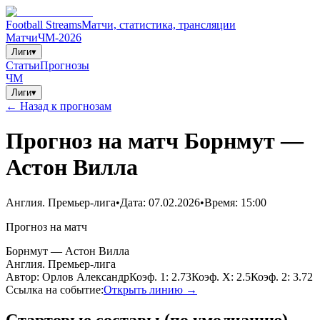
Football Streams
Матчи, статистика, трансляции
Матчи
ЧМ-2026
Лиги
▾
Статьи
Прогнозы
ЧМ
Лиги
▾
← Назад к прогнозам
Прогноз на матч Борнмут —
Астон Вилла
Англия. Премьер-лига
•
Дата:
07.02.2026
•
Время:
15:00
Прогноз на матч
Борнмут
—
Астон Вилла
Англия. Премьер-лига
Автор:
Орлов Александр
Коэф. 1:
2.73
Коэф. X:
2.5
Коэф. 2:
3.72
Ссылка на событие:
Открыть линию →
Стартовые составы (по умолчанию)