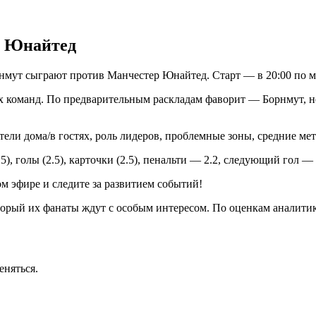
р Юнайтед
орнмут сыграют против Манчестер Юнайтед. Старт — в 20:00 по 
 команд. По предварительным раскладам фаворит — Борнмут, но
тели дома/в гостях, роль лидеров, проблемные зоны, средние ме
, голы (2.5), карточки (2.5), пенальти — 2.2, следующий гол — 
ом эфире и следите за развитием событий!
орый их фанаты ждут с особым интересом. По оценкам аналитико
няться.