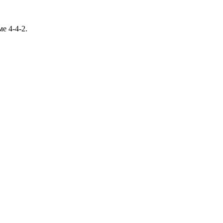
е 4-4-2.