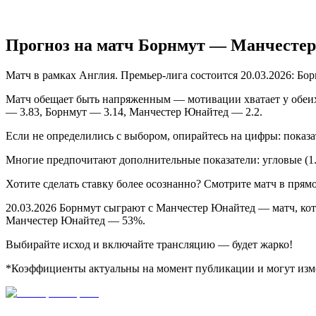
Прогноз на матч Борнмут — Манчесте
Матч в рамках Англия. Премьер-лига состоится 20.03.2026: Б
Матч обещает быть напряженным — мотивации хватает у обеих
— 3.83, Борнмут — 3.14, Манчестер Юнайтед — 2.2.
Если не определились с выбором, опирайтесь на цифры: показа
Многие предпочитают дополнительные показатели: угловые (1.5)
Хотите сделать ставку более осознанно? Смотрите матч в прям
20.03.2026 Борнмут сыграют с Манчестер Юнайтед — матч, кот
Манчестер Юнайтед — 53%.
Выбирайте исход и включайте трансляцию — будет жарко!
*Коэффициенты актуальны на момент публикации и могут изме